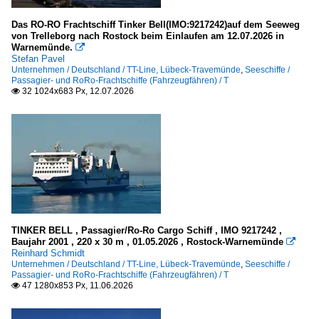
2002
Das RO-RO Frachtschiff Tinker Bell(IMO:9217242)auf dem Seeweg
Norwegen
von Trelleborg nach Rostock beim Einlaufen am 12.07.2026 in
2004
Warnemünde.

Vesteralen
Stefan Pavel
2005
Unternehmen / Deutschland / TT-Line, Lübeck-Travemünde
,
Seeschiffe /
Passagier- und RoRo-Frachtschiffe (Fahrzeugfähren) / T
2006
Spanien
32 1024x683 Px, 12.07.2026

2007
Balearen
2008
Kleinere Häfen
2009
Griechenland
2010
auf den Kykladen
2010
2011
TINKER BELL , Passagier/Ro-Ro Cargo Schiff , IMO 9217242 ,
Malta
Baujahr 2001 , 220 x 30 m , 01.05.2026 , Rostock-Warnemünde

2012
Reinhard Schmidt
Mgarr
2013
Unternehmen / Deutschland / TT-Line, Lübeck-Travemünde
,
Seeschiffe /
Passagier- und RoRo-Frachtschiffe (Fahrzeugfähren) / T
2014
47 1280x853 Px, 11.06.2026

Norwegen
2015
Kristiansund