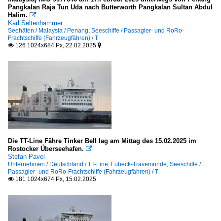
Pangkalan Raja Tun Uda nach Butterworth Pangkalan Sultan Abdul
Halim.

Karl Seltenhammer
Seehäfen / Malaysia / Penang
,
Seeschiffe / Passagier- und RoRo-
Frachtschiffe (Fahrzeugfähren) / T
126 1024x684 Px, 22.02.2025


Die TT-Line Fähre Tinker Bell lag am Mittag des 15.02.2025 im
Rostocker Überseehafen.

Stefan Pavel
Unternehmen / Deutschland / TT-Line, Lübeck-Travemünde
,
Seeschiffe /
Passagier- und RoRo-Frachtschiffe (Fahrzeugfähren) / T
181 1024x674 Px, 15.02.2025
