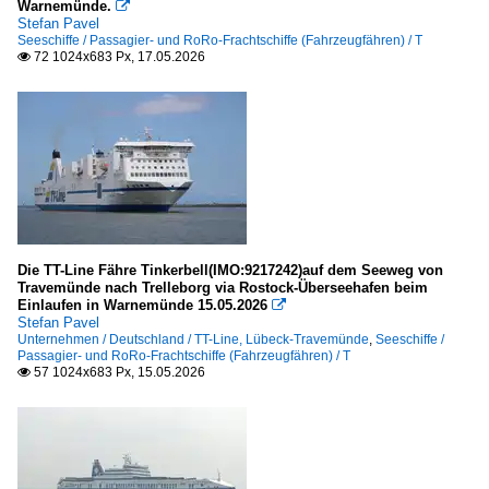
Warnemünde.

Stefan Pavel
Seeschiffe / Passagier- und RoRo-Frachtschiffe (Fahrzeugfähren) / T
Seehäfen
72 1024x683 Px, 17.05.2026

Deutschland
Bremerhaven
Lübeck und Travemünde
Rostock-Warnemünde
Sassnitz
Die TT-Line Fähre Tinkerbell(IMO:9217242)auf dem Seeweg von
Färöer
Travemünde nach Trelleborg via Rostock-Überseehafen beim
Einlaufen in Warnemünde 15.05.2026

Tósrshavn
Stefan Pavel
Unternehmen / Deutschland / TT-Line, Lübeck-Travemünde
,
Seeschiffe /
Passagier- und RoRo-Frachtschiffe (Fahrzeugfähren) / T
Finnland
57 1024x683 Px, 15.05.2026

Helsinki
Frankreich
Calais