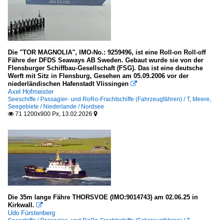
Italien
Neapel
Die "TOR MAGNOLIA", IMO-No.: 9259496, ist eine Roll-on Roll-off
Litauen
Fähre der DFDS Seaways AB Sweden. Gebaut wurde sie von der
Flensburger Schiffbau-Gesellschaft (FSG). Das ist eine deutsche
Klaipėda
Werft mit Sitz in Flensburg, Gesehen am 05.09.2006 vor der
niederländischen Hafenstadt Vlissingen

Axel Hofmeister
Malaysia
Seeschiffe / Passagier- und RoRo-Frachtschiffe (Fahrzeugfähren) / T
,
Meere,
Seegebiete / Niederlande / Nordsee
Penang
71 1200x900 Px, 13.02.2026


Norwegen
Tromsø
Polen
Swinoujscie/Swinemünde
Die 35m lange Fähre THORSVOE (IMO:9014743) am 02.06.25 in
Kirkwall.

Udo Fürstenberg
Schweden