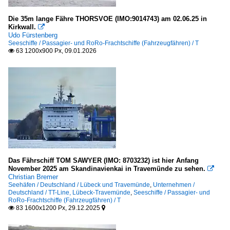
N
Die 35m lange Fähre THORSVOE (IMO:9014743) am 02.06.25 in
Kirkwall.

R
Udo Fürstenberg
Seeschiffe / Passagier- und RoRo-Frachtschiffe (Fahrzeugfähren) / T
63 1200x900 Px, 09.01.2026
Ro-Ro Frachtschiffe

T
Sonstiges
Galerien
Stimmungsbilder
Das Fährschiff TOM SAWYER (IMO: 8703232) ist hier Anfang
Spezialschiffe
November 2025 am Skandinavienkai in Travemünde zu sehen.

Christian Bremer
Bunkerboote und -schiffe
Seehäfen / Deutschland / Lübeck und Travemünde
,
Unternehmen /
Deutschland / TT-Line, Lübeck-Travemünde
,
Seeschiffe / Passagier- und
RoRo-Frachtschiffe (Fahrzeugfähren) / T
S
83 1600x1200 Px, 29.12.2025


Unternehmen