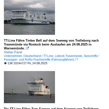
TT-Line Fähre Tinker Bell auf dem Seeweg von Trelleborg nach
Travemünde via Rostock beim Auslaufen am 24.08.2025 in
Warnemünde.

Stefan Pavel
Unternehmen / Deutschland / TT-Line, Lübeck-Travemünde
,
Seeschiffe /
Passagier- und RoRo-Frachtschiffe (Fahrzeugfähren) / T
138 1024x727 Px, 24.08.2025

Die TT-Line Fähre Tom Sawyer auf dem Seeweg von Trelleborg