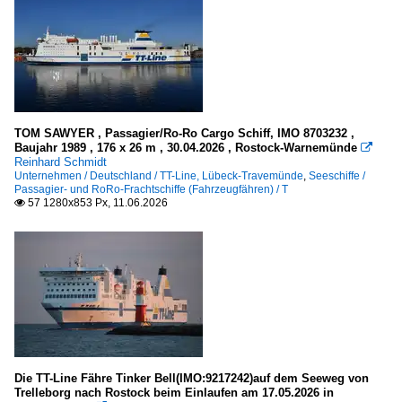
2016
2017
Meere, Seegebiete
2018
Deutschland
2019
Ostsee
2020
TOM SAWYER , Passagier/Ro-Ro Cargo Schiff, IMO 8703232 ,
Baujahr 1989 , 176 x 26 m , 30.04.2026 , Rostock-Warnemünde

Europa
2020
Reinhard Schmidt
Unternehmen / Deutschland / TT-Line, Lübeck-Travemünde
,
Seeschiffe /
Øresund
2021
Passagier- und RoRo-Frachtschiffe (Fahrzeugfähren) / T
57 1280x853 Px, 11.06.2026

2022
Italien
2023
Golf von Neapel
2024
2025
Niederlande
2026
Nordsee
Norwegen
Die TT-Line Fähre Tinker Bell(IMO:9217242)auf dem Seeweg von
Europäisches Nordmeer
Trelleborg nach Rostock beim Einlaufen am 17.05.2026 in