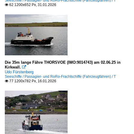
Seeschiffe / Passagier- und RoRo-Frachtschiffe (Fahrzeugfähren) / T
62 1200x652 Px, 31.01.2026

Trelleborg
Spanien
Palma de Mallorca
Seeschiffe
Kreuzfahrt-/ Passagierschiffe
Die 35m lange Fähre THORSVOE (IMO:9014743) am 02.06.25 in
Kirkwall.

N
Udo Fürstenberg
Seeschiffe / Passagier- und RoRo-Frachtschiffe (Fahrzeugfähren) / T
77 1200x782 Px, 16.01.2026

Offshore-Versorgungs- und Hilfsschiffe
V
Passagier- und RoRo-Frachtschiffe (Fahrzeugfähren)
B
G
M