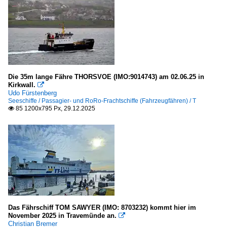
Deutschland
Scandlines, Hamburg
TT-Line, Lübeck-Travemünde
Färöer
Die 35m lange Fähre THORSVOE (IMO:9014743) am 02.06.25 in
Kirkwall.

Strandfararskip Landsins, Tvoroyri
Udo Fürstenberg
Seeschiffe / Passagier- und RoRo-Frachtschiffe (Fahrzeugfähren) / T
85 1200x795 Px, 29.12.2025

Kroatien
Jadrolinija, Rijeka
Norwegen
Hurtigruten ASA, Tromso
Schweden
Das Fährschiff TOM SAWYER (IMO: 8703232) kommt hier im
Stena AB, Göteborg
November 2025 in Travemünde an.

Christian Bremer