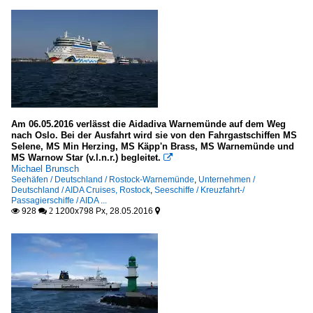
Am 06.05.2016 verlässt die Aidadiva Warnemünde auf dem Weg
nach Oslo. Bei der Ausfahrt wird sie von den Fahrgastschiffen MS
Selene, MS Min Herzing, MS Käpp'n Brass, MS Warnemünde und
MS Warnow Star (v.l.n.r.) begleitet.

Michael Brunsch
Seehäfen / Deutschland / Rostock-Warnemünde
,
Unternehmen /
Deutschland / AIDA Cruises, Rostock
,
Seeschiffe / Kreuzfahrt-/
Passagierschiffe / AIDA ...
928
1200x798 Px, 28.05.2016

 2
