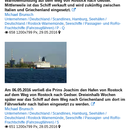
Warnowmündung auf dem Weg von Rostock nach Gedser.
Mittlerweile ist das Schiff verkauft und wird zukünftig zwischen
Italien und Griechenland eingesetzt.

Michael Brunsch
Unternehmen / Deutschland / Scandlines, Hamburg
,
Seehäfen /
Deutschland / Rostock-Warnemünde
,
Seeschiffe / Passagier- und RoRo-
Frachtschiffe (Fahrzeugfähren) / P - Q
658 1200x799 Px, 29.05.2016


Am 06.05.2016 verließ die Prins Joachim den Hafen von Rostock
auf dem Weg von Rostock nach Gedser. Dreieinhalb Wochen
später war das Schiff auf dem Weg nach Griechenland um dort im
Fährverkehr nach Italien eingesetzt zu werden.

Michael Brunsch
Unternehmen / Deutschland / Scandlines, Hamburg
,
Seehäfen /
Deutschland / Rostock-Warnemünde
,
Seeschiffe / Passagier- und RoRo-
Frachtschiffe (Fahrzeugfähren) / S
651 1200x799 Px, 28.05.2016

