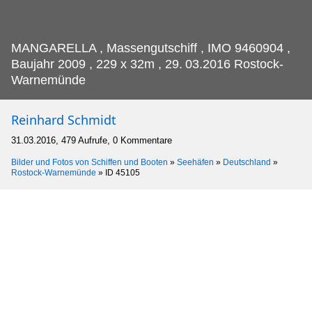
MANGARELLA , Massengutschiff , IMO 9460904 ,
Baujahr 2009 , 229 x 32m , 29.
03.2016 Rostock-
Warnemünde
Reinhard Schmidt
31.03.2016, 479 Aufrufe, 0 Kommentare
Bilder und Fotos von Schiffen und Booten
»
Seehäfen
»
Deutschland
»
Rostock-Warnemünde
»
ID 45105