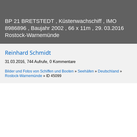
BP 21 BRETSTEDT , Küstenwachschiff , IMO
8986896 , Baujahr 2002 , 66 x 11m , 29.
03.2016
Rostock-Warnemünde
Reinhard Schmidt
31.03.2016, 744 Aufrufe, 0 Kommentare
Bilder und Fotos von Schiffen und Booten
»
Seehäfen
»
Deutschland
»
Rostock-Warnemünde
»
ID 45099