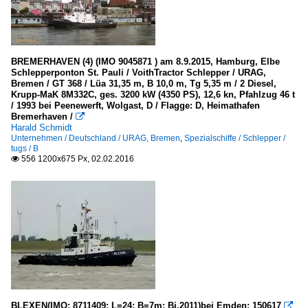
BREMERHAVEN (4) (IMO 9045871 ) am 8.9.2015, Hamburg, Elbe
Schlepperponton St. Pauli / VoithTractor Schlepper / URAG,
Bremen / GT 368 / Lüa 31,35 m, B 10,0 m, Tg 5,35 m / 2 Diesel,
Krupp-MaK 8M332C, ges. 3200 kW (4350 PS), 12,6 kn, Pfahlzug 46 t
/ 1993 bei Peenewerft, Wolgast, D / Flagge: D, Heimathafen
Bremerhaven /

Harald Schmidt
Unternehmen / Deutschland / URAG, Bremen
,
Spezialschiffe / Schlepper /
tugs / B
556 1200x675 Px, 02.02.2016

BLEXEN(IMO: 8711409; L=24; B=7m; Bj.2011)bei Emden; 150617
