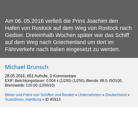
Am 06.
05.2016 verließ die Prins Joachim den
Hafen von Rostock auf dem Weg von Rostock nach
Gedser. Dreieinhalb Wochen später war das Schiff
auf dem Weg nach Griechenland um dort im
Fährverkehr nach Italien eingesetzt zu werden.
Michael Brunsch
28.05.2016, 651 Aufrufe, 0 Kommentare
EXIF: Belichtungsdauer: 0.004 s (1/250) (1/250), Blende: f/8.0, ISO100,
Brennweite: 120.00 (1200/10)
Bilder und Fotos von Schiffen und Booten
»
Unternehmen
»
Deutschland
»
Scandlines, Hamburg
»
ID 45913