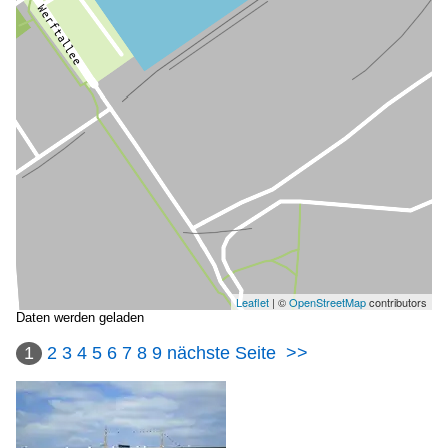
Leaflet
| ©
OpenStreetMap
contributors
Daten werden geladen
1
2
3
4
5
6
7
8
9
nächste Seite
>>