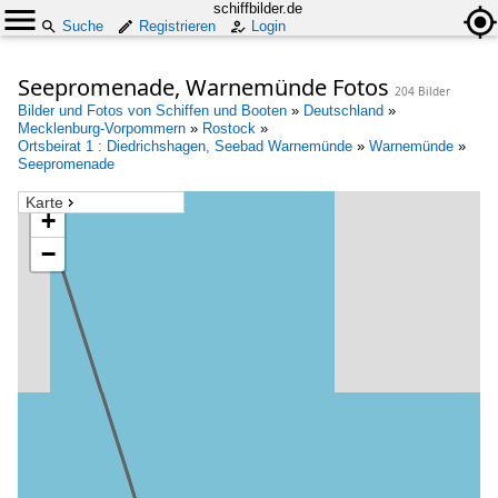
schiffbilder.de
Suche
Registrieren
Login
Seepromenade, Warnemünde Fotos
204 Bilder
Bilder und Fotos von Schiffen und Booten
»
Deutschland
»
Mecklenburg-Vorpommern
»
Rostock
»
Ortsbeirat 1 : Diedrichshagen, Seebad Warnemünde
»
Warnemünde
»
Seepromenade
Karte
+
−