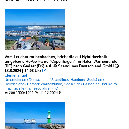
281
1500x1015 Px, 11.12.2024

 2

Vom Leuchtturm beobachtet, bricht die auf Hybridtechnik
umgebaute RoPax-Fähre "Copenhagen" im Hafen Warnemünde
(DE) nach Gedser (DK) auf. 🧰 Scandlines Deutschland GmbH 🕓
13.8.2024 | 14:08 Uhr

Clemens Kral
Unternehmen / Deutschland / Scandlines, Hamburg
,
Seehäfen /
Deutschland / Rostock-Warnemünde
,
Seeschiffe / Passagier- und RoRo-
Frachtschiffe (Fahrzeugfähren) / C
206 1500x1015 Px, 11.12.2024

