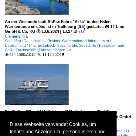
An der Westmole läuft RoPax-Fähre "Akka" in den Hafen
Warnemünde ein. Sie ist in Trelleborg (SE) gestartet. 🧰 TT-Line
GmbH & Co. KG 🕓 13.8.2024 | 13:27 Uhr

Clemens Kral
Seehäfen / Deutschland / Rostock-Warnemünde
,
Unternehmen /
Deutschland / TT-Line, Lübeck-Travemünde
,
Seeschiffe / Passagier- und
RoRo-Frachtschiffe (Fahrzeugfähren) / A
224 1500x1015 Px, 11.12.2024


Die RoPax-Fähre "Akka" (ehem. "Nils Holgersson") trifft aus
Trelleborg (SE) in Rostock-Warnemünde (DE) ein. 🧰 TT-Line GmbH
& Co. KG 🕓 13.8.2024 | 13:28 Uhr

Diese Webseite verwendet Cookies, um
Clemens Kral
Meere, Seegebiete / Deutschland / Ostsee
,
Unternehmen / Deutschland / TT-
Inhalte und Anzeigen zu personalisieren und
Line, Lübeck-Travemünde
,
Seeschiffe / Passagier- und RoRo-Frachtschiffe