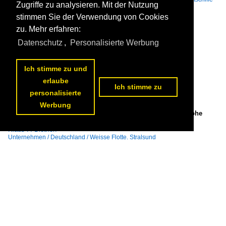
Zugriffe zu analysieren. Mit der Nutzung
(Fahrzeugfähren) / A
204 1600x1015 Px, 11.12.2024


stimmen Sie der Verwendung von Cookies
zu. Mehr erfahren:
Datenschutz
,
Personalisierte Werbung
Ich stimme zu und
erlaube
Ich stimme zu
personalisierte
Werbung
Die Hybrid Fähre Breitling auf ihrem kurzen Seeweg von Hohe
Düne nach Warnemünde am 09. November 2024.

Klaus-P. Dietrich
Unternehmen / Deutschland / Weisse Flotte, Stralsund
191 1200x801 Px, 22.11.2024

