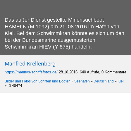
Das außer Dienst gestellte Minensuchboot
HAMELN (M 1092) am 21.
08.2016 im Hafen von
Kiel. Bei dem Schwimmkran könnte es sich um den
bei der Bundesmarine ausgemusterten
Schwimmkran HIEV (Y 875) handeln.
Manfred Krellenberg
https://mannys-schiffsfotos.de/
28.10.2016, 640 Aufrufe, 0 Kommentare
Bilder und Fotos von Schiffen und Booten
»
Seehäfen
»
Deutschland
»
Kiel
»
ID 48474