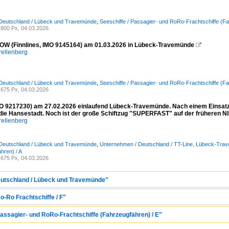
 Deutschland / Lübeck und Travemünde
,
Seeschiffe / Passagier- und RoRo-Frachtschiffe (Fa
800 Px, 04.03.2026
W (Finnlines, IMO 9145164) am 01.03.2026 in Lübeck-Travemünde

rellenberg
 Deutschland / Lübeck und Travemünde
,
Seeschiffe / Passagier- und RoRo-Frachtschiffe (Fa
675 Px, 04.03.2026
 9217230) am 27.02.2026 einlaufend Lübeck-Travemünde. Nach einem Einsatz i
 die Hansestadt. Noch ist der große Schiftzug "SUPERFAST" auf der früheren
rellenberg
 Deutschland / Lübeck und Travemünde
,
Unternehmen / Deutschland / TT-Line, Lübeck-Tra
hren) / A
675 Px, 04.03.2026
Deutschland / Lübeck und Travemünde"
o-Ro Frachtschiffe / F"
Passagier- und RoRo-Frachtschiffe (Fahrzeugfähren) / E"