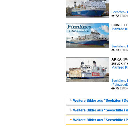
Seehäfen /
72
1200x

FINNFELLO
Manfred K
Seehäfen /
73
1200x

AKKA (IMO
zurück in
Manfred K
Seehäfen /
(Fahrzeugfä
75
1200x

Weitere Bilder aus "Seehäfen / 
Weitere Bilder aus "Seeschiffe / R
Weitere Bilder aus "Seeschiffe / 