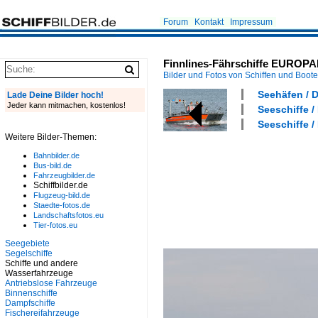
Forum
Kontakt
Impressum
Finnlines-Fährschiffe EUROPA
Bilder und Fotos von Schiffen und Boot
Seehäfen / 
Lade Deine Bilder hoch!
Jeder kann mitmachen, kostenlos!
Seeschiffe /
Seeschiffe /
Weitere Bilder-Themen:
Bahnbilder.de
Bus-bild.de
Fahrzeugbilder.de
Schiffbilder.de
Flugzeug-bild.de
Staedte-fotos.de
Landschaftsfotos.eu
Tier-fotos.eu
Seegebiete
Segelschiffe
Schiffe und andere
Wasserfahrzeuge
Antriebslose Fahrzeuge
Binnenschiffe
Dampfschiffe
Fischereifahrzeuge