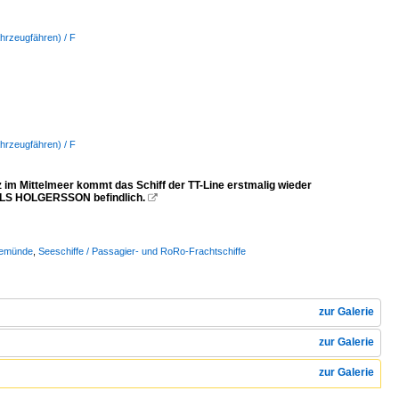
hrzeugfähren) / F
hrzeugfähren) / F
m Mittelmeer kommt das Schiff der TT-Line erstmalig wieder
 NILS HOLGERSSON befindlich.

vemünde
,
Seeschiffe / Passagier- und RoRo-Frachtschiffe
zur Galerie
zur Galerie
zur Galerie