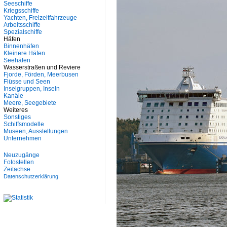
Seeschiffe
Kriegsschiffe
Yachten, Freizeitfahrzeuge
Arbeitsschiffe
Spezialschiffe
Häfen
Binnenhäfen
Kleinere Häfen
Seehäfen
Wasserstraßen und Reviere
Fjorde, Förden, Meerbusen
Flüsse und Seen
Inselgruppen, Inseln
Kanäle
Meere, Seegebiete
Weiteres
Sonstiges
Schiffsmodelle
Museen, Ausstellungen
Unternehmen
Neuzugänge
Fotostellen
Zeitachse
Datenschutzerklärung