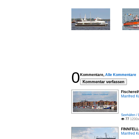
0
Kommentare,
Alle Kommentare
Kommentar verfassen
Fischerei
Manfred K
Seehäfen /
77
1200x

FINNFELLO
Manfred K