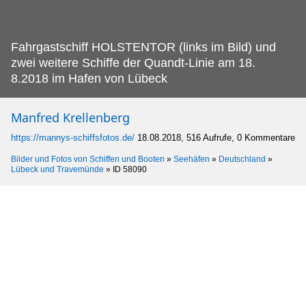
Fahrgastschiff HOLSTENTOR (links im Bild) und
zwei weitere Schiffe der Quandt-Linie am 18.
8.2018 im Hafen von Lübeck
Manfred Krellenberg
https://mannys-schiffsfotos.de/
18.08.2018, 516 Aufrufe, 0 Kommentare
Bilder und Fotos von Schiffen und Booten
»
Seehäfen
»
Deutschland
»
Lübeck und Travemünde
»
ID 58090