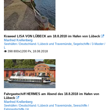
Kraweel LISA VON LÜBECK am 18.8.2018 im Hafen von Lübeck

Manfred Krellenberg
Seehäfen / Deutschland / Lübeck und Travemünde
,
Segelschiffe / 3-Master /
L
398 800x1200 Px, 18.08.2018

Fahrgastschiff HERMES am Abend des 18.8.2018 im Hafen von
Lübeck

Manfred Krellenberg
Seehäfen / Deutschland / Lübeck und Travemünde
,
Seeschiffe /
Fahrgastschiffe / H