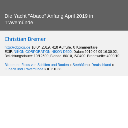
Die Yacht "Abaco" Anfang April 2019 in
Travemünde.
Christian Bremer
http://cbpics.de
18.04.2019, 418 Aufrufe, 0 Kommentare
EXIF:
NIKON CORPORATION NIKON D500
, Datum 2019:04:09 16:30:02,
Belichtungsdauer: 10/12500, Blende: 80/10, ISO400, Brennweite: 4000/10
Bilder und Fotos von Schiffen und Booten
»
Seehäfen
»
Deutschland
»
Lübeck und Travemünde
»
ID 61038