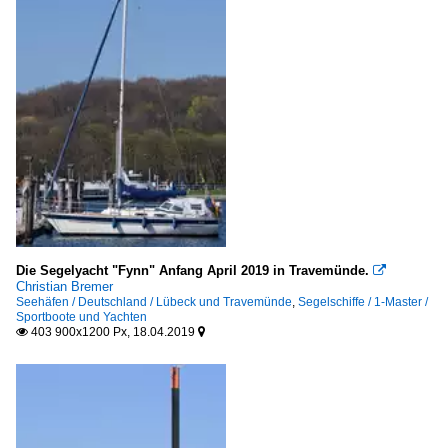
Die Segelyacht "Fynn" Anfang April 2019 in Travemünde.

Christian Bremer
Seehäfen / Deutschland / Lübeck und Travemünde
,
Segelschiffe / 1-Master /
Sportboote und Yachten
403 900x1200 Px, 18.04.2019

