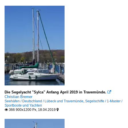
Die Segelyacht "Sylca" Anfang April 2019 in Travemünde.

Christian Bremer
Seehäfen / Deutschland / Lübeck und Travemünde
,
Segelschiffe / 1-Master /
Sportboote und Yachten
366 900x1200 Px, 18.04.2019

