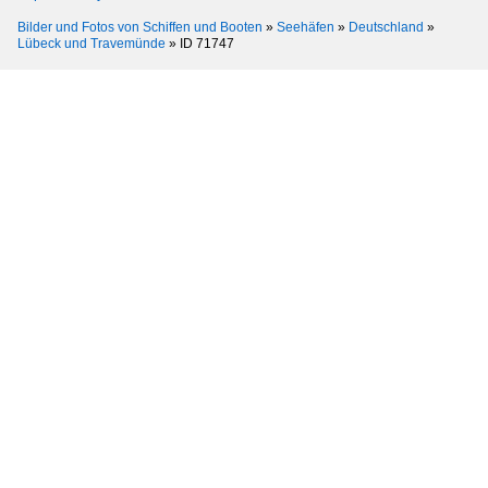
Bilder und Fotos von Schiffen und Booten
»
Seehäfen
»
Deutschland
»
Lübeck und Travemünde
»
ID 71747