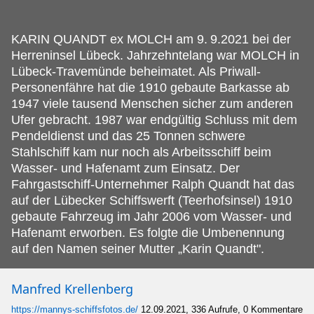
KARIN QUANDT ex MOLCH am 9.
9.2021 bei der
Herreninsel Lübeck. Jahrzehntelang war MOLCH in
Lübeck-Travemünde beheimatet. Als Priwall-
Personenfähre hat die 1910 gebaute Barkasse ab
1947 viele tausend Menschen sicher zum anderen
Ufer gebracht. 1987 war endgültig Schluss mit dem
Pendeldienst und das 25 Tonnen schwere
Stahlschiff kam nur noch als Arbeitsschiff beim
Wasser- und Hafenamt zum Einsatz. Der
Fahrgastschiff-Unternehmer Ralph Quandt hat das
auf der Lübecker Schiffswerft (Teerhofsinsel) 1910
gebaute Fahrzeug im Jahr 2006 vom Wasser- und
Hafenamt erworben. Es folgte die Umbenennung
auf den Namen seiner Mutter „Karin Quandt".
Manfred Krellenberg
https://mannys-schiffsfotos.de/
12.09.2021, 336 Aufrufe, 0 Kommentare