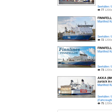
Seehäfen /
77
1200x

FINNFELLO
Manfred K
Seehäfen /
72
1200x

FINNFELLO
Manfred K
Seehäfen /
73
1200x

AKKA (IMO
zurück in
Manfred K
Seehäfen /
(Fahrzeugfä
75
1200x
