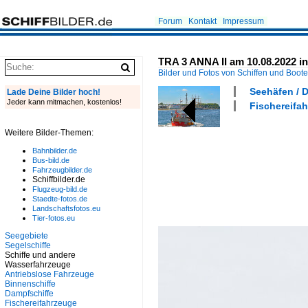
Forum
Kontakt
Impressum
TRA 3 ANNA II am 10.08.2022 
Bilder und Fotos von Schiffen und Boot
Seehäfen / 
Lade Deine Bilder hoch!
Jeder kann mitmachen, kostenlos!
Fischereifa
Weitere Bilder-Themen:
Bahnbilder.de
Bus-bild.de
Fahrzeugbilder.de
Schiffbilder.de
Flugzeug-bild.de
Staedte-fotos.de
Landschaftsfotos.eu
Tier-fotos.eu
Seegebiete
Segelschiffe
Schiffe und andere
Wasserfahrzeuge
Antriebslose Fahrzeuge
Binnenschiffe
Dampfschiffe
Fischereifahrzeuge