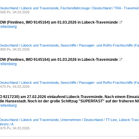
 Deutschland / Lübeck und Travemünde
,
Fischereifahrzeuge / Deutschland / TRA - Travemü
600 Px, 04.03.2026
W (Finnlines, IMO 9145164) am 01.03.2026 in Lübeck-Travemünde

rellenberg
 Deutschland / Lübeck und Travemünde
,
Seeschiffe / Passagier- und RoRo-Frachtschiffe (Fa
800 Px, 04.03.2026
W (Finnlines, IMO 9145164) am 01.03.2026 in Lübeck-Travemünde

rellenberg
 Deutschland / Lübeck und Travemünde
,
Seeschiffe / Passagier- und RoRo-Frachtschiffe (Fa
675 Px, 04.03.2026
 9217230) am 27.02.2026 einlaufend Lübeck-Travemünde. Nach einem Einsatz i
 die Hansestadt. Noch ist der große Schiftzug "SUPERFAST" auf der früheren
rellenberg
 Deutschland / Lübeck und Travemünde
,
Unternehmen / Deutschland / TT-Line, Lübeck-Tra
hren) / A
675 Px, 04.03.2026