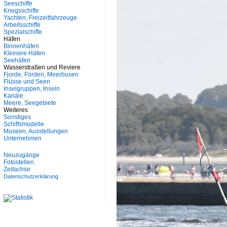
Seeschiffe
Kriegsschiffe
Yachten, Freizeitfahrzeuge
Arbeitsschiffe
Spezialschiffe
Häfen
Binnenhäfen
Kleinere Häfen
Seehäfen
Wasserstraßen und Reviere
Fjorde, Förden, Meerbusen
Flüsse und Seen
Inselgruppen, Inseln
Kanäle
Meere, Seegebiete
Weiteres
Sonstiges
Schiffsmodelle
Museen, Ausstellungen
Unternehmen
Neuzugänge
Fotostellen
Zeitachse
Datenschutzerklärung