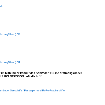
nde
hrzeugfähren) / F
hrzeugfähren) / F
m Mittelmeer kommt das Schiff der TT-Line erstmalig wieder
 NILS HOLGERSSON befindlich.

vemünde
,
Seeschiffe / Passagier- und RoRo-Frachtschiffe