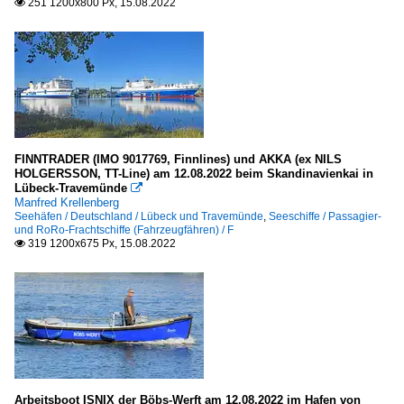
251 1200x800 Px, 15.08.2022

FINNTRADER (IMO 9017769, Finnlines) und AKKA (ex NILS
HOLGERSSON, TT-Line) am 12.08.2022 beim Skandinavienkai in
Lübeck-Travemünde

Manfred Krellenberg
Seehäfen / Deutschland / Lübeck und Travemünde
,
Seeschiffe / Passagier-
und RoRo-Frachtschiffe (Fahrzeugfähren) / F
319 1200x675 Px, 15.08.2022

Arbeitsboot ISNIX der Böbs-Werft am 12.08.2022 im Hafen von