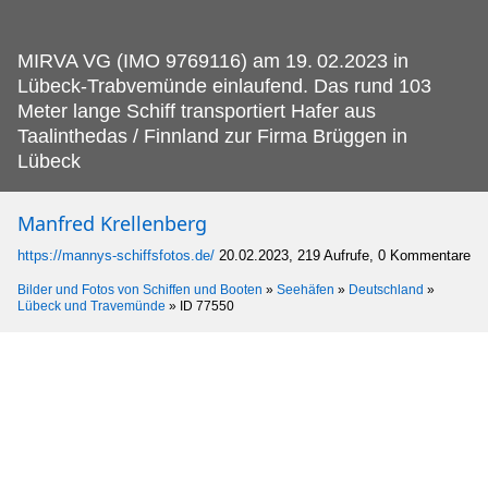
MIRVA VG (IMO 9769116) am 19.
02.2023 in
Lübeck-Trabvemünde einlaufend. Das rund 103
Meter lange Schiff transportiert Hafer aus
Taalinthedas / Finnland zur Firma Brüggen in
Lübeck
Manfred Krellenberg
https://mannys-schiffsfotos.de/
20.02.2023, 219 Aufrufe, 0 Kommentare
Bilder und Fotos von Schiffen und Booten
»
Seehäfen
»
Deutschland
»
Lübeck und Travemünde
»
ID 77550