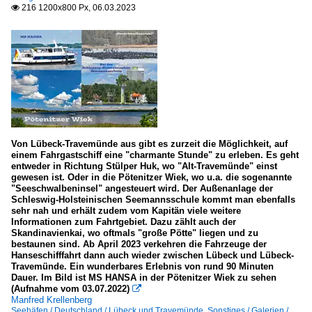
216 1200x800 Px, 06.03.2023

Von Lübeck-Travemünde aus gibt es zurzeit die Möglichkeit, auf
einem Fahrgastschiff eine "charmante Stunde" zu erleben. Es geht
entweder in Richtung Stülper Huk, wo "Alt-Travemünde" einst
gewesen ist. Oder in die Pötenitzer Wiek, wo u.a. die sogenannte
"Seeschwalbeninsel" angesteuert wird. Der Außenanlage der
Schleswig-Holsteinischen Seemannsschule kommt man ebenfalls
sehr nah und erhält zudem vom Kapitän viele weitere
Informationen zum Fahrtgebiet. Dazu zählt auch der
Skandinavienkai, wo oftmals "große Pötte" liegen und zu
bestaunen sind. Ab April 2023 verkehren die Fahrzeuge der
Hanseschifffahrt dann auch wieder zwischen Lübeck und Lübeck-
Travemünde. Ein wunderbares Erlebnis von rund 90 Minuten
Dauer. Im Bild ist MS HANSA in der Pötenitzer Wiek zu sehen
(Aufnahme vom 03.07.2022)

Manfred Krellenberg
Seehäfen / Deutschland / Lübeck und Travemünde
,
Sonstiges / Galerien /