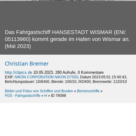
Das Fahrgastschiff HANSESTADT WISMAR (ENI:
05113960) kommt gerade im Hafen von Wismar an.
(Mai 2023)
Christian Bremer
http://cbpics.de
10.05.2023, 280 Aufrufe, 0 Kommentare
EXIF:
NIKON CORPORATION NIKON D7500
, Datum 2023:05:01 15:40:43,
Belichtungsdauer: 10/6400, Blende: 100/10, ISO400, Brennweite: 1220/10
Bilder und Fotos von Schiffen und Booten
»
Binnenschiffe
»
FGS - Fahrgastschiffe
»
H
»
ID 78088