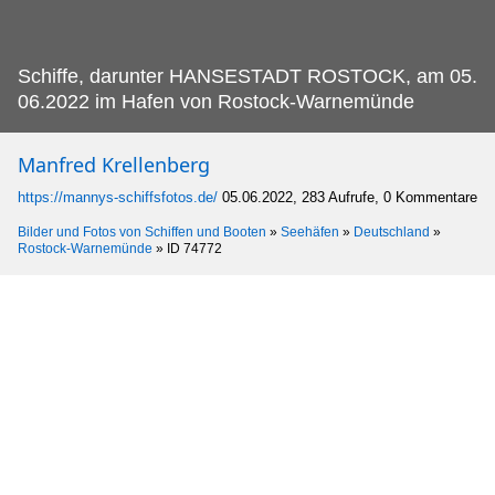
Schiffe, darunter HANSESTADT ROSTOCK, am 05.
06.2022 im Hafen von Rostock-Warnemünde
Manfred Krellenberg
https://mannys-schiffsfotos.de/
05.06.2022, 283 Aufrufe, 0 Kommentare
Bilder und Fotos von Schiffen und Booten
»
Seehäfen
»
Deutschland
»
Rostock-Warnemünde
»
ID 74772