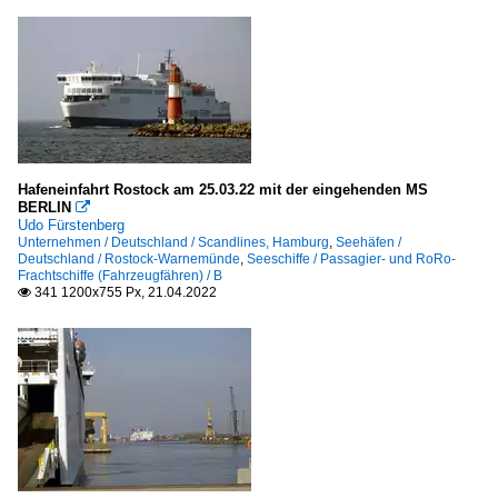
Hafeneinfahrt Rostock am 25.03.22 mit der eingehenden MS
BERLIN

Udo Fürstenberg
Unternehmen / Deutschland / Scandlines, Hamburg
,
Seehäfen /
Deutschland / Rostock-Warnemünde
,
Seeschiffe / Passagier- und RoRo-
Frachtschiffe (Fahrzeugfähren) / B
341 1200x755 Px, 21.04.2022
