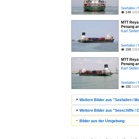
Seehäfen / 
148
1024

MTT Reya 
Penang an
Karl Selt
Seehäfen / 
158
1024

MTT Reya 
Penang an
Karl Selt
Seehäfen / 
180
1024

Weitere Bilder aus "Seehäfen / M
Weitere Bilder aus "Seeschiffe / C
Bilder aus der Umgebung