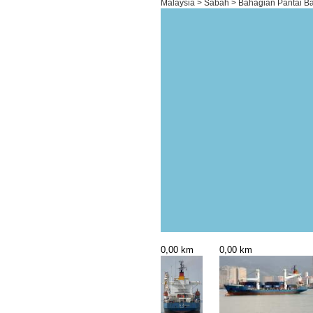
Malaysia > Sabah > Bahagian Pantai Bar
0,00 km
0,00 km