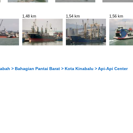
1,48 km
1,54 km
1,56 km
abah > Bahagian Pantai Barat > Kota Kinabalu > Api-Api Center