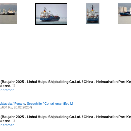
(Baujahr 2025 - Linhai Huipu Shipbuilding Co.Ltd. / China - Heimathafen Port 
kernd.

enhammer
Malaysia / Penang
,
Seeschiffe / Containerschiffe / M
x684 Px, 26.02.2025

(Baujahr 2025 - Linhai Huipu Shipbuilding Co.Ltd. / China - Heimathafen Port 
kernd.

enhammer