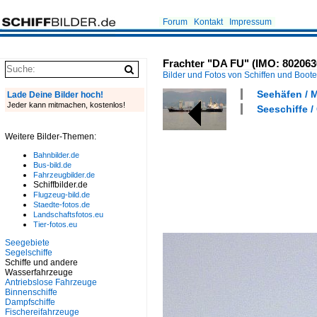
Forum
Kontakt
Impressum
Frachter "DA FU" (IMO: 802063
Bilder und Fotos von Schiffen und Boot
Seehäfen / 
Lade Deine Bilder hoch!
Jeder kann mitmachen, kostenlos!
Seeschiffe /
Weitere Bilder-Themen:
Bahnbilder.de
Bus-bild.de
Fahrzeugbilder.de
Schiffbilder.de
Flugzeug-bild.de
Staedte-fotos.de
Landschaftsfotos.eu
Tier-fotos.eu
Seegebiete
Segelschiffe
Schiffe und andere
Wasserfahrzeuge
Antriebslose Fahrzeuge
Binnenschiffe
Dampfschiffe
Fischereifahrzeuge