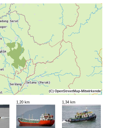
(C) OpenStreetMap-Mitwirkende
1,20 km
1,34 km