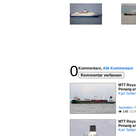
0
Kommentare,
Alle Kommentare
Kommentar verfassen
MTT Reya 
Penang an
Karl Selt
Seehäfen / 
148
1024

MTT Reya 
Penang an
Karl Selt