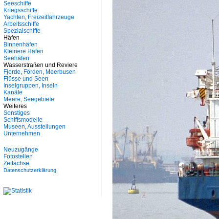
Seeschiffe
Kriegsschiffe
Yachten, Freizeitfahrzeuge
Arbeitsschiffe
Spezialschiffe
Häfen
Binnenhäfen
Kleinere Häfen
Seehäfen
Wasserstraßen und Reviere
Fjorde, Förden, Meerbusen
Flüsse und Seen
Inselgruppen, Inseln
Kanäle
Meere, Seegebiete
Weiteres
Sonstiges
Schiffsmodelle
Museen, Ausstellungen
Unternehmen
Neuzugänge
Fotostellen
Zeitachse
Datenschutzerklärung