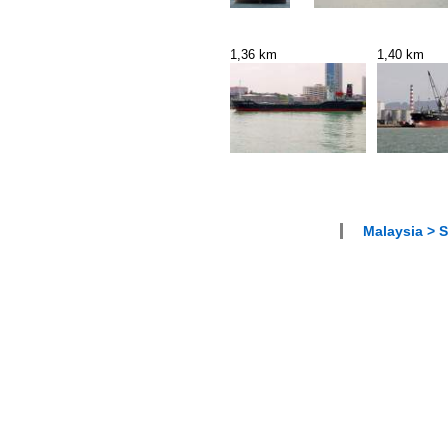
1,36 km
1,40 km
Malaysia > S