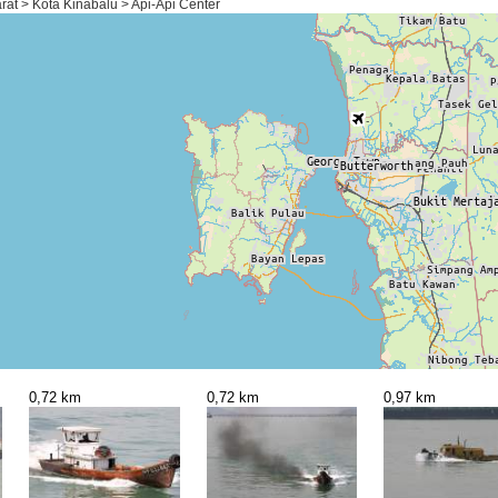
at > Kota Kinabalu > Api-Api Center
0,72 km
0,72 km
0,97 km