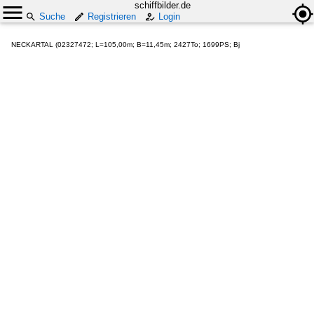
schiffbilder.de
Suche
Registrieren
Login
NECKARTAL (02327472; L=105,00m; B=11,45m; 2427To; 1699PS; Bj