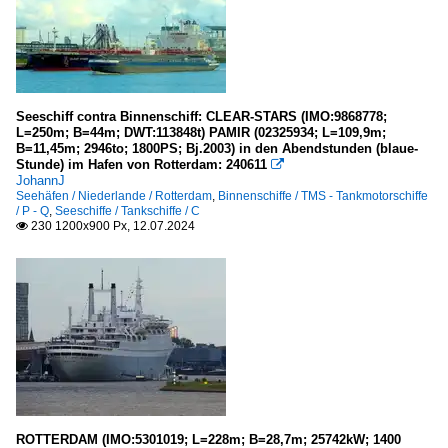
Seeschiff contra Binnenschiff: CLEAR-STARS (IMO:9868778;
L=250m; B=44m; DWT:113848t) PAMIR (02325934; L=109,9m;
B=11,45m; 2946to; 1800PS; Bj.2003) in den Abendstunden (blaue-
Stunde) im Hafen von Rotterdam: 240611

JohannJ
Seehäfen / Niederlande / Rotterdam
,
Binnenschiffe / TMS - Tankmotorschiffe
/ P - Q
,
Seeschiffe / Tankschiffe / C
230 1200x900 Px, 12.07.2024

ROTTERDAM (IMO:5301019; L=228m; B=28,7m; 25742kW; 1400