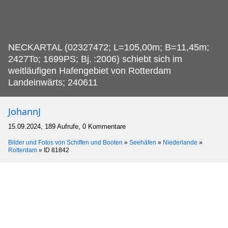
NECKARTAL (02327472; L=105,00m; B=11,45m;
2427To; 1699PS; Bj.
:2006) schiebt sich im
weitläufigen Hafengebiet von Rotterdam
Landeinwärts; 240611
JohannJ
15.09.2024, 189 Aufrufe, 0 Kommentare
Bilder und Fotos von Schiffen und Booten
»
Seehäfen
»
Niederlande
»
Rotterdam
»
ID 81842