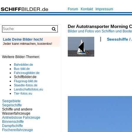
Forum
Kontakt
Impressum
Der Autotransporter Morning C
Bilder und Fotos von Schiffen und Boot
Seeschiffe / 
Lade Deine Bilder hoch!
Jeder kann mitmachen, kostenlos!
Weitere Bilder-Themen:
Bahnbilder.de
Bus-bild.de
Fahrzeugbilder.de
Schiffbilder.de
Flugzeug-bild.de
Staedte-fotos.de
Landschaftsfotos.eu
Tier-fotos.eu
Seegebiete
Segelschiffe
Schiffe und andere
Wasserfahrzeuge
Antriebslose Fahrzeuge
Binnenschiffe
Dampfschiffe
Fischereifahrzeuge