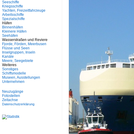
Seeschiffe
Kriegsschiffe
Yachten, Freizeitfahrzeuge
Arbeitsschiffe
Spezialschiffe
Häfen
Binnenhäfen
Kleinere Häfen
Seehäfen
Wasserstraßen und Reviere
Fjorde, Förden, Meerbusen
Flüsse und Seen
Inselgruppen, Inseln
Kanäle
Meere, Seegebiete
Weiteres
Sonstiges
Schiffsmodelle
Museen, Ausstellungen
Unternehmen
Neuzugänge
Fotostellen
Zeitachse
Datenschutzerklärung