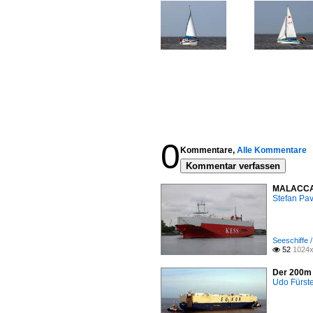
0
Kommentare,
Alle Kommentare
Kommentar verfassen
MALACCA 
Stefan Pav
Seeschiffe /
52
1024x

Der 200m 
Udo Fürst