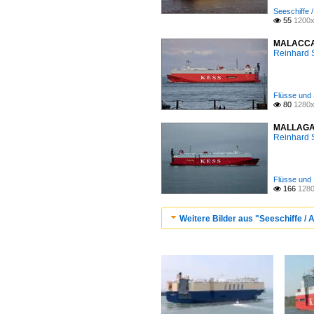
Seeschiffe /
55
1200x

MALACCA H
Reinhard 
Flüsse und 
80
1280x

MALLAGA H
Reinhard 
Flüsse und 
166
1280

Weitere Bilder aus "Seeschiffe / A