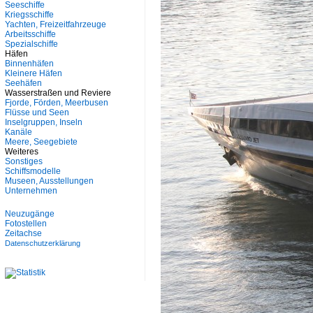
Seeschiffe
Kriegsschiffe
Yachten, Freizeitfahrzeuge
Arbeitsschiffe
Spezialschiffe
Häfen
Binnenhäfen
Kleinere Häfen
Seehäfen
Wasserstraßen und Reviere
Fjorde, Förden, Meerbusen
Flüsse und Seen
Inselgruppen, Inseln
Kanäle
Meere, Seegebiete
Weiteres
Sonstiges
Schiffsmodelle
Museen, Ausstellungen
Unternehmen
Neuzugänge
Fotostellen
Zeitachse
Datenschutzerklärung