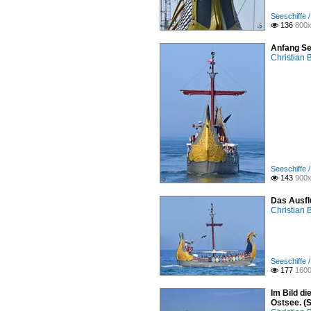
Seeschiffe /
136
800x

Anfang Se
Christian 
Seeschiffe /
143
900x

Das Ausfl
Christian 
Seeschiffe /
177
1600

Im Bild d
Ostsee. (