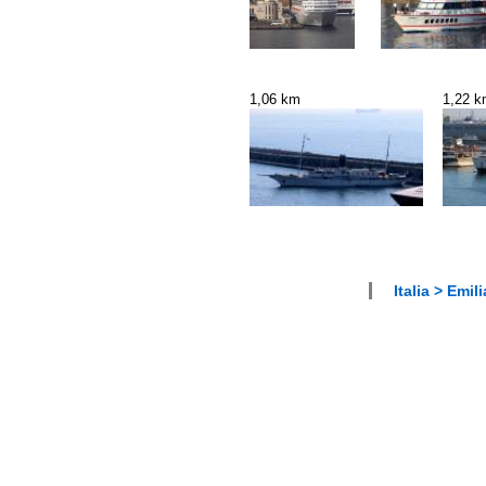
1,06 km
1,22 
Italia > Em