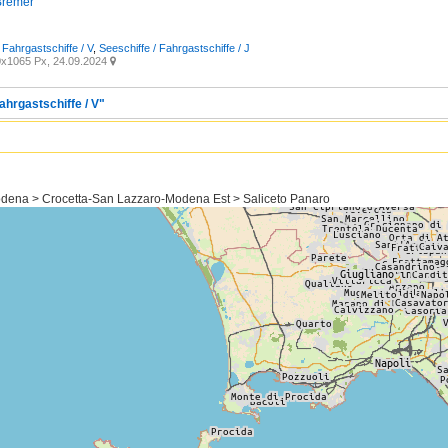
Bremer
 Fahrgastschiffe / V
,
Seeschiffe / Fahrgastschiffe / J
x1065 Px, 24.09.2024

ahrgastschiffe / V"
odena > Crocetta-San Lazzaro-Modena Est > Saliceto Panaro