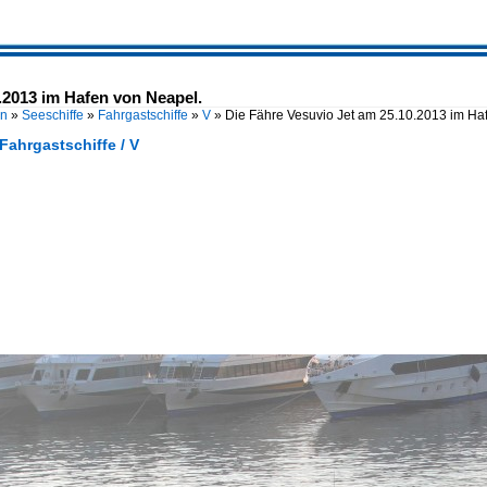
.2013 im Hafen von Neapel.
en
»
Seeschiffe
»
Fahrgastschiffe
»
V
»
Die Fähre Vesuvio Jet am 25.10.2013 im H
 Fahrgastschiffe / V