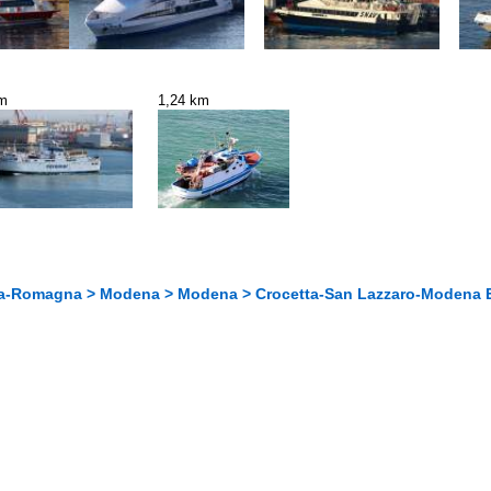
km
1,24 km
ilia-Romagna > Modena > Modena > Crocetta-San Lazzaro-Modena E