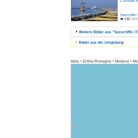
Christian 
Seeschiffe /
132
1600

Weitere Bilder aus "Seeschiffe / F
Bilder aus der Umgebung
Italia > Emilia-Romagna > Modena > M