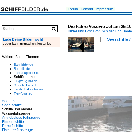
Forum
Kontakt
Impressum
Die Fähre Vesuvio Jet am 25.10
Bilder und Fotos von Schiffen und Boot
Seeschiffe /
Lade Deine Bilder hoch!
Jeder kann mitmachen, kostenlos!
Weitere Bilder-Themen:
Bahnbilder.de
Bus-bild.de
Fahrzeugbilder.de
Schiffbilder.de
Flugzeug-bild.de
Staedte-fotos.de
Landschaftsfotos.eu
Tier-fotos.eu
Seegebiete
Segelschiffe
Schiffe und andere
Wasserfahrzeuge
Antriebslose Fahrzeuge
Binnenschiffe
Dampfschiffe
Fischereifahrzeuge