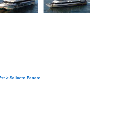
st > Saliceto Panaro