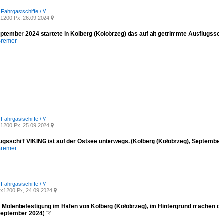
 Fahrgastschiffe / V
1200 Px, 26.09.2024

ptember 2024 startete in Kolberg (Kołobrzeg) das auf alt getrimmte Ausflugssc
Bremer
 Fahrgastschiffe / V
1200 Px, 25.09.2024

ugsschiff VIKING ist auf der Ostsee unterwegs. (Kolberg (Kołobrzeg), Septemb
Bremer
 Fahrgastschiffe / V
x1200 Px, 24.09.2024

ie Molenbefestigung im Hafen von Kolberg (Kołobrzeg), im Hintergrund machen 
September 2024)
