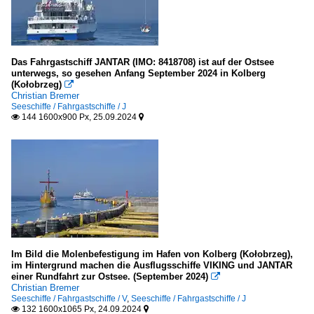
Meere, Seegebiete
Deutschland
Das Fahrgastschiff JANTAR (IMO: 8418708) ist auf der Ostsee
Ostsee
unterwegs, so gesehen Anfang September 2024 in Kolberg
(Kołobrzeg)

Christian Bremer
Portugal
Seeschiffe / Fahrgastschiffe / J
144 1600x900 Px, 25.09.2024


Atlantik
Spanien
Mittelmeer
Seehäfen
Deutschland
Im Bild die Molenbefestigung im Hafen von Kolberg (Kołobrzeg),
im Hintergrund machen die Ausflugsschiffe VIKING und JANTAR
Cuxhaven
einer Rundfahrt zur Ostsee. (September 2024)

Christian Bremer
Rostock-Warnemünde
Seeschiffe / Fahrgastschiffe / V
,
Seeschiffe / Fahrgastschiffe / J
Sassnitz
132 1600x1065 Px, 24.09.2024

