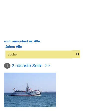
auch einsortiert in: Alle
Jahre: Alle
×
×
Alle Kategorien
Alle Jahre
Fischereifahrzeuge
1
2
nächste Seite
>>
2000
Deutschland
2007
WAR - Warnemünde (Küste)
2008
2009
Flüsse und Seen
2010
Europa