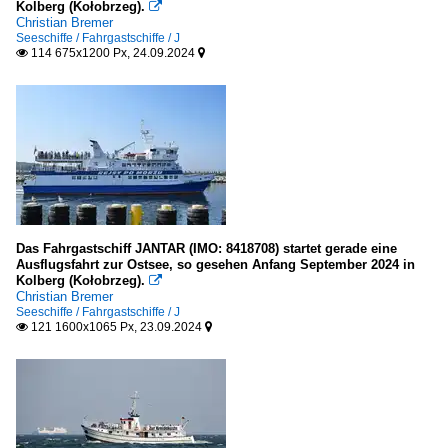
Kolberg (Kołobrzeg).

B
Christian Bremer
Seeschiffe / Fahrgastschiffe / J
V
114 675x1200 Px, 24.09.2024


Passagier- und RoRo-Frachtschiffe (Fahrzeugfähren)
C
Segelschiffe
2-Master
Das Fahrgastschiff JANTAR (IMO: 8418708) startet gerade eine
F
Ausflugsfahrt zur Ostsee, so gesehen Anfang September 2024 in
Kolberg (Kołobrzeg).

Christian Bremer
Unternehmen
Seeschiffe / Fahrgastschiffe / J
121 1600x1065 Px, 23.09.2024


Kroatien
Jadrolinija, Rijeka
Portugal