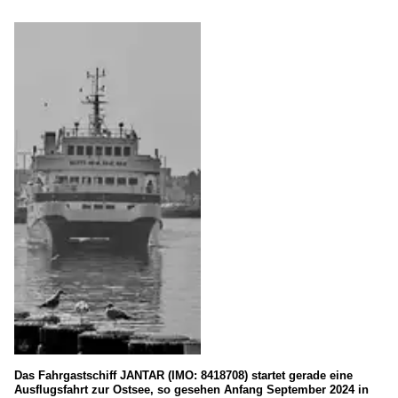
Finnland
Helsinki
Portugal
Lissabon
Russland
St. Petersburg
Vereinigtes Königreich etc.
Gibraltar
Kirkwall
Seeschiffe
Das Fahrgastschiff JANTAR (IMO: 8418708) startet gerade eine
Fahrgastschiffe
Ausflugsfahrt zur Ostsee, so gesehen Anfang September 2024 in