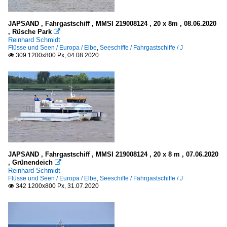
JAPSAND , Fahrgastschiff , MMSI 219008124 , 20 x 8m , 08.06.2020
, Rüsche Park

Reinhard Schmidt
Flüsse und Seen / Europa / Elbe
,
Seeschiffe / Fahrgastschiffe / J
309 1200x800 Px, 04.08.2020

JAPSAND , Fahrgastschiff , MMSI 219008124 , 20 x 8 m , 07.06.2020
, Grünendeich

Reinhard Schmidt
Flüsse und Seen / Europa / Elbe
,
Seeschiffe / Fahrgastschiffe / J
342 1200x800 Px, 31.07.2020
