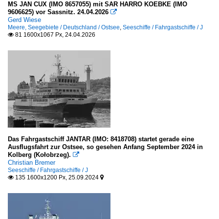
2011
MS JAN CUX (IMO 8657055) mit SAR HARRO KOEBKE (IMO
Elbe
9606625) vor Sassnitz. 24.04.2026

2012
Gerd Wiese
Meere, Seegebiete / Deutschland / Ostsee
,
Seeschiffe / Fahrgastschiffe / J
2013
Kleinere Häfen
81 1600x1067 Px, 24.04.2026

2015
Dänemark
2016
Bornholm und Erbseninseln
2017
2018
Deutschland
2020
Flensburg (S-H)
in Niedersachsen
2020
Das Fahrgastschiff JANTAR (IMO: 8418708) startet gerade eine
2021
Ausflugsfahrt zur Ostsee, so gesehen Anfang September 2024 in
Frankreich
2023
Kolberg (Kołobrzeg).

Christian Bremer
an Ärmelkanal und keltischer See
2024
Seeschiffe / Fahrgastschiffe / J
135 1600x1200 Px, 25.09.2024


2026
Kroatien
südlich Zadar