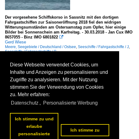
Der vorgesehene Schiffskorso in Sassnitz mit den dortigen
Fahrgastschiffen zur Saisoneröffnung 2018 fiel den widrigen
Witterungsumständen am Ostersamstag zum Opfer, hier einige
Bilder bei Sonnenschein am Karfreitag. - 30.03.2018 - Jan Cux IMO
8657055 - Binz IMO 6801822

Gerd Wiese
Meere, Seegebiete / Deutschland / Ostsee
,
Seeschiffe / Fahrgastschiffe / J
,
Seeschiffe / Fahrgastschiffe / B
358 1200x800 Px, 31.03.2018

Diese Webseite verwendet Cookies, um
Inhalte und Anzeigen zu personalisieren und
Zugriffe zu analysieren. Mit der Nutzung
stimmen Sie der Verwendung von Cookies
zu. Mehr erfahren:
Datenschutz
,
Personalisierte Werbung
Ich stimme zu und
erlaube
Ich stimme zu
personalisierte