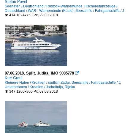
Stefan Pavel
Seehäfen / Deutschland / Rostock-Warnemünde
,
Fischereifahrzeuge /
Deutschland / WAR - Warnemünde (Küste)
,
Seeschiffe / Fahrgastschiffe / J
414 1024x753 Px, 29.08.2018

07.06.2018, Split, Judita, IMO 9005778

Kurt Greul
Kleinere Häfen / Kroatien / südlich Zadar
,
Seeschiffe / Fahrgastschiffe / J
,
Unternehmen / Kroatien / Jadrolinija, Rijeka
347 1200x800 Px, 09.08.2018
