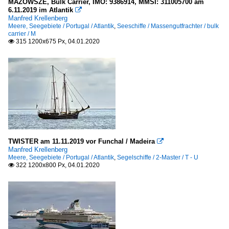
MAZOWSZE, Bulk Carrier, IMO: 9386914, MMSI: 311005700 am
6.11.2019 im Atlantik

Manfred Krellenberg
Meere, Seegebiete / Portugal / Atlantik
,
Seeschiffe / Massengutfrachter / bulk
carrier / M
315 1200x675 Px, 04.01.2020

TWISTER am 11.11.2019 vor Funchal / Madeira

Manfred Krellenberg
Meere, Seegebiete / Portugal / Atlantik
,
Segelschiffe / 2-Master / T - U
322 1200x800 Px, 04.01.2020
