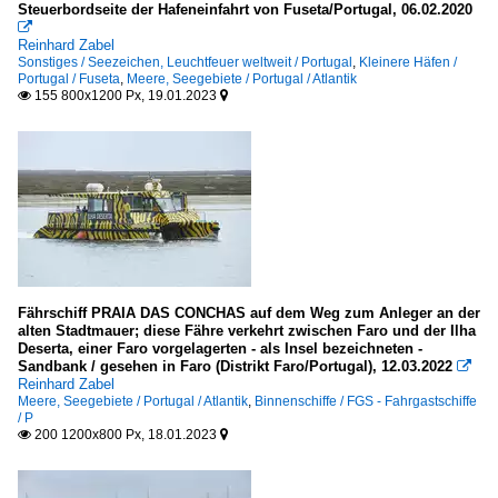
Steuerbordseite der Hafeneinfahrt von Fuseta/Portugal, 06.02.2020

Seeschiffe
Reinhard Zabel
Sonstiges / Seezeichen, Leuchtfeuer weltweit / Portugal
,
Kleinere Häfen /
Portugal / Fuseta
,
Meere, Seegebiete / Portugal / Atlantik
Autotransporter / vehicles carrier
155 800x1200 Px, 19.01.2023


V
Fahrgastschiffe
A
J
M
Fährschiff PRAIA DAS CONCHAS auf dem Weg zum Anleger an der
alten Stadtmauer; diese Fähre verkehrt zwischen Faro und der Ilha
Kreuzfahrt-/ Passagierschiffe
Deserta, einer Faro vorgelagerten - als Insel bezeichneten -
Sandbank / gesehen in Faro (Distrikt Faro/Portugal), 12.03.2022

AIDA ...
Reinhard Zabel
M
Meere, Seegebiete / Portugal / Atlantik
,
Binnenschiffe / FGS - Fahrgastschiffe
/ P
R
200 1200x800 Px, 18.01.2023


T