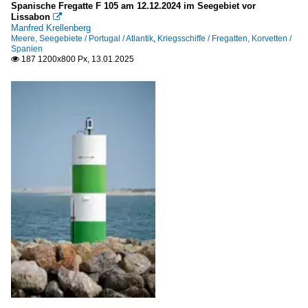
2019
Spanische Fregatte F 105 am 12.12.2024 im Seegebiet vor
alle
Lissabon

Manfred Krellenberg
2020
Meere, Seegebiete / Portugal / Atlantik
,
Kriegsschiffe / Fregatten, Korvetten /
Inselgruppen, Inseln
Spanien
2020
187 1200x800 Px, 13.01.2025

2022
Portugal
2023
Madeira und Porto Santo
2024
Kleinere Häfen
Portugal
Fuseta
Olhão
Kriegsschiffe
Fregatten, Korvetten
Spanien