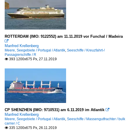
ROTTERDAM (IMO: 9122552) am 11.11.2019 vor Funchal / Madeira

Manfred Krellenberg
Meere, Seegebiete / Portugal / Atlantik
,
Seeschiffe / Kreuzfahrt-/
Passagierschiffe / R
393 1200x675 Px, 27.11.2019

CP SHENZHEN (IMO: 9710531) am 6.11.2019 im Atlantik

Manfred Krellenberg
Meere, Seegebiete / Portugal / Atlantik
,
Seeschiffe / Massengutfrachter / bulk
carrier / C
335 1200x675 Px, 26.11.2019
