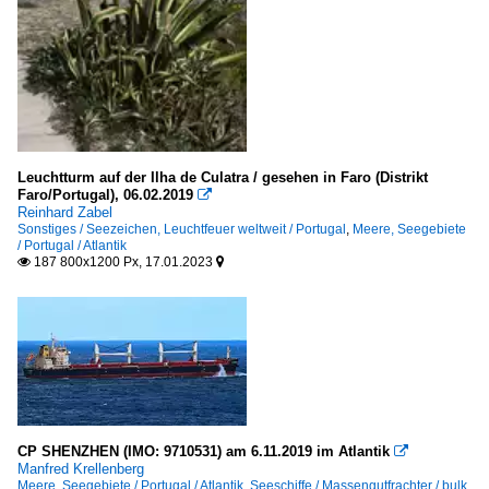
Leuchtturm auf der Ilha de Culatra / gesehen in Faro (Distrikt
Faro/Portugal), 06.02.2019

Reinhard Zabel
Sonstiges / Seezeichen, Leuchtfeuer weltweit / Portugal
,
Meere, Seegebiete
/ Portugal / Atlantik
187 800x1200 Px, 17.01.2023


CP SHENZHEN (IMO: 9710531) am 6.11.2019 im Atlantik

Manfred Krellenberg
Meere, Seegebiete / Portugal / Atlantik
,
Seeschiffe / Massengutfrachter / bulk