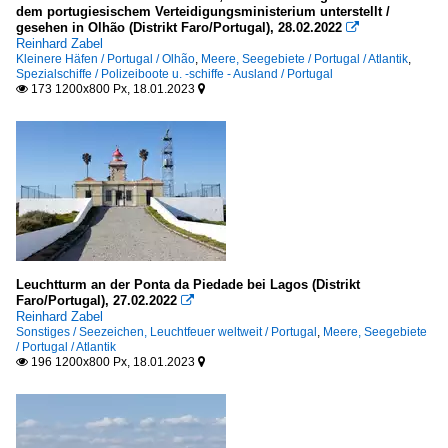
dem portugiesischem Verteidigungsministerium unterstellt /
gesehen in Olhão (Distrikt Faro/Portugal), 28.02.2022

4- und mehr Master
Reinhard Zabel
Kleinere Häfen / Portugal / Olhão
,
Meere, Seegebiete / Portugal / Atlantik
,
Spezialschiffe / Polizeiboote u. -schiffe - Ausland / Portugal
S
173 1200x800 Px, 18.01.2023


Sonstiges
Seezeichen, Leuchtfeuer weltweit
Portugal
Spezialschiffe
Leuchtturm an der Ponta da Piedade bei Lagos (Distrikt
Faro/Portugal), 27.02.2022
Lotsenboote / pilot boats

Reinhard Zabel
Sonstiges / Seezeichen, Leuchtfeuer weltweit / Portugal
,
Meere, Seegebiete
Portugal
/ Portugal / Atlantik
196 1200x800 Px, 18.01.2023


Polizeiboote u. -schiffe - Ausland
Portugal