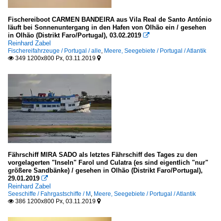
Fischereiboot CARMEN BANDEIRA aus Vila Real de Santo António
läuft bei Sonnenuntergang in den Hafen von Olhão ein / gesehen
in Olhão (Distrikt Faro/Portugal), 03.02.2019

Reinhard Zabel
Fischereifahrzeuge / Portugal / alle
,
Meere, Seegebiete / Portugal / Atlantik
349 1200x800 Px, 03.11.2019


Fährschiff MIRA SADO als letztes Fährschiff des Tages zu den
vorgelagerten "Inseln" Farol und Culatra (es sind eigentlich "nur"
größere Sandbänke) / gesehen in Olhão (Distrikt Faro/Portugal),
29.01.2019

Reinhard Zabel
Seeschiffe / Fahrgastschiffe / M
,
Meere, Seegebiete / Portugal / Atlantik
386 1200x800 Px, 03.11.2019

