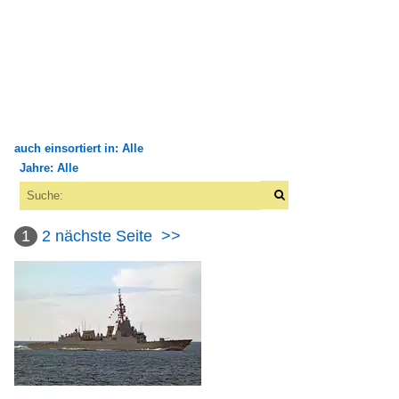
auch einsortiert in: Alle
Jahre: Alle
×
×
Alle Kategorien
Alle Jahre
Binnenschiffe
1
2
nächste Seite
>>
2000
FGS - Fahrgastschiffe
2005
P
2010
Fischereifahrzeuge
2014
2017
Portugal