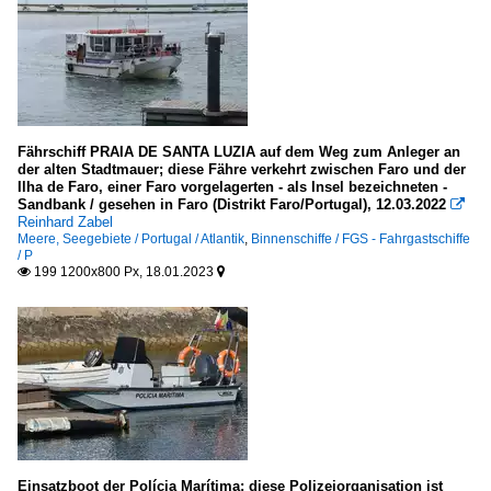
Massengutfrachter / bulk carrier
C
M
Sonstige
Fährschiff PRAIA DE SANTA LUZIA auf dem Weg zum Anleger an
der alten Stadtmauer; diese Fähre verkehrt zwischen Faro und der
alle
Ilha de Faro, einer Faro vorgelagerten - als Insel bezeichneten -
Sandbank / gesehen in Faro (Distrikt Faro/Portugal), 12.03.2022

Reinhard Zabel
Stückgut- und Mehrzweckfrachter / general cargo
Meere, Seegebiete / Portugal / Atlantik
,
Binnenschiffe / FGS - Fahrgastschiffe
/ P
V
199 1200x800 Px, 18.01.2023


Zementfrachter
alle
Segelschiffe
2-Master
Einsatzboot der Polícia Marítima; diese Polizeiorganisation ist
T - U