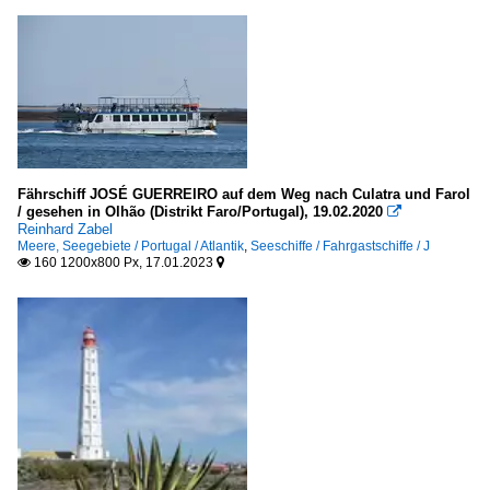
Fährschiff JOSÉ GUERREIRO auf dem Weg nach Culatra und Farol
/ gesehen in Olhão (Distrikt Faro/Portugal), 19.02.2020

Reinhard Zabel
Meere, Seegebiete / Portugal / Atlantik
,
Seeschiffe / Fahrgastschiffe / J
160 1200x800 Px, 17.01.2023

