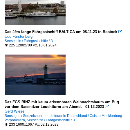
R
3-Master
L
Das 49m lange Fahrgastschiff BALTICA am 08.11.23 in Rostock

Udo Fürstenberg
V - W
Seeschiffe / Fahrgastschiffe / B
225 1200x700 Px, 10.01.2024

Sonstiges
Seezeichen, Leuchtfeuer in Deutschland
Ostsee Mecklenburg - Vorpommern
Seezeichen, Leuchtfeuer weltweit
Vereinigtes Königreich
Das FGS BINZ mit kaum erkennbaren Weihnachtsbaum am Bug
vor dem Sassnitzer Leuchtturm am Abend. - 01.12.2023

Gerd Wiese
Spezialschiffe
Sonstiges / Seezeichen, Leuchtfeuer in Deutschland / Ostsee Mecklenburg -
Vorpommern
,
Seeschiffe / Fahrgastschiffe / B
233 1600x1067 Px, 02.12.2023

Polizeiboote u. -schiffe - Deutschland