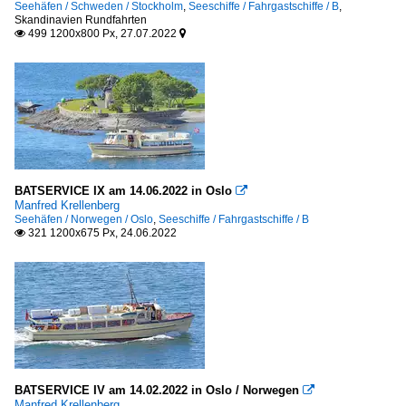
Seehäfen / Schweden / Stockholm
,
Seeschiffe / Fahrgastschiffe / B
,
Skandinavien Rundfahrten
499 1200x800 Px, 27.07.2022


BATSERVICE IX am 14.06.2022 in Oslo

Manfred Krellenberg
Seehäfen / Norwegen / Oslo
,
Seeschiffe / Fahrgastschiffe / B
321 1200x675 Px, 24.06.2022

BATSERVICE IV am 14.02.2022 in Oslo / Norwegen

Manfred Krellenberg