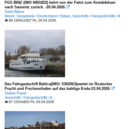
2007
FGS BINZ (IMO 6801822) kehrt von der Fahrt zum Kreidefelsen
Oslofjord
nach Sassnitz zurück. -20.04.2026

2008
Gerd Wiese
Meere, Seegebiete / Deutschland / Ostsee
,
Seeschiffe / Fahrgastschiffe / B
2009
Inselgruppen, Inseln
89 1600x1067 Px, 20.04.2026

2010
Deutschland
2010
Baltrum
2011
Rügen
2012
Kleinere Häfen
2013
2014
Deutschland
2015
Das Fahrgastschiff Baltica(IMO: 5302063)wartet im Rostocker
in Mecklenburg-Vorpommern
Fracht und Fischereihafen auf das baldige Ende.03.04.2026

2016
Stefan Pavel
in Niedersachsen
Seeschiffe / Fahrgastschiffe / B
2017
87 1024x803 Px, 03.04.2026

2018
Irland
2019
Sonstige Westküste