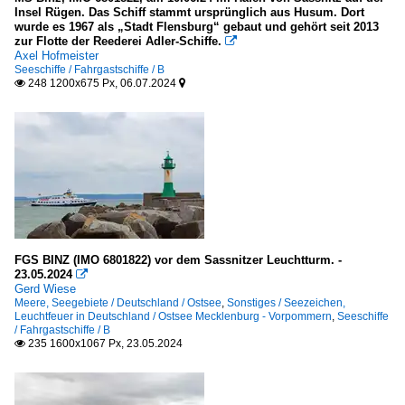
Insel Rügen. Das Schiff stammt ursprünglich aus Husum. Dort
wurde es 1967 als „Stadt Flensburg“ gebaut und gehört seit 2013
Fahrgastschiffe
zur Flotte der Reederei Adler-Schiffe.

Axel Hofmeister
A
Seeschiffe / Fahrgastschiffe / B
248 1200x675 Px, 06.07.2024


J
N
Passagier- und RoRo-Frachtschiffe (Fahrzeugfähren)
K
S
Ro-Ro Frachtschiffe
FGS BINZ (IMO 6801822) vor dem Sassnitzer Leuchtturm. -
23.05.2024

F
Gerd Wiese
Meere, Seegebiete / Deutschland / Ostsee
,
Sonstiges / Seezeichen,
Leuchtfeuer in Deutschland / Ostsee Mecklenburg - Vorpommern
,
Seeschiffe
Segelschiffe
/ Fahrgastschiffe / B
235 1600x1067 Px, 23.05.2024

2-Master
J