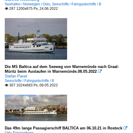
Seehäfen / Norwegen / Oslo
,
Seeschiffe / Fahrgastschiffe / B
287 1200x675 Px, 24.06.2022

Die MS Baltica auf dem Seeweg von Warnemünde nach Graal-
Müritz beim Auslaufen in Warnemünde.08.05.2022

Stefan Pavel
Seeschiffe / Fahrgastschiffe / B
307 1024x683 Px, 08.05.2022

Das 49m lange Passagierschiff BALTICA am 06.10.21 in Rostock

Udo Fürstenberg