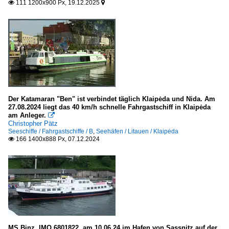
111 1200x900 Px, 19.12.2025


Irland
Cork
Kanada
Vancouver
Litauen
Der Katamaran "Ben" ist verbindet täglich Klaipėda und Nida. Am
Klaipėda
27.08.2024 liegt das 40 km/h schnelle Fahrgastschiff in Klaipėda
am Anleger.

Christopher Pätz
Norwegen
Seeschiffe / Fahrgastschiffe / B
,
Seehäfen / Litauen / Klaipėda
166 1400x888 Px, 07.12.2024

Bergen
Oslo
Schweden
Stockholm
Seeschiffe
MS Binz, IMO 6801822, am 10.06.24 im Hafen von Sassnitz auf der