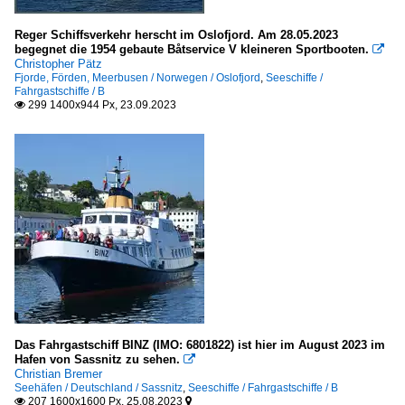
Reger Schiffsverkehr herscht im Oslofjord. Am 28.05.2023
begegnet die 1954 gebaute Båtservice V kleineren Sportbooten.

Christopher Pätz
Fjorde, Förden, Meerbusen / Norwegen / Oslofjord
,
Seeschiffe /
Fahrgastschiffe / B
299 1400x944 Px, 23.09.2023

Das Fahrgastschiff BINZ (IMO: 6801822) ist hier im August 2023 im
Hafen von Sassnitz zu sehen.

Christian Bremer
Seehäfen / Deutschland / Sassnitz
,
Seeschiffe / Fahrgastschiffe / B
207 1600x1600 Px, 25.08.2023

