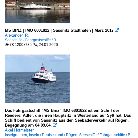
2020
Vereinigtes Königreich
2020
Mevagissey
2021
2022
Meere, Seegebiete
MS BINZ | IMO 6801822 | Sassnitz Stadthafen | März 2017

Alexander, R.
2023
Seeschiffe / Fahrgastschiffe / B
Deutschland
78 1200x785 Px, 24.01.2026

2024
Ostsee
2025
2026
Seehäfen
Dänemark
Kopenhagen
Deutschland
Das Fahrgastschiff "MS Binz" IMO 6801822 ist ein Schiff der
Reederei Adler, die ihren Hauptsitz in Westerland auf Sylt hat. Das
Rostock-Warnemünde
Schiff bedient von Sassnitz aus den Seebäderverkehr auf Rügen.
Begegnung am 04.09.04.

Sassnitz
Axel Hofmeister
Inselgruppen, Inseln / Deutschland / Rügen
,
Seeschiffe / Fahrgastschiffe / B