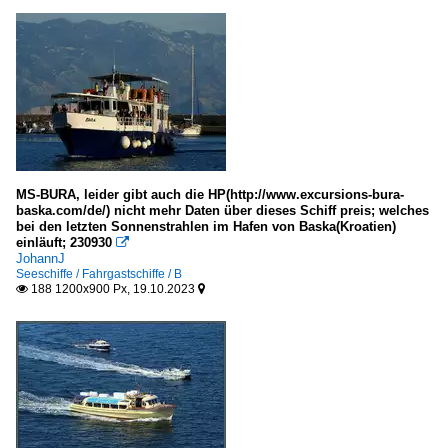
WSP Mecklenburg-Vorpommern
Unternehmen
Deutschland
Adler-Schiffe, Westerland
MS-BURA, leider gibt auch die HP(http://www.excursions-bura-
Yachten, Freizeitfahrzeuge
baska.com/de/) nicht mehr Daten über dieses Schiff preis; welches
bei den letzten Sonnenstrahlen im Hafen von Baska(Kroatien)
einläuft; 230930

offene Motorboote
JohannJ
Seeschiffe / Fahrgastschiffe / B
alle
188 1200x900 Px, 19.10.2023

