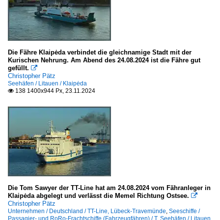
Die Fähre Klaipėda verbindet die gleichnamige Stadt mit der
Kurischen Nehrung. Am Abend des 24.08.2024 ist die Fähre gut
gefüllt.

Christopher Pätz
Seehäfen / Litauen / Klaipėda
138 1400x944 Px, 23.11.2024

Die Tom Sawyer der TT-Line hat am 24.08.2024 vom Fähranleger in
Klaipėda abgelegt und verlässt die Memel Richtung Ostsee.

Christopher Pätz
Unternehmen / Deutschland / TT-Line, Lübeck-Travemünde
,
Seeschiffe /
Passagier- und RoRo-Frachtschiffe (Fahrzeugfähren) / T
,
Seehäfen / Litauen