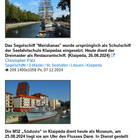
Das Segelschiff "Meridianas" wurde ursprünglich als Schulschiff
der Seefahrtschule Klaipedas eingesetzt. Heute dient der
Dreimaster als Restaurantschiff. (Klaipėda, 26.08.2024)

Christopher Pätz
Segelschiffe / 3-Master / M
,
Seehäfen / Litauen / Klaipėda
209 1400x1058 Px, 07.12.2024

Die M52 „Sūduvis“ in Klaipėda dient heute als Museum, am
25.08.2024 liegt sie am Ufer des Flusses Danė. In Dienst gestellt