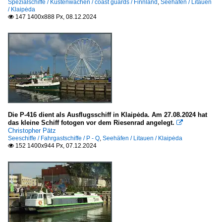
Spezialschiffe / Küstenwachen / coast guards / Finnland
,
Seehäfen / Litauen
B
/ Klaipėda
147 1400x888 Px, 08.12.2024

P - Q
Passagier- und RoRo-Frachtschiffe (Fahrzeugfähren)
L
T
Stückgut- und Mehrzweckfrachter / general cargo
Die P-416 dient als Ausflugsschiff in Klaipėda. Am 27.08.2024 hat
I
das kleine Schiff fotogen vor dem Riesenrad angelegt.

Christopher Pätz
O
Seeschiffe / Fahrgastschiffe / P - Q
,
Seehäfen / Litauen / Klaipėda
152 1400x944 Px, 07.12.2024

Segelschiffe
3-Master
M
Sonstiges