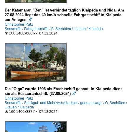
Der Katamaran "Ben" ist verbindet täglich Klaipėda und Nida. Am
Seezeichen, Leuchtfeuer weltweit
27.08.2024 liegt das 40 km/h schnelle Fahrgastschiff in Klaipėda
am Anleger.

sonstige Länder
Christopher Pätz
Seeschiffe / Fahrgastschiffe / B
,
Seehäfen / Litauen / Klaipėda
166 1400x888 Px, 07.12.2024

Spezialschiffe
Küstenwachen / coast guards
Deutschland
Finnland
WSV Deutschland
Die "Olga" wurde 1906 als Frachtschiff gebaut. In Klaipeda dient
M
sie als Restaurantschiff. (27.08.2024)

Christopher Pätz
Seeschiffe / Stückgut- und Mehrzweckfrachter / general cargo / O
,
Seehäfen /
Unternehmen
Litauen / Klaipėda
160 1400x887 Px, 07.12.2024

Deutschland
TT-Line, Lübeck-Travemünde