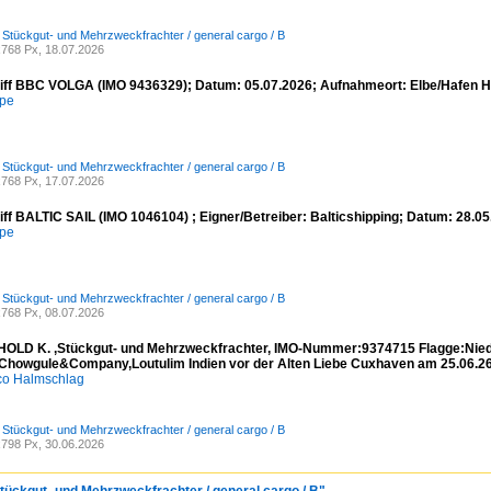
/ Stückgut- und Mehrzweckfrachter / general cargo / B
768 Px, 18.07.2026
iff BBC VOLGA (IMO 9436329); Datum: 05.07.2026; Aufnahmeort: Elbe/Hafen 
mpe
/ Stückgut- und Mehrzweckfrachter / general cargo / B
768 Px, 17.07.2026
iff BALTIC SAIL (IMO 1046104) ; Eigner/Betreiber: Balticshipping; Datum: 28.
mpe
/ Stückgut- und Mehrzweckfrachter / general cargo / B
768 Px, 08.07.2026
OLD K. ,Stückgut- und Mehrzweckfrachter, IMO-Nummer:9374715 Flagge:Nied
Chowgule&Company,Loutulim Indien vor der Alten Liebe Cuxhaven am 25.06.2
co Halmschlag
/ Stückgut- und Mehrzweckfrachter / general cargo / B
798 Px, 30.06.2026
Stückgut- und Mehrzweckfrachter / general cargo / B"