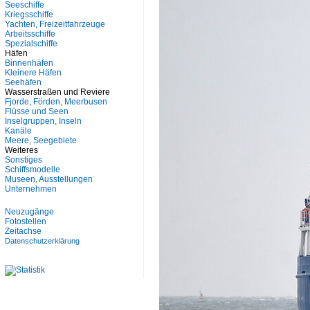
Seeschiffe
Kriegsschiffe
Yachten, Freizeitfahrzeuge
Arbeitsschiffe
Spezialschiffe
Häfen
Binnenhäfen
Kleinere Häfen
Seehäfen
Wasserstraßen und Reviere
Fjorde, Förden, Meerbusen
Flüsse und Seen
Inselgruppen, Inseln
Kanäle
Meere, Seegebiete
Weiteres
Sonstiges
Schiffsmodelle
Museen, Ausstellungen
Unternehmen
Neuzugänge
Fotostellen
Zeitachse
Datenschutzerklärung