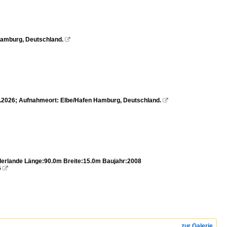
Hamburg, Deutschland.

05.2026; Aufnahmeort: Elbe/Hafen Hamburg, Deutschland.

erlande Länge:90.0m Breite:15.0m Baujahr:2008
6

zur Galerie