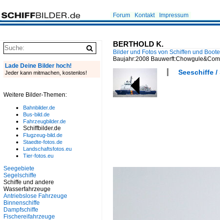
Forum
Kontakt
Impressum
BERTHOLD K.
Bilder und Fotos von Schiffen und Boot
Baujahr:2008 Bauwerft:Chowgule&Com
Lade Deine Bilder hoch!
Seeschiffe /
Jeder kann mitmachen, kostenlos!
Weitere Bilder-Themen:
Bahnbilder.de
Bus-bild.de
Fahrzeugbilder.de
Schiffbilder.de
Flugzeug-bild.de
Staedte-fotos.de
Landschaftsfotos.eu
Tier-fotos.eu
Seegebiete
Segelschiffe
Schiffe und andere
Wasserfahrzeuge
Antriebslose Fahrzeuge
Binnenschiffe
Dampfschiffe
Fischereifahrzeuge