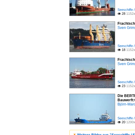
Seeschiffe 
28
1152x

Frachtsch
Sven Gri
Seeschiffe 
18
1152x

Frachtsch
Sven Gri
Seeschiffe 
23
1152x

Die BERTH
Bauwerft:
Björn-Mar
Seeschiffe 
20
1200x

Weitere Bilder aus "Seeschiffe / 