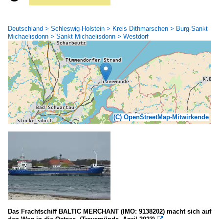
Deutschland > Schleswig-Holstein > Kreis Dithmarschen > Burg-Sankt
Michaelisdonn > Sankt Michaelisdonn > Westdorf
(C) OpenStreetMap-Mitwirkende
Das Frachtschiff BALTIC MERCHANT (IMO: 9138202) macht sich auf