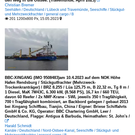
den Weg in die Ostsee. (Travemünde, April 2023)

Christian Bremer
Seehäfen / Deutschland / Lübeck und Travemünde
,
Seeschiffe / Stückgut-
und Mehrzweckfrachter / general cargo / B
201 1200x800 Px, 15.05.2023


BBC-XINGANG (IMO 9508483)am 10.4.2023 auf dem NOK Höhe
Hafen Rendsburg / Stückgutfrachter (Mehrzweck-
Trockenkranträger) / BRZ 8.255 / Lüa 125,75 m, B 22,32 m, Tg 8 m /
1 Diesel, MaK 7M43C, 6.300 kW, (8.568 PS), 16,7 kn / 660 TEU,
davon 60 Reefer / 2x NMF-Krane - SWL jeweils 350 t Tragfähigkeit,
700 t Tragfähigkeit kombiniert, an Backbord gelegen / gebaut 2013
bei Xingang Schiffbau, Tianjin, China / Eigner: Briese Schiffahrts
GmbH & Co. KG, Operator: BBC Chartering GmbH, Leer /
Deutschland, Flagge: Antigua & Barbuda, Heimathafen: St. John's /

Harald Schmidt
Kanäle / Deutschland / Nord-Ostsee-Kanal
,
Seeschiffe / Stückgut- und