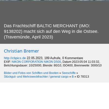
Das Frachtschiff BALTIC MERCHANT (IMO:
9138202) macht sich auf den Weg in die Ostsee.
(Travemünde, April 2023)
Christian Bremer
http://cbpics.de
22.05.2023, 189 Aufrufe, 0 Kommentare
EXIF:
NIKON CORPORATION NIKON D500
, Datum 2023:05:04 11:03:32,
Belichtungsdauer: 10/25000, Blende: 80/10, ISO400, Brennweite: 3000/10
Bilder und Fotos von Schiffen und Booten
»
Seeschiffe
»
Stückgut- und Mehrzweckfrachter / general cargo
»
B
»
ID 78313