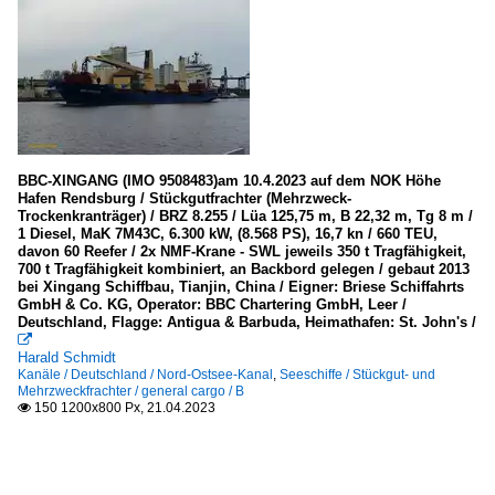
BBC-XINGANG (IMO 9508483)am 10.4.2023 auf dem NOK Höhe
Hafen Rendsburg / Stückgutfrachter (Mehrzweck-
Trockenkranträger) / BRZ 8.255 / Lüa 125,75 m, B 22,32 m, Tg 8 m /
1 Diesel, MaK 7M43C, 6.300 kW, (8.568 PS), 16,7 kn / 660 TEU,
davon 60 Reefer / 2x NMF-Krane - SWL jeweils 350 t Tragfähigkeit,
700 t Tragfähigkeit kombiniert, an Backbord gelegen / gebaut 2013
bei Xingang Schiffbau, Tianjin, China / Eigner: Briese Schiffahrts
GmbH & Co. KG, Operator: BBC Chartering GmbH, Leer /
Deutschland, Flagge: Antigua & Barbuda, Heimathafen: St. John's /

Harald Schmidt
Kanäle / Deutschland / Nord-Ostsee-Kanal
,
Seeschiffe / Stückgut- und
Mehrzweckfrachter / general cargo / B
150 1200x800 Px, 21.04.2023
