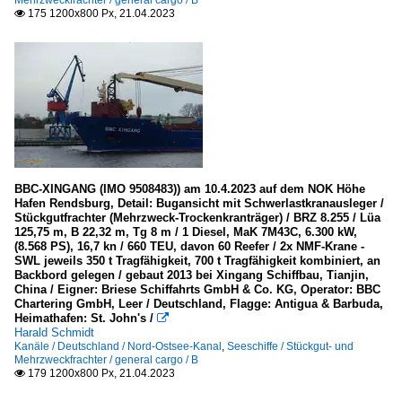
Mehrzweckfrachter / general cargo / B
175 1200x800 Px, 21.04.2023

BBC-XINGANG (IMO 9508483)) am 10.4.2023 auf dem NOK Höhe
Hafen Rendsburg, Detail: Bugansicht mit Schwerlastkranausleger /
Stückgutfrachter (Mehrzweck-Trockenkranträger) / BRZ 8.255 / Lüa
125,75 m, B 22,32 m, Tg 8 m / 1 Diesel, MaK 7M43C, 6.300 kW,
(8.568 PS), 16,7 kn / 660 TEU, davon 60 Reefer / 2x NMF-Krane -
SWL jeweils 350 t Tragfähigkeit, 700 t Tragfähigkeit kombiniert, an
Backbord gelegen / gebaut 2013 bei Xingang Schiffbau, Tianjin,
China / Eigner: Briese Schiffahrts GmbH & Co. KG, Operator: BBC
Chartering GmbH, Leer / Deutschland, Flagge: Antigua & Barbuda,
Heimathafen: St. John's /

Harald Schmidt
Kanäle / Deutschland / Nord-Ostsee-Kanal
,
Seeschiffe / Stückgut- und
Mehrzweckfrachter / general cargo / B
179 1200x800 Px, 21.04.2023
