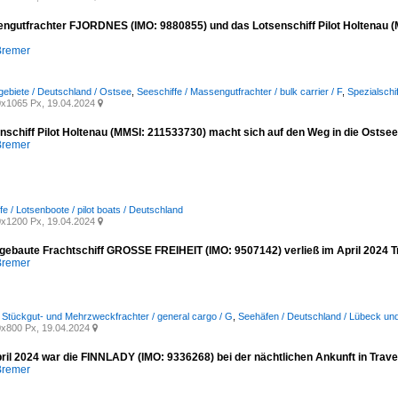
ngutfrachter FJORDNES (IMO: 9880855) und das Lotsenschiff Pilot Holtenau (
Bremer
ebiete / Deutschland / Ostsee
,
Seeschiffe / Massengutfrachter / bulk carrier / F
,
Spezialschif
x1065 Px, 19.04.2024

nschiff Pilot Holtenau (MMSI: 211533730) macht sich auf den Weg in die Ostse
Bremer
fe / Lotsenboote / pilot boats / Deutschland
x1200 Px, 19.04.2024

gebaute Frachtschiff GROSSE FREIHEIT (IMO: 9507142) verließ im April 2024 
Bremer
/ Stückgut- und Mehrzweckfrachter / general cargo / G
,
Seehäfen / Deutschland / Lübeck u
x800 Px, 19.04.2024

ril 2024 war die FINNLADY (IMO: 9336268) bei der nächtlichen Ankunft in Tra
Bremer