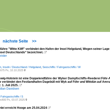
nächste Seite
>>
ähre "Witte Kliff" verbindet den Hafen der Insel Helgoland, Wegen seiner Lage 
sel Deutschlands“ bezeichnet.

ister
n, Inseln / Deutschland / Helgoland
,
Seeschiffe / Fahrgastschiffe / W
675 Px, 10.10.2025

swig-Holstein ist eine Doppelendfähre der Wyker Dampfschiffs-Reederei Föhr
ie verbindet den Festlandhafen Dagebüll mit Wyk auf Föhr und Wittdün auf Am
1. Juli 2025.

stian Davidsen
 Fahrgastschiffe / S
x800 Px, 03.07.2025

enlei erreicht Hooge am 25.04.2024
