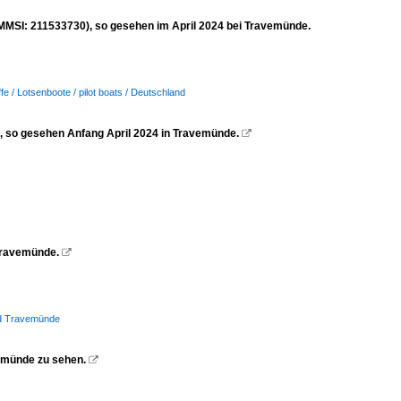
MMSI: 211533730), so gesehen im April 2024 bei Travemünde.
fe / Lotsenboote / pilot boats / Deutschland
e, so gesehen Anfang April 2024 in Travemünde.

Travemünde.

nd Travemünde
vemünde zu sehen.
