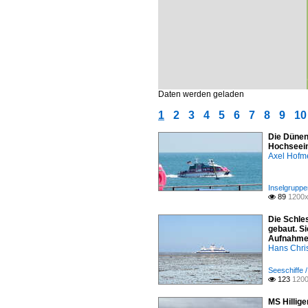
Daten werden geladen
1
2
3
4
5
6
7
8
9
10
Die Dünenf
Hochseein
Axel Hofme
Inselgruppe
89
1200x

Die Schle
gebaut. S
Aufnahme: 
Hans Chri
Seeschiffe /
123
1200

MS Hillig