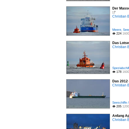
Der Masse

Christian 
Meere, Seeg
224
1600

Das Lotse
Christian 
Spezialschif
178
1600

Das 2012 
Christian 
Seeschiffe 
205
1200

Anfang Ap
Christian 