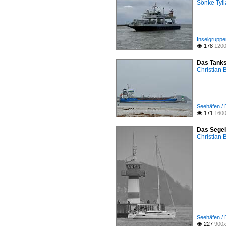
Sönke Tyll
Inselgruppen
178
1200

Das Tanks
Christian 
Seehäfen /
171
1600

Das Segel
Christian 
Seehäfen /
227
900x
