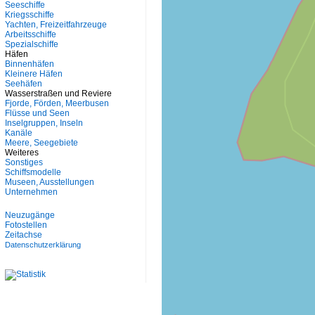
Seeschiffe
Kriegsschiffe
Yachten, Freizeitfahrzeuge
Arbeitsschiffe
Spezialschiffe
Häfen
Binnenhäfen
Kleinere Häfen
Seehäfen
Wasserstraßen und Reviere
Fjorde, Förden, Meerbusen
Flüsse und Seen
Inselgruppen, Inseln
Kanäle
Meere, Seegebiete
Weiteres
Sonstiges
Schiffsmodelle
Museen, Ausstellungen
Unternehmen
Neuzugänge
Fotostellen
Zeitachse
Datenschutzerklärung