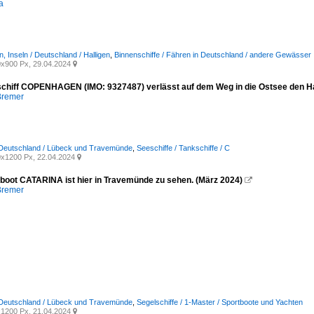
a
, Inseln / Deutschland / Halligen
,
Binnenschiffe / Fähren in Deutschland / andere Gewässer
x900 Px, 29.04.2024

chiff COPENHAGEN (IMO: 9327487) verlässt auf dem Weg in die Ostsee den H
Bremer
 Deutschland / Lübeck und Travemünde
,
Seeschiffe / Tankschiffe / C
x1200 Px, 22.04.2024

boot CATARINA ist hier in Travemünde zu sehen. (März 2024)

Bremer
 Deutschland / Lübeck und Travemünde
,
Segelschiffe / 1-Master / Sportboote und Yachten
1200 Px, 21.04.2024
