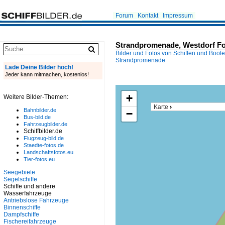
Forum
Kontakt
Impressum
Strandpromenade, Westdorf F
Bilder und Fotos von Schiffen und Boot
Strandpromenade
Lade Deine Bilder hoch!
Jeder kann mitmachen, kostenlos!
+
Weitere Bilder-Themen:
Karte
Bahnbilder.de
−
Bus-bild.de
Fahrzeugbilder.de
Schiffbilder.de
Flugzeug-bild.de
Staedte-fotos.de
Landschaftsfotos.eu
Tier-fotos.eu
Seegebiete
Segelschiffe
Schiffe und andere
Wasserfahrzeuge
Antriebslose Fahrzeuge
Binnenschiffe
Dampfschiffe
Fischereifahrzeuge