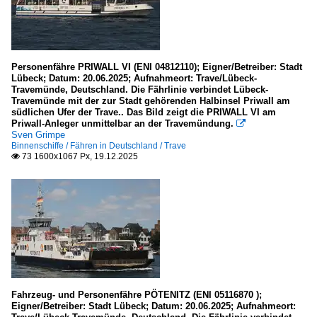
F
Sonstiges
Personenfähre PRIWALL VI (ENI 04812110); Eigner/Betreiber: Stadt
Lübeck; Datum: 20.06.2025; Aufnahmeort: Trave/Lübeck-
Galerien
Travemünde, Deutschland. Die Fährlinie verbindet Lübeck-
Travemünde mit der zur Stadt gehörenden Halbinsel Priwall am
Schiffsdetails
südlichen Ufer der Trave.. Das Bild zeigt die PRIWALL VI am
Priwall-Anleger unmittelbar an der Travemündung.

Sven Grimpe
Binnenschiffe / Fähren in Deutschland / Trave
73 1600x1067 Px, 19.12.2025

Fahrzeug- und Personenfähre PÖTENITZ (ENI 05116870 );
Eigner/Betreiber: Stadt Lübeck; Datum: 20.06.2025; Aufnahmeort: