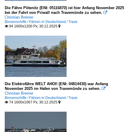
2019
Ostsee
Die Fähre Pötenitz (ENI: 05116870) ist hier Anfang November 2025
bei der Fahrt von Priwall nach Travemünde zu sehen.

Christian Bremer
2020
Seehäfen
Binnenschiffe / Fähren in Deutschland / Trave
94 1600x1200 Px, 30.12.2025


2020
Deutschland
2021
Lübeck und Travemünde
2022
2023
Seeschiffe
2024
2025
Fahrgastschiffe
2026
H
Die Elektrofähre WELT AHOI! (ENI: 04814430) war Anfang
November 2025 im Hafen von Travemünde zu sehen.

M
Christian Bremer
Binnenschiffe / Fähren in Deutschland / Trave
74 1600x1067 Px, 30.12.2025


Passagier- und RoRo-Frachtschiffe (Fahrzeugfähren)
H
Ro-Ro Frachtschiffe