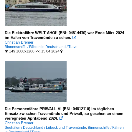
Die Elektrofähre WELT AHOI! (ENI: 04814430) war Ende März 2024
im Hafen von Travemünde zu sehen.

Christian Bremer
Binnenschiffe / Fähren in Deutschland / Trave
149 1600x1200 Px, 15.04.2024


Die Personenfähre PRIWALL VI (ENI: 04812110) im täglichen
Einsatz zwischen Travemünde und Priwall, so gesehen an einem
verregneten Aprilabend 2024.

Christian Bremer
Seehäfen / Deutschland / Lübeck und Travemünde
,
Binnenschiffe / Fähren
in Deutschland / Trave