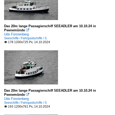
Neapel
Japan
Tokio
Das 20m lange Passagierschiff SEEADLER am 10.10.24 in
Peenemünde

Malta
Udo Fürstenberg
Seeschiffe / Fahrgastschiffe / S
Valletta
178 1200x725 Px, 14.10.2024

Polen
Gdańsk/Danzig
Portugal
Lissabon
Das 20m lange Passagierschiff SEEADLER am 10.10.24 in
Schweden
Peenemünde

Udo Fürstenberg
Göteborg
Seeschiffe / Fahrgastschiffe / S
163 1200x761 Px, 14.10.2024

Stockholm