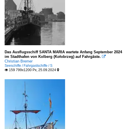
L
Spezialschiffe
Arbeitsboote und -schiffe
L - Z
Das Ausflugsschiff SANTA MARIA wartete Anfang September 2024
im Stadthafen von Kolberg (Kołobrzeg) auf Fahrgäste.

WSV Deutschland
Christian Bremer
Seeschiffe / Fahrgastschiffe / S
S
159 799x1200 Px, 25.09.2024


Unternehmen
Malta
Virtu Ferries
Portugal
Transtejo e Soflusa