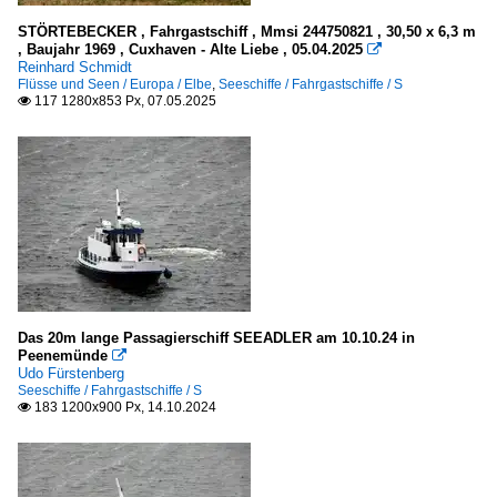
Lübeck und Travemünde
STÖRTEBECKER , Fahrgastschiff , Mmsi 244750821 , 30,50 x 6,3 m
, Baujahr 1969 , Cuxhaven - Alte Liebe , 05.04.2025

Rostock-Warnemünde
Reinhard Schmidt
Flüsse und Seen / Europa / Elbe
,
Seeschiffe / Fahrgastschiffe / S
117 1280x853 Px, 07.05.2025

Färöer
Tósrshavn
Finnland
Helsinki
Griechenland
Piräus
Das 20m lange Passagierschiff SEEADLER am 10.10.24 in
Peenemünde

Udo Fürstenberg
Island
Seeschiffe / Fahrgastschiffe / S
183 1200x900 Px, 14.10.2024

Reykjavik
Italien