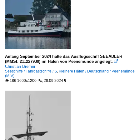
Seeschiffe
Fahrgastschiffe
E
H
M
Anfang September 2024 hatte das Ausflugsschiff SEEADLER
(MMSI: 211227930) im Hafen von Peenemünde angelegt.

Passagier- und RoRo-Frachtschiffe (Fahrzeugfähren)
Christian Bremer
Seeschiffe / Fahrgastschiffe / S
,
Kleinere Häfen / Deutschland / Peenemünde
N
(M-V)
186 1600x1200 Px, 28.09.2024


STENA ...
Segelschiffe
1-Master
Sportboote und Yachten
3-Master