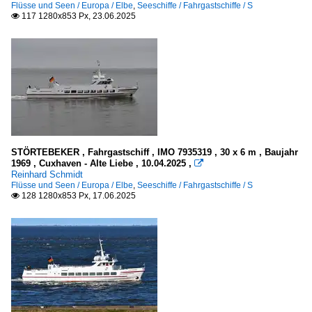
Flüsse und Seen / Europa / Elbe
,
Seeschiffe / Fahrgastschiffe / S
Stockholmer Schärengarten
117 1280x853 Px, 23.06.2025

Spanien
Mittelmeer
Seehäfen
Belgien
STÖRTEBEKER , Fahrgastschiff , IMO 7935319 , 30 x 6 m , Baujahr
Oostende
1969 , Cuxhaven - Alte Liebe , 10.04.2025 ,

Reinhard Schmidt
Flüsse und Seen / Europa / Elbe
,
Seeschiffe / Fahrgastschiffe / S
China
128 1280x853 Px, 17.06.2025

Hong Kong
Deutschland
Cuxhaven
Hamburg
Kiel