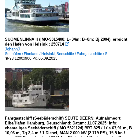
2026
Spanien
Balearen
Vereinigtes Königreich
SUOMENLINNA II (IMO-9315408; L=34m; B=8m; Bj.2004), erreicht
den Hafen von Helsinki; 250714

Isles of Scilly
JohannJ
Seehäfen / Finnland / Helsinki
,
Seeschiffe / Fahrgastschiffe / S
93 1200x900 Px, 05.09.2025

Kleinere Häfen
Dänemark
Roskilde
Deutschland
in Niedersachsen
Fahrgastschiff (Seebäderschiff) SEUTE DEERN; Aufnahmeort:
in Schleswig-Holstein a.d. Ostsee
Elbe/Hafen Hamburg, Deutschland; Datum: 11.07.2025; Info:
Niendorf-Ostsee (S-H)
ehemaliges Seebäderschiff (IMO 5321124) BRT 825 / Lüa 63,91 m, B
10,06 m, Tg 2,4 m / 1 Diesel, MAN 2.000 kW (2.719 PS), 15,5 kn /
Peenemünde (M-V)