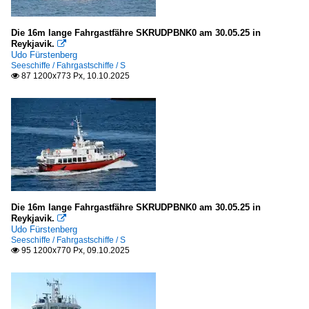
Themse
2012
2013
Die 16m lange Fahrgastfähre SKRUDPBNK0 am 30.05.25 in
Portugal
Reykjavik.

2014
Udo Fürstenberg
Rio Tejo
Seeschiffe / Fahrgastschiffe / S
2015
87 1200x773 Px, 10.10.2025

2016
USA
2017
sonstige
2018
2019
Inselgruppen, Inseln
2020
Deutschland
2020
Die 16m lange Fahrgastfähre SKRUDPBNK0 am 30.05.25 in
Halligen
Reykjavik.

2021
Poel
Udo Fürstenberg
Seeschiffe / Fahrgastschiffe / S
2022
95 1200x770 Px, 09.10.2025

Italien
2023
Capri
2024
Ischia
2025