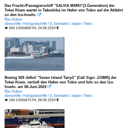
Das Fracht-/Passagierschiff "SALVIA MARU"(3.Generation) der
Tokai Kisen wartet in Takeshiba im Hafen von Tokio auf die Abfahrt
zu den Izu-Inseln.

Ryu Kakur
Seeschiffe / Fahrgastschiffe / S
,
Seehäfen / Japan / Tokio
260 1200x800 Px, 24.06.2024


Boeing 929 Jetfoil "Seven Island Tairyô" (Call Sign: JJ3885) der
Tokai Kisen, verließ den Hafen von Tokio und fuhr zu den Izu-
Inseln. am 08.Juni.2024

Ryu Kakur
Seeschiffe / Fahrgastschiffe / S
,
Seehäfen / Japan / Tokio
194 1200x675 Px, 08.06.2024

