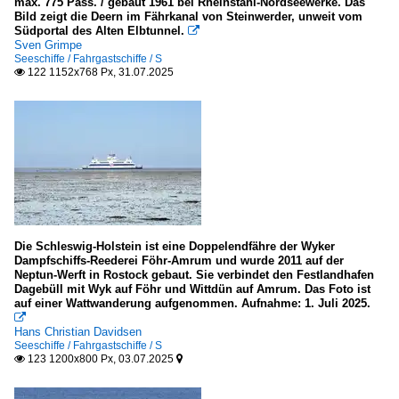
max. 775 Pass. / gebaut 1961 bei Rheinstahl-Nordseewerke. Das
Bild zeigt die Deern im Fährkanal von Steinwerder, unweit vom
Südportal des Alten Elbtunnel.

Irland
Sven Grimpe
Seeschiffe / Fahrgastschiffe / S
Dingle
122 1152x768 Px, 31.07.2025

Italien
Golf von Neapel
Kroatien
südlich Zadar
Die Schleswig-Holstein ist eine Doppelendfähre der Wyker
Norwegen
Dampfschiffs-Reederei Föhr-Amrum und wurde 2011 auf der
Neptun-Werft in Rostock gebaut. Sie verbindet den Festlandhafen
Flam
Dagebüll mit Wyk auf Föhr und Wittdün auf Amrum. Das Foto ist
auf einer Wattwanderung aufgenommen. Aufnahme: 1. Juli 2025.

Spanien
Hans Christian Davidsen
Seeschiffe / Fahrgastschiffe / S
auf den Balearen
123 1200x800 Px, 03.07.2025


Vereinigtes Königreich