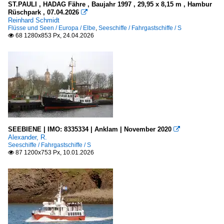
ST.PAULI , HADAG Fähre , Baujahr 1997 , 29,95 x 8,15 m , Hambur
Fjorde, Förden, Meerbusen
Rüschpark , 07.04.2026
1988

Reinhard Schmidt
1989
Flüsse und Seen / Europa / Elbe
,
Seeschiffe / Fahrgastschiffe / S
Deutschland
68 1280x853 Px, 24.04.2026

Kieler Förde
1990
1993
Norwegen
Sognefjord
2000
2004
Schweden
2006
Schärenhof (Stockholm)
SEEBIENE | IMO: 8335334 | Anklam | November 2020

2007
Alexander, R.
Seeschiffe / Fahrgastschiffe / S
2008
87 1200x753 Px, 10.01.2026

Flüsse und Seen
2009
Europa
2010
Elbe
2010
Großbritannien
2011