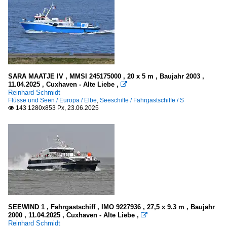
Torquay
Kriegsschiffe
Hilfsschiffe, Versorger
SARA MAATJE IV , MMSI 245175000 , 20 x 5 m , Baujahr 2003 ,
Deutschland
11.04.2025 , Cuxhaven - Alte Liebe ,

Reinhard Schmidt
Flüsse und Seen / Europa / Elbe
,
Seeschiffe / Fahrgastschiffe / S
Meere, Seegebiete
143 1280x853 Px, 23.06.2025

Deutschland
Nordsee
Ostsee
Italien
Golf von Neapel
SEEWIND 1 , Fahrgastschiff , IMO 9227936 , 27,5 x 9.3 m , Baujahr
2000 , 11.04.2025 , Cuxhaven - Alte Liebe ,

Schweden
Reinhard Schmidt