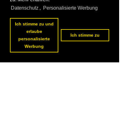
Datenschutz
,
Personalisierte Werbung
Ich stimme zu und
erlaube
Ich stimme zu
personalisierte
Werbung
1
2
3
4
5
6
7
nächste Seite
>>
Datenschutzerklärung
|
Impressum
|
Kontakt