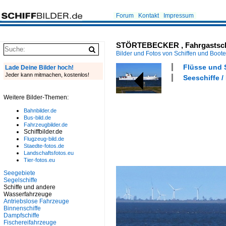
Forum
Kontakt
Impressum
STÖRTEBECKER , Fahrgastschiff 
Bilder und Fotos von Schiffen und Boot
Flüsse und S
Lade Deine Bilder hoch!
Jeder kann mitmachen, kostenlos!
Seeschiffe /
Weitere Bilder-Themen:
Bahnbilder.de
Bus-bild.de
Fahrzeugbilder.de
Schiffbilder.de
Flugzeug-bild.de
Staedte-fotos.de
Landschaftsfotos.eu
Tier-fotos.eu
Seegebiete
Segelschiffe
Schiffe und andere
Wasserfahrzeuge
Antriebslose Fahrzeuge
Binnenschiffe
Dampfschiffe
Fischereifahrzeuge