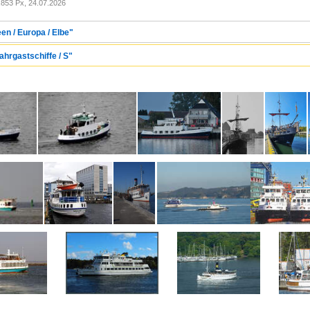
853 Px, 24.07.2026
en / Europa / Elbe"
ahrgastschiffe / S"