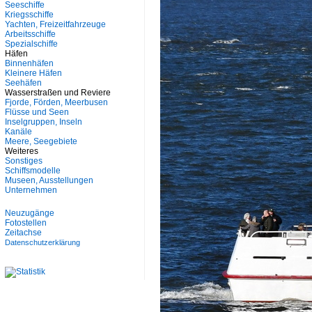
Seeschiffe
Kriegsschiffe
Yachten, Freizeitfahrzeuge
Arbeitsschiffe
Spezialschiffe
Häfen
Binnenhäfen
Kleinere Häfen
Seehäfen
Wasserstraßen und Reviere
Fjorde, Förden, Meerbusen
Flüsse und Seen
Inselgruppen, Inseln
Kanäle
Meere, Seegebiete
Weiteres
Sonstiges
Schiffsmodelle
Museen, Ausstellungen
Unternehmen
Neuzugänge
Fotostellen
Zeitachse
Datenschutzerklärung