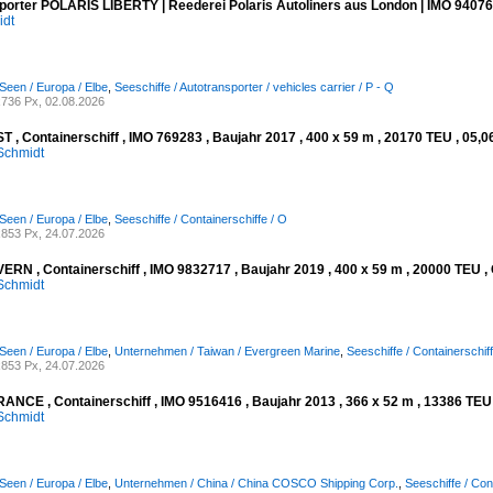
porter POLARIS LIBERTY | Reederei Polaris Autoliners aus London | IMO 94076
idt
Seen / Europa / Elbe
,
Seeschiffe / Autotransporter / vehicles carrier / P - Q
736 Px, 02.08.2026
 , Containerschiff , IMO 769283 , Baujahr 2017 , 400 x 59 m , 20170 TEU , 05,0
Schmidt
Seen / Europa / Elbe
,
Seeschiffe / Containerschiffe / O
853 Px, 24.07.2026
RN , Containerschiff , IMO 9832717 , Baujahr 2019 , 400 x 59 m , 20000 TEU , 
Schmidt
Seen / Europa / Elbe
,
Unternehmen / Taiwan / Evergreen Marine
,
Seeschiffe / Containerschiff
853 Px, 24.07.2026
NCE , Containerschiff , IMO 9516416 , Baujahr 2013 , 366 x 52 m , 13386 TEU ,
Schmidt
Seen / Europa / Elbe
,
Unternehmen / China / China COSCO Shipping Corp.
,
Seeschiffe / Con