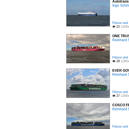
Autotrans
Ingo Schm
Flüsse und 
22
1200x

ONE TRUST
Reinhard 
Flüsse und 
28
1280x

EVER GOVE
Reinhard 
Flüsse und 
27
1280x

COSCO FRA
Reinhard 
Flüsse und 