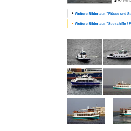
27
1280x

Weitere Bilder aus "Flüsse und Se
Weitere Bilder aus "Seeschiffe / F