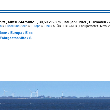
, Mmsi 244750821 , 30,50 x 6,3 m , Baujahr 1969 , Cuxhaven - Al
en
»
Flüsse und Seen
»
Europa
»
Elbe
»
STÖRTEBECKER , Fahrgastschiff , Mmsi 
een / Europa / Elbe
 Fahrgastschiffe / S