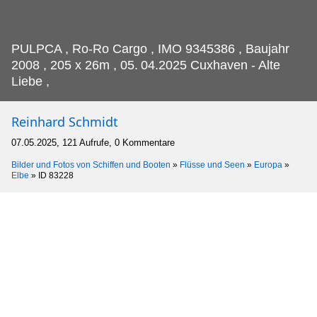
PULPCA , Ro-Ro Cargo , IMO 9345386 , Baujahr
2008 , 205 x 26m , 05.
04.2025 Cuxhaven - Alte
Liebe ,
Reinhard Schmidt
07.05.2025, 121 Aufrufe, 0 Kommentare
Bilder und Fotos von Schiffen und Booten
»
Flüsse und Seen
»
Europa
»
Elbe
»
ID 83228