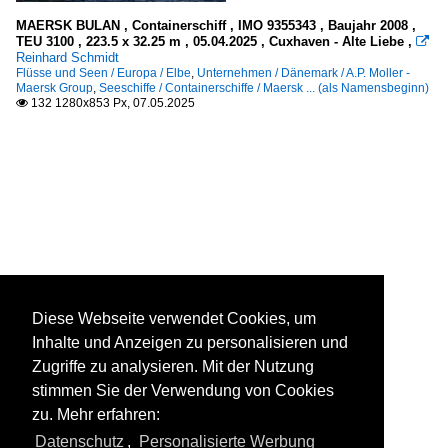
MAERSK BULAN , Containerschiff , IMO 9355343 , Baujahr 2008 ,
TEU 3100 , 223.5 x 32.25 m , 05.04.2025 , Cuxhaven - Alte Liebe ,

Reinhard Schmidt
Flüsse und Seen / Europa / Elbe
,
Unternehmen / Dänemark / A.P. Moller -
Maersk Group
,
Seeschiffe / Containerschiffe / Maersk ... (als Namensbeginn)
132 1280x853 Px, 07.05.2025

Diese Webseite verwendet Cookies, um
Inhalte und Anzeigen zu personalisieren und
Zugriffe zu analysieren. Mit der Nutzung
stimmen Sie der Verwendung von Cookies
zu. Mehr erfahren:
Datenschutz
,
Personalisierte Werbung