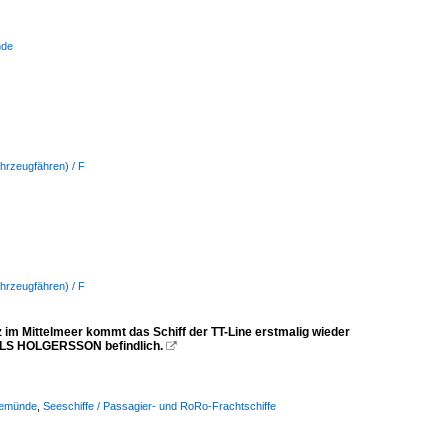
nde
hrzeugfähren) / F
hrzeugfähren) / F
m Mittelmeer kommt das Schiff der TT-Line erstmalig wieder
 NILS HOLGERSSON befindlich.

vemünde
,
Seeschiffe / Passagier- und RoRo-Frachtschiffe