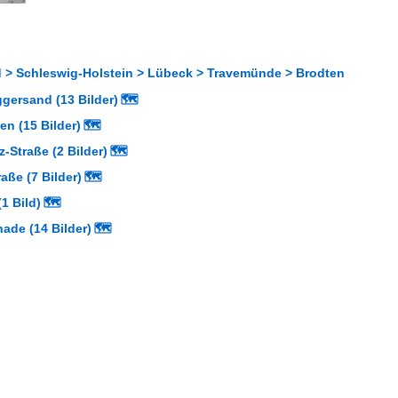
 > Schleswig-Holstein > Lübeck > Travemünde > Brodten
gersand (13 Bilder)
🗺
en (15 Bilder)
🗺
-Straße (2 Bilder)
🗺
aße (7 Bilder)
🗺
(1 Bild)
🗺
ade (14 Bilder)
🗺