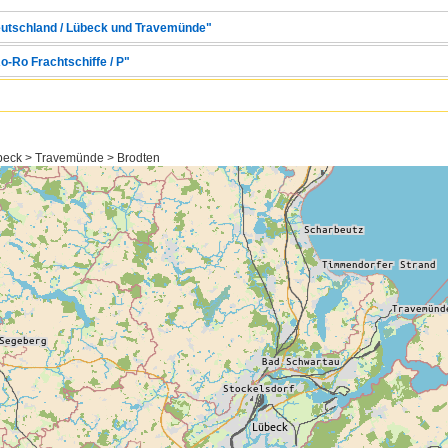
Deutschland / Lübeck und Travemünde"
Ro-Ro Frachtschiffe / P"
übeck > Travemünde > Brodten