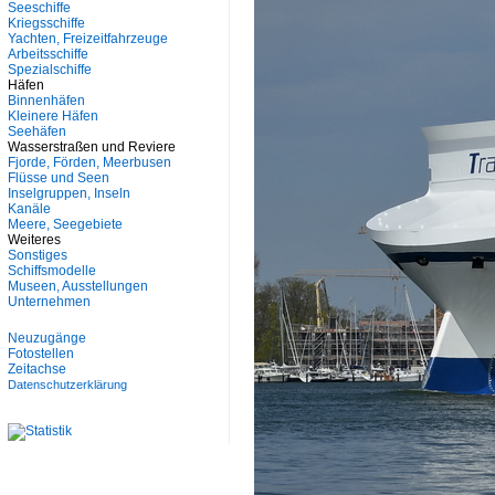
Seeschiffe
Kriegsschiffe
Yachten, Freizeitfahrzeuge
Arbeitsschiffe
Spezialschiffe
Häfen
Binnenhäfen
Kleinere Häfen
Seehäfen
Wasserstraßen und Reviere
Fjorde, Förden, Meerbusen
Flüsse und Seen
Inselgruppen, Inseln
Kanäle
Meere, Seegebiete
Weiteres
Sonstiges
Schiffsmodelle
Museen, Ausstellungen
Unternehmen
Neuzugänge
Fotostellen
Zeitachse
Datenschutzerklärung