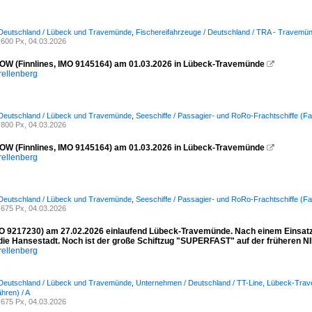
 Deutschland / Lübeck und Travemünde
,
Fischereifahrzeuge / Deutschland / TRA - Travemü
600 Px, 04.03.2026
W (Finnlines, IMO 9145164) am 01.03.2026 in Lübeck-Travemünde

rellenberg
 Deutschland / Lübeck und Travemünde
,
Seeschiffe / Passagier- und RoRo-Frachtschiffe (Fa
800 Px, 04.03.2026
W (Finnlines, IMO 9145164) am 01.03.2026 in Lübeck-Travemünde

rellenberg
 Deutschland / Lübeck und Travemünde
,
Seeschiffe / Passagier- und RoRo-Frachtschiffe (Fa
675 Px, 04.03.2026
 9217230) am 27.02.2026 einlaufend Lübeck-Travemünde. Nach einem Einsatz i
 die Hansestadt. Noch ist der große Schiftzug "SUPERFAST" auf der früheren
rellenberg
 Deutschland / Lübeck und Travemünde
,
Unternehmen / Deutschland / TT-Line, Lübeck-Tra
hren) / A
675 Px, 04.03.2026