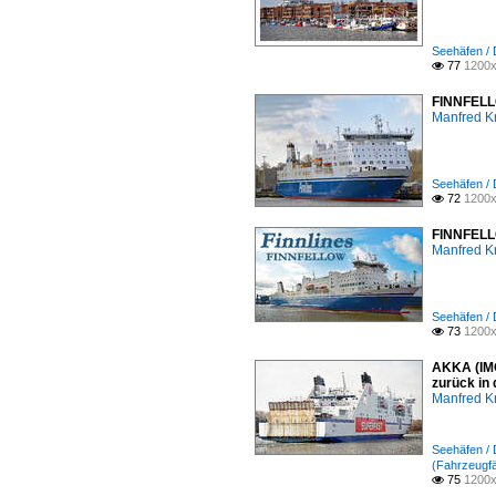
Seehäfen /
77
1200x

FINNFELLO
Manfred K
Seehäfen /
72
1200x

FINNFELLO
Manfred K
Seehäfen /
73
1200x

AKKA (IMO
zurück in
Manfred K
Seehäfen /
(Fahrzeugfä
75
1200x
