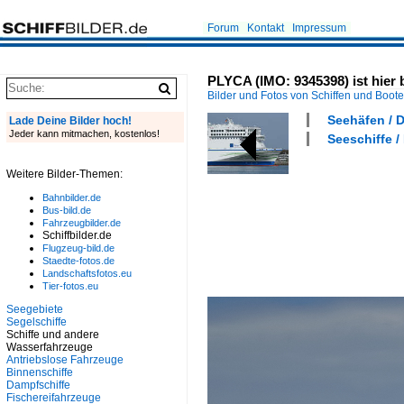
Forum
Kontakt
Impressum
PLYCA (IMO: 9345398) ist hier 
Bilder und Fotos von Schiffen und Boot
Seehäfen / 
Lade Deine Bilder hoch!
Jeder kann mitmachen, kostenlos!
Seeschiffe /
Weitere Bilder-Themen:
Bahnbilder.de
Bus-bild.de
Fahrzeugbilder.de
Schiffbilder.de
Flugzeug-bild.de
Staedte-fotos.de
Landschaftsfotos.eu
Tier-fotos.eu
Seegebiete
Segelschiffe
Schiffe und andere
Wasserfahrzeuge
Antriebslose Fahrzeuge
Binnenschiffe
Dampfschiffe
Fischereifahrzeuge