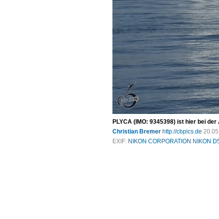
PLYCA (IMO: 9345398) ist hier bei der
Christian Bremer
http://cbpics.de
20.05
EXIF:
NIKON CORPORATION NIKON D