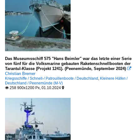
F
3-Master
D
Spezialschiffe
Das Museumsschiff 575 "Hans Beimler" war das letzte einer Serie
Hausboote, Gastro- und Theaterschiffe
von fünf für die Volksmarine gebauten Raketenschnellbooten der
Tarantul-Klasse (Projekt 1241). (Peenemünde, September 2024)

A - K
Christian Bremer
Kriegsschiffe / Schnell-/ Patrouillenboote / Deutschland
,
Kleinere Häfen /
Deutschland / Peenemünde (M-V)
Schlepper / tugs
258 900x1200 Px, 01.10.2024


R
sonstige Behördenfahrzeuge
M - Z
Yachten, Freizeitfahrzeuge