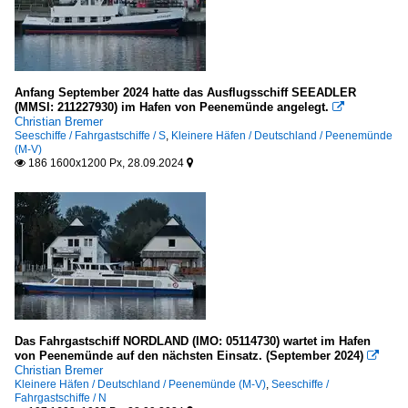
Anfang September 2024 hatte das Ausflugsschiff SEEADLER
(MMSI: 211227930) im Hafen von Peenemünde angelegt.

Christian Bremer
Seeschiffe / Fahrgastschiffe / S
,
Kleinere Häfen / Deutschland / Peenemünde
(M-V)
186 1600x1200 Px, 28.09.2024


Das Fahrgastschiff NORDLAND (IMO: 05114730) wartet im Hafen
von Peenemünde auf den nächsten Einsatz. (September 2024)

Christian Bremer
Kleinere Häfen / Deutschland / Peenemünde (M-V)
,
Seeschiffe /
Fahrgastschiffe / N