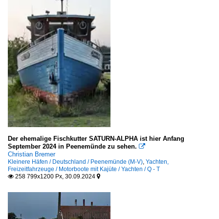
Der ehemalige Fischkutter SATURN-ALPHA ist hier Anfang
September 2024 in Peenemünde zu sehen.

Christian Bremer
Kleinere Häfen / Deutschland / Peenemünde (M-V)
,
Yachten,
Freizeitfahrzeuge / Motorboote mit Kajüte / Yachten / Q - T
258 799x1200 Px, 30.09.2024

