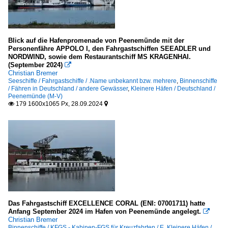
Blick auf die Hafenpromenade von Peenemünde mit der
Personenfähre APPOLO I, den Fahrgastschiffen SEEADLER und
NORDWIND, sowie dem Restaurantschiff MS KRAGENHAI.
(September 2024)

Christian Bremer
Seeschiffe / Fahrgastschiffe / .Name unbekannt bzw. mehrere
,
Binnenschiffe
/ Fähren in Deutschland / andere Gewässer
,
Kleinere Häfen / Deutschland /
Peenemünde (M-V)
179 1600x1065 Px, 28.09.2024


Das Fahrgastschiff EXCELLENCE CORAL (ENI: 07001711) hatte
Anfang September 2024 im Hafen von Peenemünde angelegt.

Christian Bremer
Binnenschiffe / KFGS - Kabinen-FGS für Kreuzfahrten / E
,
Kleinere Häfen /