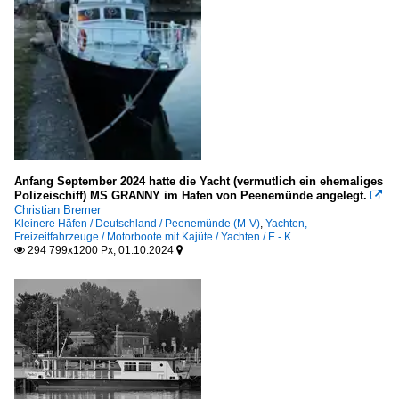
Motorboote mit Kajüte / Yachten
A - D
E - K
Q - T
Anfang September 2024 hatte die Yacht (vermutlich ein ehemaliges
Polizeischiff) MS GRANNY im Hafen von Peenemünde angelegt.

Christian Bremer
Kleinere Häfen / Deutschland / Peenemünde (M-V)
,
Yachten,
Freizeitfahrzeuge / Motorboote mit Kajüte / Yachten / E - K
294 799x1200 Px, 01.10.2024

