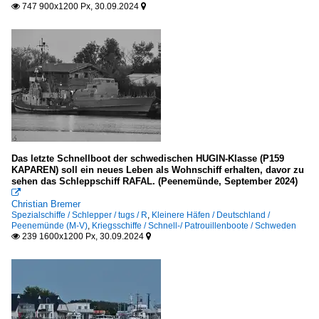
747 900x1200 Px, 30.09.2024


Das letzte Schnellboot der schwedischen HUGIN-Klasse (P159
KAPAREN) soll ein neues Leben als Wohnschiff erhalten, davor zu
sehen das Schleppschiff RAFAL. (Peenemünde, September 2024)

Christian Bremer
Spezialschiffe / Schlepper / tugs / R
,
Kleinere Häfen / Deutschland /
Peenemünde (M-V)
,
Kriegsschiffe / Schnell-/ Patrouillenboote / Schweden
239 1600x1200 Px, 30.09.2024

