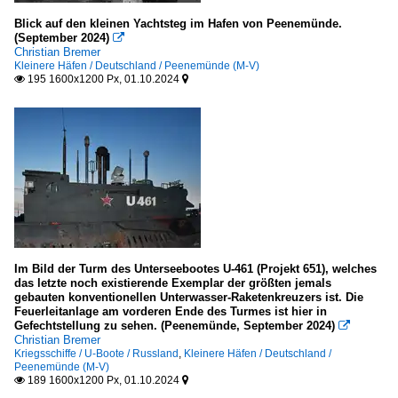
2019
Fischereifahrzeuge
Blick auf den kleinen Yachtsteg im Hafen von Peenemünde.
(September 2024)

2020
Christian Bremer
Deutschland
Kleinere Häfen / Deutschland / Peenemünde (M-V)
2024
195 1600x1200 Px, 01.10.2024


.Kennzeichen unbekannt
Kriegsschiffe
Fregatten, Korvetten
Deutschland
Schnell-/ Patrouillenboote
Im Bild der Turm des Unterseebootes U-461 (Projekt 651), welches
Deutschland
das letzte noch existierende Exemplar der größten jemals
gebauten konventionellen Unterwasser-Raketenkreuzers ist. Die
Schweden
Feuerleitanlage am vorderen Ende des Turmes ist hier in
Gefechtstellung zu sehen. (Peenemünde, September 2024)

U-Boote
Christian Bremer
Kriegsschiffe / U-Boote / Russland
,
Kleinere Häfen / Deutschland /
Peenemünde (M-V)
Russland
189 1600x1200 Px, 01.10.2024

