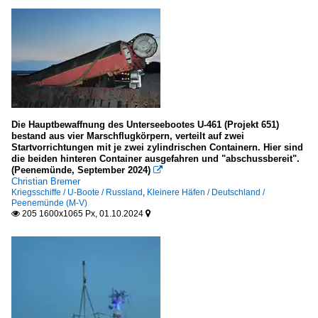
Museen, Ausstellungen
Deutschland
Historisch-Technisches Museum Peenemünde
Seeschiffe
Die Hauptbewaffnung des Unterseebootes U-461 (Projekt 651)
Fahrgastschiffe
bestand aus vier Marschflugkörpern, verteilt auf zwei
Startvorrichtungen mit je zwei zylindrischen Containern. Hier sind
die beiden hinteren Container ausgefahren und "abschussbereit".
.Name unbekannt bzw. mehrere
(Peenemünde, September 2024)

K
Christian Bremer
Kriegsschiffe / U-Boote / Russland
,
Kleinere Häfen / Deutschland /
N
Peenemünde (M-V)
205 1600x1065 Px, 01.10.2024


P - Q
S
Segelschiffe
2-Master