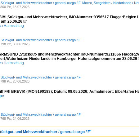
/ Stückgut- und Mehrzweckfrachter / general cargo / F
,
Meere, Seegebiete / Niederlande / N
800 Px, 18.07.2026
SIM ,Stückgut- und Mehrzweckfrachter, IMO-Nummer:9356517 Flagge:Belgien L
 am 25.06.26

co Halmschlag
/ Stückgut- und Mehrzweckfrachter / general cargo / F
798 Px, 30.06.2026
ARMSUND ,Stückgut- und Mehrzweckfrachter, IMO-Nummer:9211066 Flagge:Zyp
rf,Waterhuizen Niederlande im Hamburger Hafen aufgenommen am 23.06.26
co Halmschlag
/ Stückgut- und Mehrzweckfrachter / general cargo / F
798 Px, 28.06.2026
iff FRI BREVIK (IMO 9190183); Datum: 08.05.2026; Aufnahmeort: Elbe/Hafen H
mpe
/ Stückgut- und Mehrzweckfrachter / general cargo / F
768 Px, 24.06.2026
Stückgut- und Mehrzweckfrachter / general cargo / F"