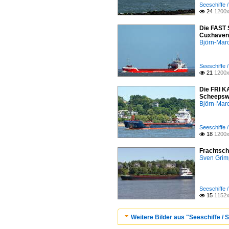
Seeschiffe 
24
1200x

Die FAST 
Cuxhaven
Björn-Mar
Seeschiffe 
21
1200x

Die FRI K
Scheepswe
Björn-Mar
Seeschiffe 
18
1200x

Frachtsch
Sven Gri
Seeschiffe 
15
1152x

Weitere Bilder aus "Seeschiffe / 