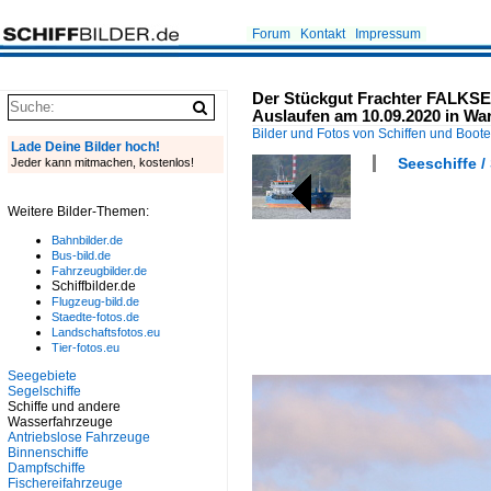
Forum
Kontakt
Impressum
Der Stückgut Frachter FALKSE
Auslaufen am 10.09.2020 in W
Bilder und Fotos von Schiffen und Boot
Lade Deine Bilder hoch!
Seeschiffe /
Jeder kann mitmachen, kostenlos!
Weitere Bilder-Themen:
Bahnbilder.de
Bus-bild.de
Fahrzeugbilder.de
Schiffbilder.de
Flugzeug-bild.de
Staedte-fotos.de
Landschaftsfotos.eu
Tier-fotos.eu
Seegebiete
Segelschiffe
Schiffe und andere
Wasserfahrzeuge
Antriebslose Fahrzeuge
Binnenschiffe
Dampfschiffe
Fischereifahrzeuge