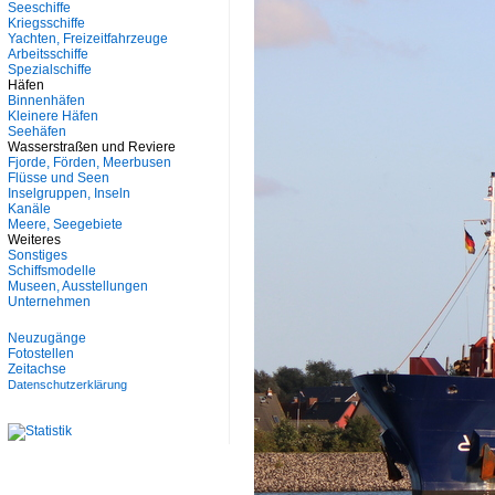
Seeschiffe
Kriegsschiffe
Yachten, Freizeitfahrzeuge
Arbeitsschiffe
Spezialschiffe
Häfen
Binnenhäfen
Kleinere Häfen
Seehäfen
Wasserstraßen und Reviere
Fjorde, Förden, Meerbusen
Flüsse und Seen
Inselgruppen, Inseln
Kanäle
Meere, Seegebiete
Weiteres
Sonstiges
Schiffsmodelle
Museen, Ausstellungen
Unternehmen
Neuzugänge
Fotostellen
Zeitachse
Datenschutzerklärung