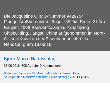
Die Jacqueline C IMO-Nummer:9429754
Flagge:Großbritannien Länge:138.
0m Breite:21.0m
Baujahr:2009 Bauwerft:Jiangsu Yangzijiang
Shipbuilding,Jiangsu China aufgenommen im Nord-
Ostsee-Kanal an der Eisenbahnhochbrücke
Rendsburg am 18.06.16
Björn-Marco Halmschlag
28.06.2016, 308 Aufrufe, 0 Kommentare
Bilder und Fotos von Schiffen und Booten
»
Seeschiffe
»
Stückgut- und Mehrzweckfrachter / general cargo
»
J
»
ID 46392