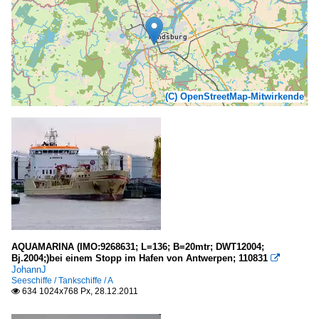
(C) OpenStreetMap-Mitwirkende
AQUAMARINA (IMO:9268631; L=136; B=20mtr; DWT12004;
Bj.2004;)bei einem Stopp im Hafen von Antwerpen; 110831

JohannJ
Seeschiffe / Tankschiffe / A
634 1024x768 Px, 28.12.2011
