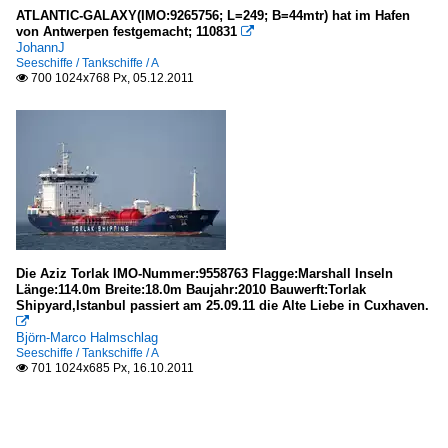
ATLANTIC-GALAXY(IMO:9265756; L=249; B=44mtr) hat im Hafen
von Antwerpen festgemacht; 110831

JohannJ
Seeschiffe / Tankschiffe / A
700 1024x768 Px, 05.12.2011

Die Aziz Torlak IMO-Nummer:9558763 Flagge:Marshall Inseln
Länge:114.0m Breite:18.0m Baujahr:2010 Bauwerft:Torlak
Shipyard,Istanbul passiert am 25.09.11 die Alte Liebe in Cuxhaven.

Björn-Marco Halmschlag
Seeschiffe / Tankschiffe / A
701 1024x685 Px, 16.10.2011
