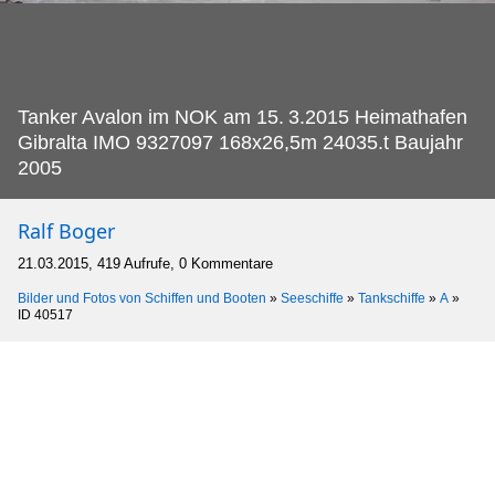
Tanker Avalon im NOK am 15.
3.2015 Heimathafen
Gibralta IMO 9327097 168x26,5m 24035.t Baujahr
2005
Ralf Boger
21.03.2015, 419 Aufrufe, 0 Kommentare
Bilder und Fotos von Schiffen und Booten
»
Seeschiffe
»
Tankschiffe
»
A
»
ID 40517