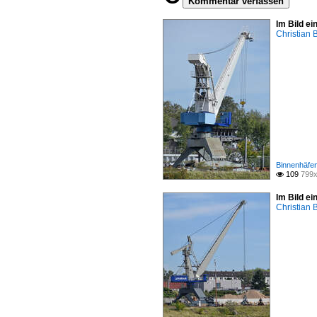
Kommentar verfassen
Im Bild e
Christian 
Binnenhäfen
109
799x

Im Bild e
Christian 