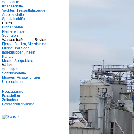
Seeschiffe
Kriegsschiffe
Yachten, Freizeitfahrzeuge
Arbeitsschiffe
Spezialschiffe
Häfen
Binnenhäfen
Kleinere Häfen
Seehäfen
Wasserstraßen und Reviere
Fjorde, Förden, Meerbusen
Flüsse und Seen
Inselgruppen, Inseln
Kanäle
Meere, Seegebiete
Weiteres
Sonstiges
Schiffsmodelle
Museen, Ausstellungen
Unternehmen
Neuzugänge
Fotostellen
Zeitachse
Datenschutzerklärung