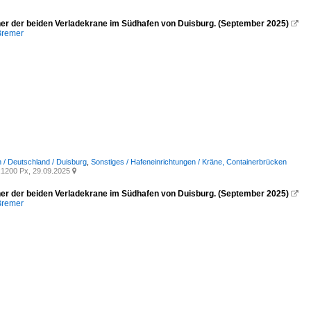
iner der beiden Verladekrane im Südhafen von Duisburg. (September 2025)

Bremer
 / Deutschland / Duisburg
,
Sonstiges / Hafeneinrichtungen / Kräne, Containerbrücken
1200 Px, 29.09.2025

iner der beiden Verladekrane im Südhafen von Duisburg. (September 2025)

Bremer