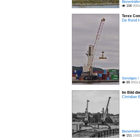
Binnenhäfen
106
900x

Terex Con
De Rond H
Sonstiges /
95
800x1

Im Bild d
Christian 
Binnenhäfen
151
1600
