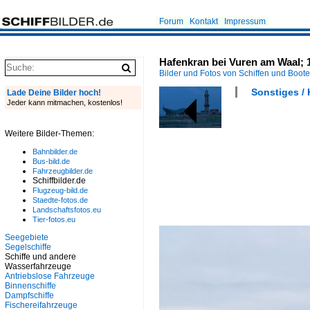
Forum
Kontakt
Impressum
Hafenkran bei Vuren am Waal; 
Bilder und Fotos von Schiffen und Boot
Sonstiges /
Lade Deine Bilder hoch!
Jeder kann mitmachen, kostenlos!
Weitere Bilder-Themen:
Bahnbilder.de
Bus-bild.de
Fahrzeugbilder.de
Schiffbilder.de
Flugzeug-bild.de
Staedte-fotos.de
Landschaftsfotos.eu
Tier-fotos.eu
Seegebiete
Segelschiffe
Schiffe und andere
Wasserfahrzeuge
Antriebslose Fahrzeuge
Binnenschiffe
Dampfschiffe
Fischereifahrzeuge