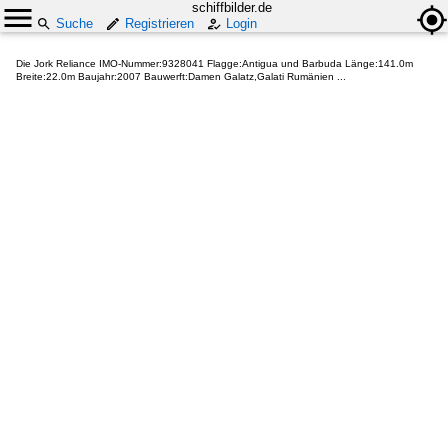
schiffbilder.de
Suche
Registrieren
Login
Die Jork Reliance IMO-Nummer:9328041 Flagge:Antigua und Barbuda Länge:141.0m
Breite:22.0m Baujahr:2007 Bauwerft:Damen Galatz,Galati Rumänien ...