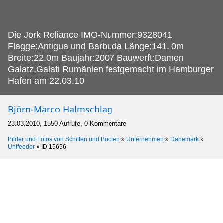
Die Jork Reliance IMO-Nummer:9328041
Flagge:Antigua und Barbuda Länge:141.
0m
Breite:22.0m Baujahr:2007 Bauwerft:Damen
Galatz,Galati Rumänien festgemacht im Hamburger
Hafen am 22.03.10
Björn-Marco Halmschlag
23.03.2010, 1550 Aufrufe, 0 Kommentare
Bilder und Fotos von Schiffen und Booten
»
Unternehmen
»
Dänemark
»
Unifeeder
»
ID 15656