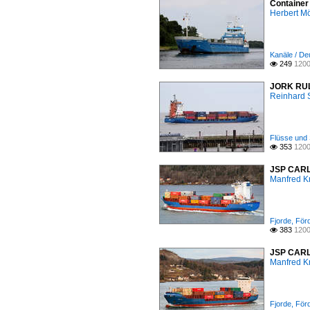
Container
Herbert Mö
Kanäle / De
249
1200

JORK RULE
Reinhard 
Flüsse und 
353
1200

JSP CARLA
Manfred K
Fjorde, För
383
1200

JSP CARLA
Manfred K
Fjorde, För