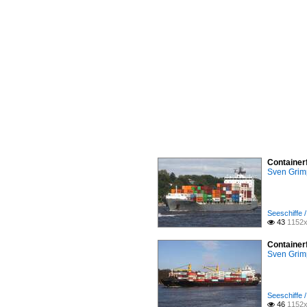
Container
Sven Gri
Seeschiffe /
43
1152x

Container
Sven Gri
Seeschiffe /
46
1152x
