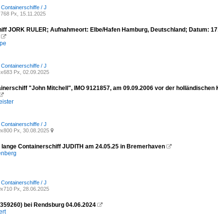
 Containerschiffe / J
768 Px, 15.11.2025
iff JORK RULER; Aufnahmeort: Elbe/Hafen Hamburg, Deutschland; Datum: 17.06.

mpe
 Containerschiffe / J
x683 Px, 02.09.2025
nerschiff "John Mitchell", IMO 9121857, am 09.09.2006 vor der holländischen K

ister
 Containerschiffe / J
x800 Px, 30.08.2025

lange Containerschiff JUDITH am 24.05.25 in Bremerhaven

enberg
 Containerschiffe / J
x710 Px, 28.06.2025
359260) bei Rendsburg 04.06.2024

ert