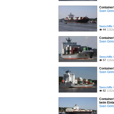
Container
Sven Gri
Seeschiffe /
44
1152x

Container
Sven Gri
Seeschiffe /
57
1152x

Container
Sven Gri
Seeschiffe /
82
1152x

Container
beim Einl
Sven Gri