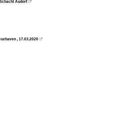
 Schacht Audorf

Cuxhaven , 17.03.2020
