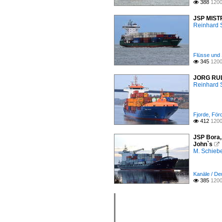
388
1200

JSP MISTR
Reinhard 
Flüsse und 
345
1200

JORG RULE
Reinhard 
Fjorde, För
412
1200

JSP Bora,
John`s

M. Schieb
Kanäle / De
385
1200
