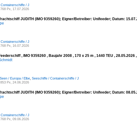
 Containerschiffe / J
768 Px, 17.07.2026
frachtschiff JUDITH (IMO 9359260); Eigner/Betreiber: Unifeeder; Datum: 15.0
mpe
 Containerschiffe / J
768 Px, 16.07.2026
eederschiff , IMO 9359260 , Baujahr 2008 , 170 x 25 m , 1440 TEU , 28.05.2026 
Schmidt
Seen / Europa / Elbe
,
Seeschiffe / Containerschiffe / J
853 Px, 24.06.2026
frachtschiff JUDITH (IMO 9359260); Eigner/Betreiber: Unifeeder; Datum: 08.0
mpe
 Containerschiffe / J
768 Px, 09.06.2026