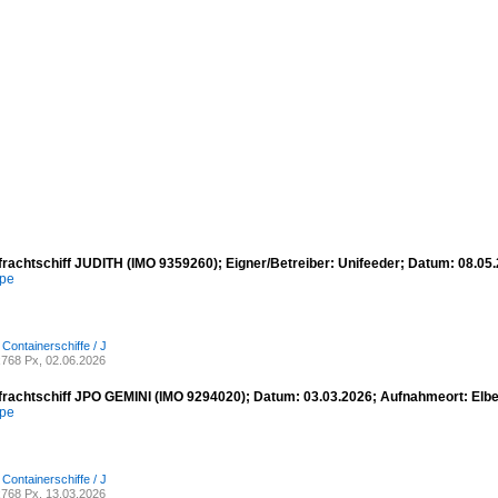
frachtschiff JUDITH (IMO 9359260); Eigner/Betreiber: Unifeeder; Datum: 08.0
mpe
 Containerschiffe / J
768 Px, 02.06.2026
frachtschiff JPO GEMINI (IMO 9294020); Datum: 03.03.2026; Aufnahmeort: Elb
mpe
 Containerschiffe / J
768 Px, 13.03.2026