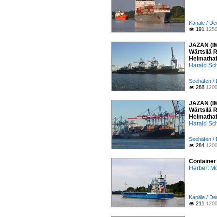
Kanäle / De
191
1250

JAZAN (IMO
Wärtsilä R
Heimathaf
Harald Sc
Seehäfen /
288
1200

JAZAN (IMO
Wärtsilä R
Heimathaf
Harald Sc
Seehäfen /
284
1200

Container
Herbert Mö
Kanäle / De
211
1200
