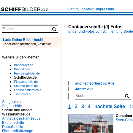
Forum
Kontakt
Impressum
Containerschiffe (J) Fotos
Bilder und Fotos von Schiffen und Boot
Lade Deine Bilder hoch!
Jeder kann mitmachen, kostenlos!
Weitere Bilder-Themen:
Bahnbilder.de
Bus-bild.de
Fahrzeugbilder.de
Schiffbilder.de
Flugzeug-bild.de
auch einsortiert in: Alle
Staedte-fotos.de
×
Jahre: Alle
Landschaftsfotos.eu
Alle Kategorien
×
Tier-fotos.eu
Fjorde, Förden, Meerbusen
Alle Jahre
Seegebiete
Flüsse und Seen
2000
Segelschiffe
1
2
3
4
nächste Seite
>
Kanäle
2010
Schiffe und andere
Seehäfen
2020
Wasserfahrzeuge
Container
Seeschiffe
Antriebslose Fahrzeuge
Sven Gri
Sonstiges
Binnenschiffe
Unternehmen
Dampfschiffe
Fischereifahrzeuge