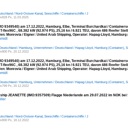
utschland / Nord-Ostsee-Kanal
,
Seeschiffe / Containerschiffe / J
x828 Px, 11.03.2025
 9349540) am 17.12.2022, Hamburg, Elbe, Terminal Burchardkai / Containerschif
T-flex96C , 68.382 kW (92.974 PS), 25,16 kn / 6.921 TEU, davon 486 Reefer Stellp
en: Monrovia / Eigner: United Arab Shipping, Operator: Hapag-Lloyd, Hamburg 
hmidt
 Deutschland / Hamburg
,
Unternehmen / Deutschland / Hapag-Lloyd, Hamburg (Container)
,
S
x800 Px, 20.12.2022
 9349540) am 17.12.2022, Hamburg, Elbe, Terminal Burchardkai / Containerschif
T-flex96C , 68.382 kW (92.974 PS), 25,16 kn / 6.921 TEU, davon 486 Reefer Stellp
en: Monrovia / Eigner: United Arab Shipping, Operator: Hapag-Lloyd, Hamburg 
hmidt
 Deutschland / Hamburg
,
Unternehmen / Deutschland / Hapag-Lloyd, Hamburg (Container)
,
S
x799 Px, 20.12.2022
 ship JEANETTE (IMO:9357509) Flagge Niederlande am 29.07.2022 im NOK bei
ller
utschland / Nord-Ostsee-Kanal
,
Seeschiffe / Containerschiffe / J
x800 Px, 18.12.2022