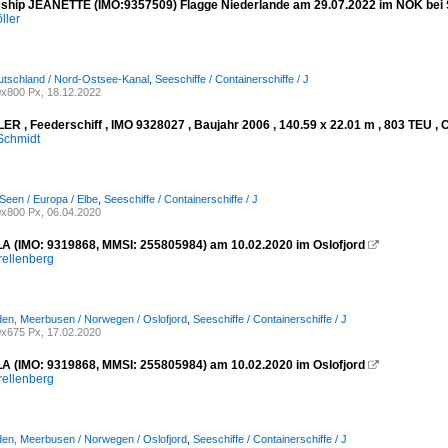
 ship JEANETTE (IMO:9357509) Flagge Niederlande am 29.07.2022 im NOK bei
ller
utschland / Nord-Ostsee-Kanal
,
Seeschiffe / Containerschiffe / J
x800 Px, 18.12.2022
R , Feederschiff , IMO 9328027 , Baujahr 2006 , 140.59 x 22.01 m , 803 TEU , 
Schmidt
Seen / Europa / Elbe
,
Seeschiffe / Containerschiffe / J
x800 Px, 06.04.2020
 (IMO: 9319868, MMSI: 255805984) am 10.02.2020 im Oslofjord

rellenberg
den, Meerbusen / Norwegen / Oslofjord
,
Seeschiffe / Containerschiffe / J
x675 Px, 17.02.2020
 (IMO: 9319868, MMSI: 255805984) am 10.02.2020 im Oslofjord

rellenberg
den, Meerbusen / Norwegen / Oslofjord
,
Seeschiffe / Containerschiffe / J