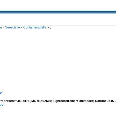
en
»
Seeschiffe
»
Containerschiffe
»
J
>
frachtschiff JUDITH (IMO 9359260); Eigner/Betreiber: Unifeeder; Datum: 05.0
mpe