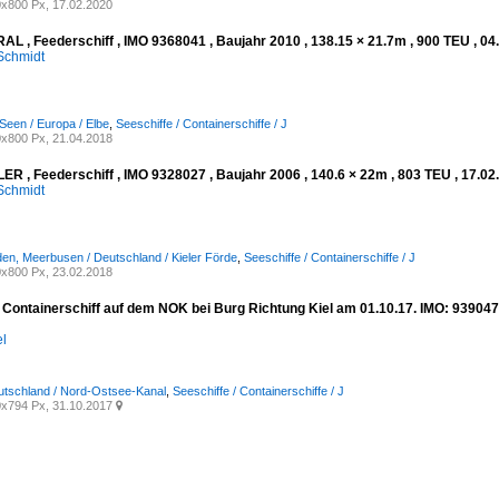
x800 Px, 17.02.2020
AL , Feederschiff , IMO 9368041 , Baujahr 2010 , 138.15 × 21.7m , 900 TEU , 0
Schmidt
Seen / Europa / Elbe
,
Seeschiffe / Containerschiffe / J
x800 Px, 21.04.2018
R , Feederschiff , IMO 9328027 , Baujahr 2006 , 140.6 × 22m , 803 TEU , 17.0
Schmidt
den, Meerbusen / Deutschland / Kieler Förde
,
Seeschiffe / Containerschiffe / J
x800 Px, 23.02.2018
 Containerschiff auf dem NOK bei Burg Richtung Kiel am 01.10.17. IMO: 939047
el
utschland / Nord-Ostsee-Kanal
,
Seeschiffe / Containerschiffe / J
x794 Px, 31.10.2017
