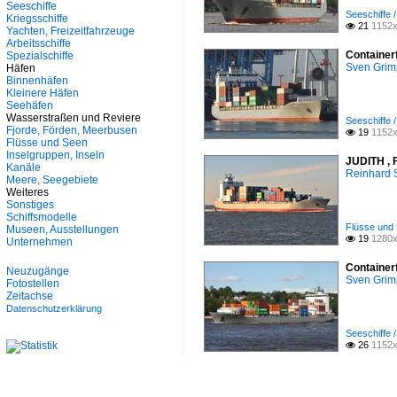
Seeschiffe
Seeschiffe /
Kriegsschiffe
21
1152x

Yachten, Freizeitfahrzeuge
Arbeitsschiffe
Container
Spezialschiffe
Sven Gri
Häfen
Binnenhäfen
Kleinere Häfen
Seehäfen
Wasserstraßen und Reviere
Seeschiffe /
Fjorde, Förden, Meerbusen
19
1152x

Flüsse und Seen
Inselgruppen, Inseln
JUDITH , F
Kanäle
Reinhard 
Meere, Seegebiete
Weiteres
Sonstiges
Schiffsmodelle
Flüsse und 
Museen, Ausstellungen
19
1280x

Unternehmen
Container
Neuzugänge
Sven Gri
Fotostellen
Zeitachse
Datenschutzerklärung
Seeschiffe /
26
1152x
