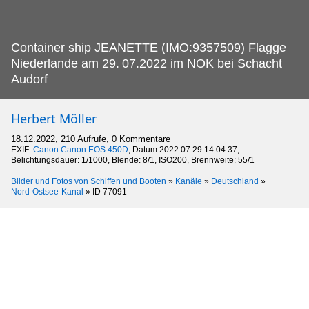
Container ship JEANETTE (IMO:9357509) Flagge
Niederlande am 29.
07.2022 im NOK bei Schacht
Audorf
Herbert Möller
18.12.2022, 210 Aufrufe, 0 Kommentare
EXIF:
Canon Canon EOS 450D
, Datum 2022:07:29 14:04:37,
Belichtungsdauer: 1/1000, Blende: 8/1, ISO200, Brennweite: 55/1
Bilder und Fotos von Schiffen und Booten
»
Kanäle
»
Deutschland
»
Nord-Ostsee-Kanal
»
ID 77091