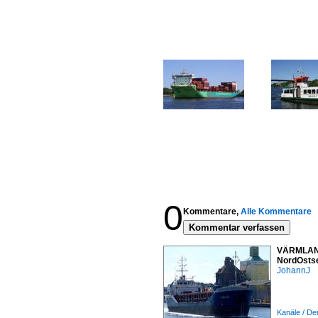
0
Kommentare,
Alle Kommentare
Kommentar verfassen
VÄRMLAND 
NordOstse
JohannJ
Kanäle / De