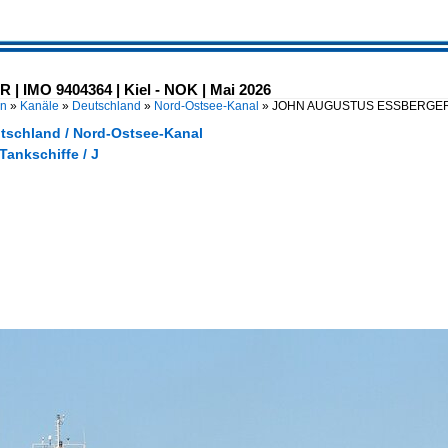
MO 9404364 | Kiel - NOK | Mai 2026
en
»
Kanäle
»
Deutschland
»
Nord-Ostsee-Kanal
»
JOHN AUGUSTUS ESSBERGER | 
utschland / Nord-Ostsee-Kanal
 Tankschiffe / J