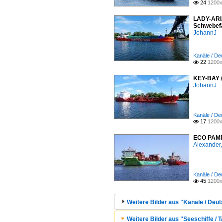
24
1200x

LADY-ARIA
Schwebefä
JohannJ
Kanäle / De
22
1200x

KEY-BAY (
JohannJ
Kanäle / De
17
1200x

ECO PAMPE
Alexander,
Kanäle / De
45
1200x

Weitere Bilder aus "Kanäle / Deu
Weitere Bilder aus "Seeschiffe / T