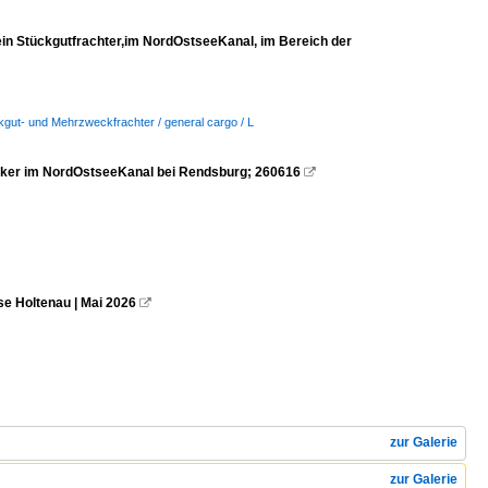
 Stückgutfrachter,im NordOstseeKanal, im Bereich der
ckgut- und Mehrzweckfrachter / general cargo / L
nker im NordOstseeKanal bei Rendsburg; 260616

e Holtenau | Mai 2026

zur Galerie
zur Galerie