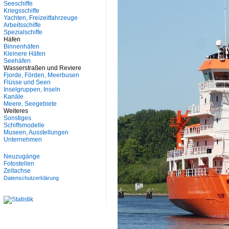
Seeschiffe
Kriegsschiffe
Yachten, Freizeitfahrzeuge
Arbeitsschiffe
Spezialschiffe
Häfen
Binnenhäfen
Kleinere Häfen
Seehäfen
Wasserstraßen und Reviere
Fjorde, Förden, Meerbusen
Flüsse und Seen
Inselgruppen, Inseln
Kanäle
Meere, Seegebiete
Weiteres
Sonstiges
Schiffsmodelle
Museen, Ausstellungen
Unternehmen
Neuzugänge
Fotostellen
Zeitachse
Datenschutzerklärung