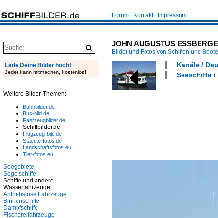
Forum
Kontakt
Impressum
JOHN AUGUSTUS ESSBERGER | I
Bilder und Fotos von Schiffen und Boot
Kanäle / De
Lade Deine Bilder hoch!
Jeder kann mitmachen, kostenlos!
Seeschiffe /
Weitere Bilder-Themen:
Bahnbilder.de
Bus-bild.de
Fahrzeugbilder.de
Schiffbilder.de
Flugzeug-bild.de
Staedte-fotos.de
Landschaftsfotos.eu
Tier-fotos.eu
Seegebiete
Segelschiffe
Schiffe und andere
Wasserfahrzeuge
Antriebslose Fahrzeuge
Binnenschiffe
Dampfschiffe
Fischereifahrzeuge