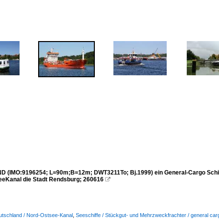
(IMO:9196254; L=90m;B=12m; DWT3211To; Bj.1999) ein General-Cargo Schiff,
eKanal die Stadt Rendsburg; 260616

utschland / Nord-Ostsee-Kanal
,
Seeschiffe / Stückgut- und Mehrzweckfrachter / general car