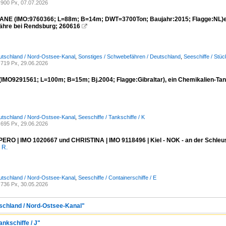
900 Px, 07.07.2026
NE (IMO:9760366; L=88m; B=14m; DWT=3700Ton; Baujahr:2015; Flagge:NL)ein
hre bei Rendsburg; 260616

utschland / Nord-Ostsee-Kanal
,
Sonstiges / Schwebefähren / Deutschland
,
Seeschiffe / Stü
719 Px, 29.06.2026
IMO9291561; L=100m; B=15m; Bj.2004; Flagge:Gibraltar), ein Chemikalien-Ta
utschland / Nord-Ostsee-Kanal
,
Seeschiffe / Tankschiffe / K
695 Px, 29.06.2026
RO | IMO 1020667 und CHRISTINA | IMO 9118496 | Kiel - NOK - an der Schleus
 R.
utschland / Nord-Ostsee-Kanal
,
Seeschiffe / Containerschiffe / E
736 Px, 30.05.2026
tschland / Nord-Ostsee-Kanal"
ankschiffe / J"