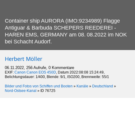
Container ship AURORA (IMO:9234989) Flagge
Antiguar & Barbuda SCHEPERS REEDEREI -
HAREN EMS, GERMANY am 08.
08.2022 im NOK
bei Schacht Audorf.
Herbert Möller
06.11.2022, 256 Aufrufe, 0 Kommentare
EXIF:
Canon Canon EOS 450D
, Datum 2022:08:08 15:24:49,
Belichtungsdauer: 1/400, Blende: 9/1, ISO200, Brennweite: 55/1
Bilder und Fotos von Schiffen und Booten
»
Kanäle
»
Deutschland
»
Nord-Ostsee-Kanal
»
ID 76725