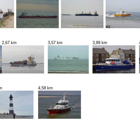
2,67 km
3,57 km
3,89 km
km
4,58 km