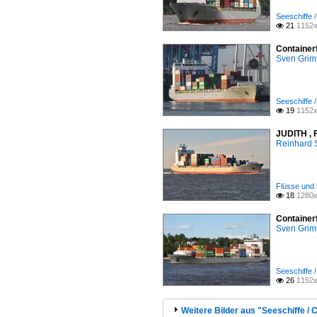
Seeschiffe /
21
1152x

Container
Sven Gri
Seeschiffe /
19
1152x

JUDITH , F
Reinhard 
Flüsse und 
18
1280x

Container
Sven Gri
Seeschiffe /
26
1152x

Weitere Bilder aus "Seeschiffe / C