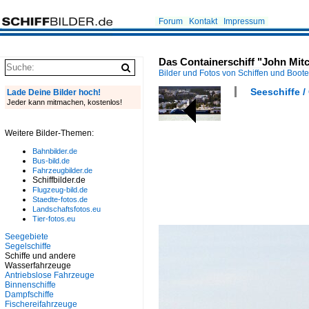
Forum
Kontakt
Impressum
Das Containerschiff "John Mitc
Bilder und Fotos von Schiffen und Boot
Seeschiffe /
Lade Deine Bilder hoch!
Jeder kann mitmachen, kostenlos!
Weitere Bilder-Themen:
Bahnbilder.de
Bus-bild.de
Fahrzeugbilder.de
Schiffbilder.de
Flugzeug-bild.de
Staedte-fotos.de
Landschaftsfotos.eu
Tier-fotos.eu
Seegebiete
Segelschiffe
Schiffe und andere
Wasserfahrzeuge
Antriebslose Fahrzeuge
Binnenschiffe
Dampfschiffe
Fischereifahrzeuge