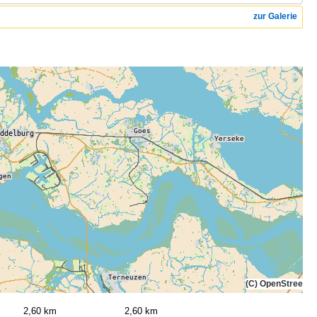
zur Galerie
(C) OpenStreetMa
2,60 km
2,60 km