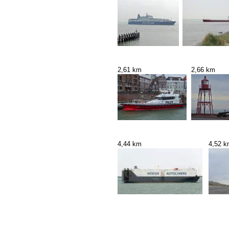
2,61 km
2,66 km
4,44 km
4,52 