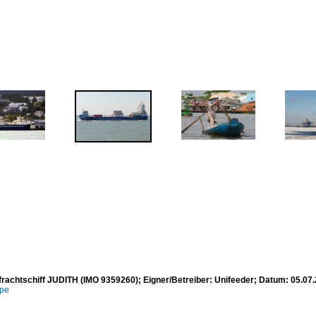
frachtschiff JUDITH (IMO 9359260); Eigner/Betreiber: Unifeeder; Datum: 05.0
mpe