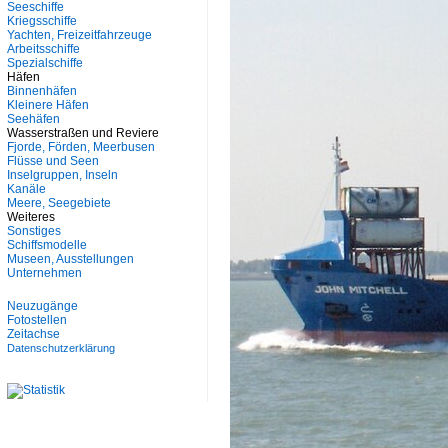
Seeschiffe
Kriegsschiffe
Yachten, Freizeitfahrzeuge
Arbeitsschiffe
Spezialschiffe
Häfen
Binnenhäfen
Kleinere Häfen
Seehäfen
Wasserstraßen und Reviere
Fjorde, Förden, Meerbusen
Flüsse und Seen
Inselgruppen, Inseln
Kanäle
Meere, Seegebiete
Weiteres
Sonstiges
Schiffsmodelle
Museen, Ausstellungen
Unternehmen
Neuzugänge
Fotostellen
Zeitachse
Datenschutzerklärung