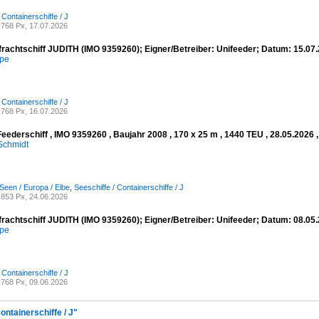
 Containerschiffe / J
768 Px, 17.07.2026
frachtschiff JUDITH (IMO 9359260); Eigner/Betreiber: Unifeeder; Datum: 15.0
mpe
 Containerschiffe / J
768 Px, 16.07.2026
eederschiff , IMO 9359260 , Baujahr 2008 , 170 x 25 m , 1440 TEU , 28.05.2026 
Schmidt
Seen / Europa / Elbe
,
Seeschiffe / Containerschiffe / J
853 Px, 24.06.2026
frachtschiff JUDITH (IMO 9359260); Eigner/Betreiber: Unifeeder; Datum: 08.0
mpe
 Containerschiffe / J
768 Px, 09.06.2026
ontainerschiffe / J"