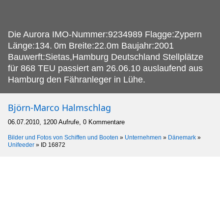
Die Aurora IMO-Nummer:9234989 Flagge:Zypern
Länge:134.
0m Breite:22.0m Baujahr:2001
Bauwerft:Sietas,Hamburg Deutschland Stellplätze
für 868 TEU passiert am 26.06.10 auslaufend aus
Hamburg den Fähranleger in Lühe.
Björn-Marco Halmschlag
06.07.2010, 1200 Aufrufe, 0 Kommentare
Bilder und Fotos von Schiffen und Booten
»
Unternehmen
»
Dänemark
»
Unifeeder
»
ID 16872