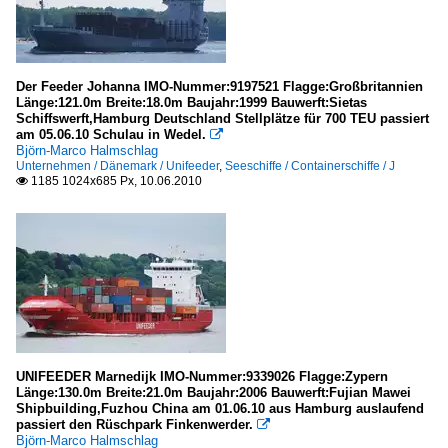
Der Feeder Johanna IMO-Nummer:9197521 Flagge:Großbritannien
Länge:121.0m Breite:18.0m Baujahr:1999 Bauwerft:Sietas
Schiffswerft,Hamburg Deutschland Stellplätze für 700 TEU passiert
am 05.06.10 Schulau in Wedel.

Björn-Marco Halmschlag
Unternehmen / Dänemark / Unifeeder
,
Seeschiffe / Containerschiffe / J
1185 1024x685 Px, 10.06.2010

UNIFEEDER Marnedijk IMO-Nummer:9339026 Flagge:Zypern
Länge:130.0m Breite:21.0m Baujahr:2006 Bauwerft:Fujian Mawei
Shipbuilding,Fuzhou China am 01.06.10 aus Hamburg auslaufend
passiert den Rüschpark Finkenwerder.

Björn-Marco Halmschlag