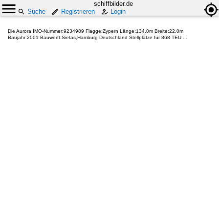
schiffbilder.de
Suche
Registrieren
Login
Die Aurora IMO-Nummer:9234989 Flagge:Zypern Länge:134.0m Breite:22.0m
Baujahr:2001 Bauwerft:Sietas,Hamburg Deutschland Stellplätze für 868 TEU ...