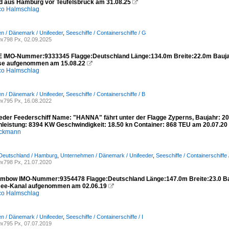
d aus Hamburg vor Teufelsbrück am 31.08.25

co Halmschlag
n / Dänemark / Unifeeder
,
Seeschiffe / Containerschiffe / G
x798 Px, 02.09.2025
 IMO-Nummer:9333345 Flagge:Deutschland Länge:134.0m Breite:22.0m Bauja
se aufgenommen am 15.08.22

co Halmschlag
n / Dänemark / Unifeeder
,
Seeschiffe / Containerschiffe / B
x795 Px, 16.08.2022
eder Feederschiff Name: "HANNA" fährt unter der Flagge Zyperns, Baujahr: 20
leistung: 8394 KW Geschwindigkeit: 18.50 kn Container: 868 TEU am 20.07.20
öckmann
 Deutschland / Hamburg
,
Unternehmen / Dänemark / Unifeeder
,
Seeschiffe / Containerschiffe 
x798 Px, 21.07.2020
ambow IMO-Nummer:9354478 Flagge:Deutschland Länge:147.0m Breite:23.0 Bau
see-Kanal aufgenommen am 02.06.19

co Halmschlag
n / Dänemark / Unifeeder
,
Seeschiffe / Containerschiffe / I
x795 Px, 07.07.2019