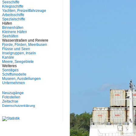
Seeschiffe
Kriegsschiffe
Yachten, Freizeitfahrzeuge
Arbeitsschiffe
Spezialschiffe
Häfen
Binnenhäfen
Kleinere Häfen
Seehäfen
Wasserstraßen und Reviere
Fjorde, Förden, Meerbusen
Flüsse und Seen
Inselgruppen, Inseln
Kanäle
Meere, Seegebiete
Weiteres
Sonstiges
Schiffsmodelle
Museen, Ausstellungen
Unternehmen
Neuzugänge
Fotostellen
Zeitachse
Datenschutzerklärung