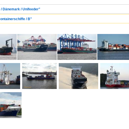
 / Dänemark / Unifeeder"
ontainerschiffe / B"