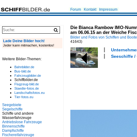
Forum
Kontakt
Impressum
Die Bianca Rambow IMO-Nummer
am 06.06.15 an der Weiche Fis
Bilder und Fotos von Schiffen und Boot
Lade Deine Bilder hoch!
41643)
Jeder kann mitmachen, kostenlos!
Unternehmen
Seeschiffe /
Weitere Bilder-Themen:
Bahnbilder.de
Bus-bild.de
Fahrzeugbilder.de
Schiffbilder.de
Flugzeug-bild.de
Staedte-fotos.de
Landschaftsfotos.eu
Tier-fotos.eu
Seegebiete
Segelschiffe
Schiffe und andere
Wasserfahrzeuge
Antriebslose Fahrzeuge
Binnenschiffe
Dampfschiffe
Fischereifahrzeuge