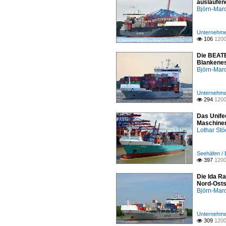
auslaufen
Björn-Mar
Unternehme
106
1200

Die BEATE
Blankene
Björn-Mar
Unternehme
294
1200

Das Unife
Maschinen
Lothar St
Seehäfen /
397
1200

Die Ida R
Nord-Ost
Björn-Mar
Unternehme
309
1200
