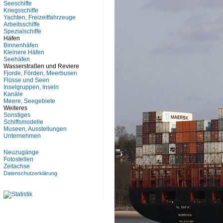
Seeschiffe
Kriegsschiffe
Yachten, Freizeitfahrzeuge
Arbeitsschiffe
Spezialschiffe
Häfen
Binnenhäfen
Kleinere Häfen
Seehäfen
Wasserstraßen und Reviere
Fjorde, Förden, Meerbusen
Flüsse und Seen
Inselgruppen, Inseln
Kanäle
Meere, Seegebiete
Weiteres
Sonstiges
Schiffsmodelle
Museen, Ausstellungen
Unternehmen
Neuzugänge
Fotostellen
Zeitachse
Datenschutzerklärung