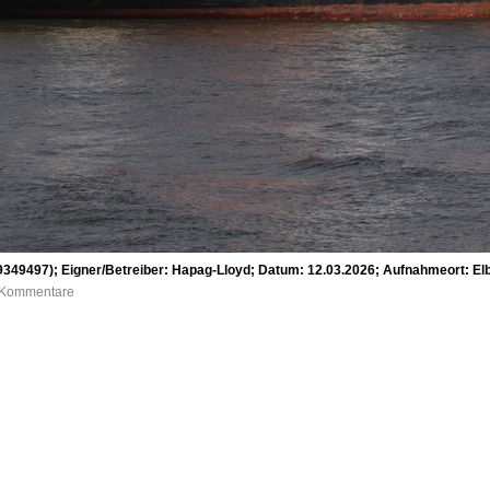
9349497); Eigner/Betreiber: Hapag-Lloyd; Datum: 12.03.2026; Aufnahmeort: E
0 Kommentare