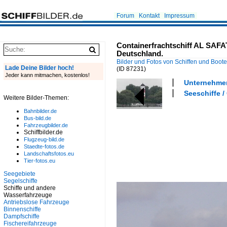
Forum
Kontakt
Impressum
Containerfrachtschiff AL SAFA
Deutschland.
Bilder und Fotos von Schiffen und Boot
Lade Deine Bilder hoch!
(ID 87231)
Jeder kann mitmachen, kostenlos!
Unternehmen
Seeschiffe /
Weitere Bilder-Themen:
Bahnbilder.de
Bus-bild.de
Fahrzeugbilder.de
Schiffbilder.de
Flugzeug-bild.de
Staedte-fotos.de
Landschaftsfotos.eu
Tier-fotos.eu
Seegebiete
Segelschiffe
Schiffe und andere
Wasserfahrzeuge
Antriebslose Fahrzeuge
Binnenschiffe
Dampfschiffe
Fischereifahrzeuge