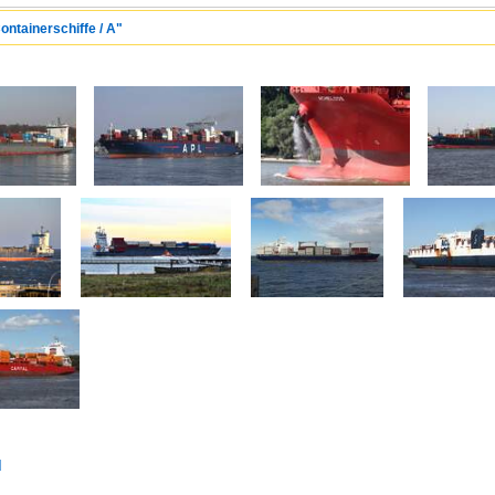
ontainerschiffe / A"
d