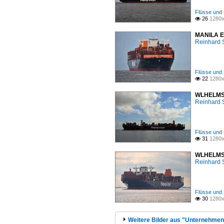
Flüsse und 
26
1280x

MANILA EX
Reinhard 
Flüsse und 
22
1280x

WLHELMSHA
Reinhard 
Flüsse und 
31
1280x

WLHELMSHA
Reinhard 
Flüsse und 
30
1280x

Weitere Bilder aus "Unternehmen