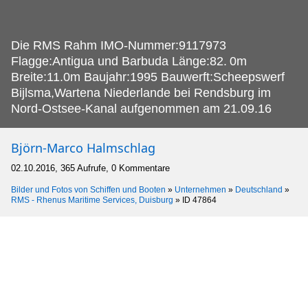
Die RMS Rahm IMO-Nummer:9117973
Flagge:Antigua und Barbuda Länge:82.
0m
Breite:11.0m Baujahr:1995 Bauwerft:Scheepswerf
Bijlsma,Wartena Niederlande bei Rendsburg im
Nord-Ostsee-Kanal aufgenommen am 21.09.16
Björn-Marco Halmschlag
02.10.2016, 365 Aufrufe, 0 Kommentare
Bilder und Fotos von Schiffen und Booten
»
Unternehmen
»
Deutschland
»
RMS - Rhenus Maritime Services, Duisburg
»
ID 47864