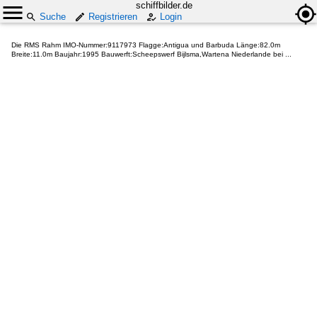
schiffbilder.de
Suche
Registrieren
Login
Die RMS Rahm IMO-Nummer:9117973 Flagge:Antigua und Barbuda Länge:82.0m
Breite:11.0m Baujahr:1995 Bauwerft:Scheepswerf Bijlsma,Wartena Niederlande bei ...