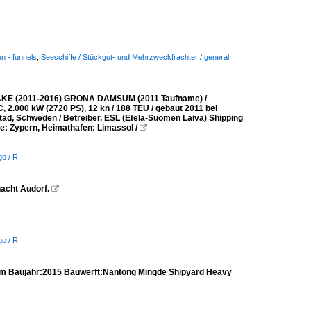
n - funnels
,
Seeschiffe / Stückgut- und Mehrzweckfrachter / general
AKE (2011-2016) GRONA DAMSUM (2011 Taufname) /
, 2.000 kW (2720 PS), 12 kn / 188 TEU / gebaut 2011 bei
ad, Schweden / Betreiber. ESL (Etelä-Suomen Laiva) Shipping
e: Zypern, Heimathafen: Limassol /

go / R
acht Audorf.

go / R
m Baujahr:2015 Bauwerft:Nantong Mingde Shipyard Heavy