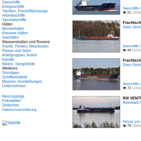
Seehäfen
Seeschiffe
Seeschiffe
Kriegsschiffe
Seeschiffe 
Sonstiges
Yachten, Freizeitfahrzeuge
21
1200x

Arbeitsschiffe
Spezialschiffe
Spezialschiffe
Unternehmen
Frachtsch
Häfen
Sven Gri
Binnenhäfen
Kleinere Häfen
Seehäfen
Wasserstraßen und Reviere
Fjorde, Förden, Meerbusen
Seeschiffe 
44
1152x
Flüsse und Seen

Inselgruppen, Inseln
Kanäle
Frachtsch
Meere, Seegebiete
Sven Gri
Weiteres
Sonstiges
Schiffsmodelle
Museen, Ausstellungen
Seeschiffe 
Unternehmen
72
1152x

Neuzugänge
RIX VENTUR
Fotostellen
Reinhard 
Zeitachse
Datenschutzerklärung
Flüsse und 
79
1280x
