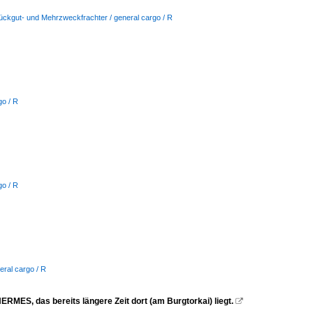
tückgut- und Mehrzweckfrachter / general cargo / R
go / R
go / R
eral cargo / R
RMES, das bereits längere Zeit dort (am Burgtorkai) liegt.
