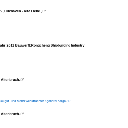
 , Cuxhaven - Alte Liebe ,

r:2011 Bauwerft:Rongcheng Shipbuilding Industry
Altenbruch.

tückgut- und Mehrzweckfrachter / general cargo / R
Altenbruch.
