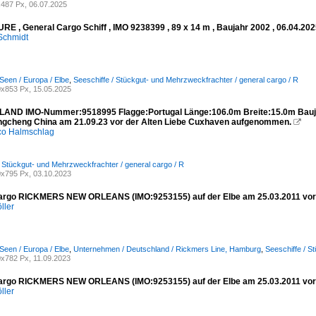
487 Px, 06.07.2025
E , General Cargo Schiff , IMO 9238399 , 89 x 14 m , Baujahr 2002 , 06.04.2025
Schmidt
Seen / Europa / Elbe
,
Seeschiffe / Stückgut- und Mehrzweckfrachter / general cargo / R
x853 Px, 15.05.2025
AND IMO-Nummer:9518995 Flagge:Portugal Länge:106.0m Breite:15.0m Baujah
gcheng China am 21.09.23 vor der Alten Liebe Cuxhaven aufgenommen.

co Halmschlag
/ Stückgut- und Mehrzweckfrachter / general cargo / R
x795 Px, 03.10.2023
argo RICKMERS NEW ORLEANS (IMO:9253155) auf der Elbe am 25.03.2011 vor 
ller
Seen / Europa / Elbe
,
Unternehmen / Deutschland / Rickmers Line, Hamburg
,
Seeschiffe / S
x782 Px, 11.09.2023
argo RICKMERS NEW ORLEANS (IMO:9253155) auf der Elbe am 25.03.2011 vor 
ller