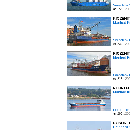
Seeschiffe 
158
1200

RIX ZENIT
Manfred K
Seehäfen /
236
1200

RIX ZENIT
Manfred K
Seehäfen /
218
1200

RUHRTAL (
Manfred K
Fjorde, För
296
1200

ROBIJN , 
Reinhard 