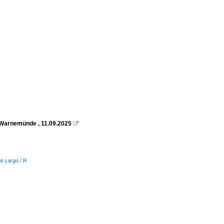
k-Warnemünde , 11.09.2025

l cargo / R