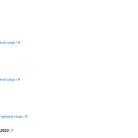
eral cargo / R
eral cargo / R
/ general cargo / R
.2022
