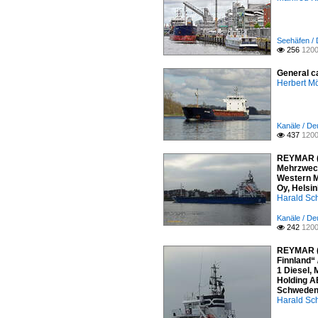
Seehäfen /
256
1200

General c
Herbert Mö
Kanäle / De
437
1200

REYMAR (
Mehrzweckf
Western M
Oy, Helsi
Harald Sc
Kanäle / De
242
1200

REYMAR (I
Finnland“
1 Diesel,
Holding A
Schweden 
Harald Sc