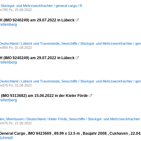
/ Stückgut- und Mehrzweckfrachter / general cargo / R
x795 Px, 25.08.2022
H (IMO 9240249) am 29.07.2022 in Lübeck

rellenberg
 Deutschland / Lübeck und Travemünde
,
Seeschiffe / Stückgut- und Mehrzweckfrachter / gen
x800 Px, 01.08.2022
H (IMO 9240249) am 29.07.2022 in Lübeck

rellenberg
 Deutschland / Lübeck und Travemünde
,
Seeschiffe / Stückgut- und Mehrzweckfrachter / gen
x675 Px, 01.08.2022
IMO 9313682) am 15.06.2022 in der Kieler Förde

rellenberg
den, Meerbusen / Deutschland / Kieler Förde
,
Seeschiffe / Stückgut- und Mehrzweckfrachter 
x675 Px, 21.06.2022
General Cargo , IMO 9423669 , 89.99 x 12.5 m , Baujahr 2008 , Cuxhaven , 22.04
Schmidt