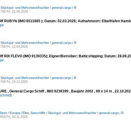
/ Stückgut- und Mehrzweckfrachter / general cargo / R
798 Px, 21.06.2026
iff RUBYN (IMO 8511885 ); Datum: 02.03.2026; Aufnahmeort: Elbe/Hafen Hamb
mpe
/ Stückgut- und Mehrzweckfrachter / general cargo / R
768 Px, 12.03.2026
iff RIX FLEVO (IMO 9139335); Eigner/Betreiber: Balticshipping; Datum: 28.09
mpe
/ Stückgut- und Mehrzweckfrachter / general cargo / R
768 Px, 24.12.2025
E , General Cargo Schiff , IMO 9238399 , Baujahr 2002 , 89 x 14 m , 22.10.2025
Schmidt
Seen / Europa / Elbe
,
Seeschiffe / Stückgut- und Mehrzweckfrachter / general cargo / R
853 Px, 20.11.2025