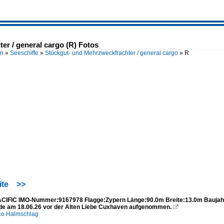
er / general cargo (R) Fotos
en
»
Seeschiffe
»
Stückgut- und Mehrzweckfrachter / general cargo
»
R
ite
>>
ACIFIC IMO-Nummer:9167978 Flagge:Zypern Länge:90.0m Breite:13.0m Bauj
de am 18.06.26 vor der Alten Liebe Cuxhaven aufgenommen.

co Halmschlag