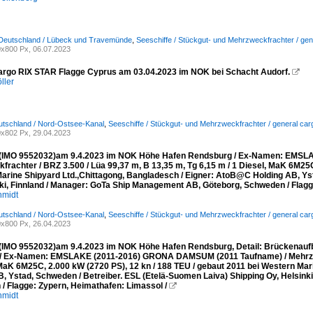
 Deutschland / Lübeck und Travemünde
,
Seeschiffe / Stückgut- und Mehrzweckfrachter / gen
x800 Px, 06.07.2023
argo RIX STAR Flagge Cyprus am 03.04.2023 im NOK bei Schacht Audorf.

ller
utschland / Nord-Ostsee-Kanal
,
Seeschiffe / Stückgut- und Mehrzweckfrachter / general car
x802 Px, 29.04.2023
IMO 9552032)am 9.4.2023 im NOK Höhe Hafen Rendsburg / Ex-Namen: EMSL
rachter / BRZ 3.500 / Lüa 99,37 m, B 13,35 m, Tg 6,15 m / 1 Diesel, MaK 6M25C
arine Shipyard Ltd.,Chittagong, Bangladesch / Eigner: AtoB@C Holding AB, Yst
nki, Finnland / Manager: GoTa Ship Management AB, Göteborg, Schweden / Flagg
hmidt
utschland / Nord-Ostsee-Kanal
,
Seeschiffe / Stückgut- und Mehrzweckfrachter / general car
x800 Px, 26.04.2023
MO 9552032)am 9.4.2023 im NOK Höhe Hafen Rendsburg, Detail: Brückenaufbau
 / Ex-Namen: EMSLAKE (2011-2016) GRONA DAMSUM (2011 Taufname) / Mehrzweck
 MaK 6M25C, 2.000 kW (2720 PS), 12 kn / 188 TEU / gebaut 2011 bei Western Ma
B, Ystad, Schweden / Betreiber. ESL (Etelä-Suomen Laiva) Shipping Oy, Helsin
/ Flagge: Zypern, Heimathafen: Limassol /

hmidt