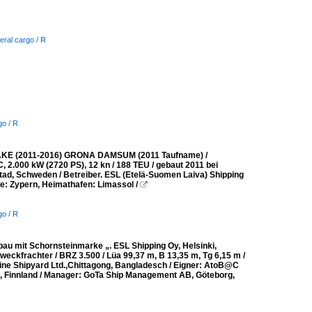
eral cargo / R
go / R
AKE (2011-2016) GRONA DAMSUM (2011 Taufname) /
, 2.000 kW (2720 PS), 12 kn / 188 TEU / gebaut 2011 bei
ad, Schweden / Betreiber. ESL (Etelä-Suomen Laiva) Shipping
e: Zypern, Heimathafen: Limassol /

go / R
 mit Schornsteinmarke „. ESL Shipping Oy, Helsinki,
frachter / BRZ 3.500 / Lüa 99,37 m, B 13,35 m, Tg 6,15 m /
rine Shipyard Ltd.,Chittagong, Bangladesch / Eigner: AtoB@C
ki, Finnland / Manager: GoTa Ship Management AB, Göteborg,