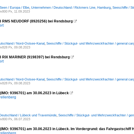
Seen / Europa / Elbe
,
Unternehmen / Deutschland / Rickmers Line, Hamburg
,
Seeschiffe / S
x800 Px, 11.09.2023
23 RMS NEUDORF (8920256) bei Rendsburg

ert
utschland / Nord-Ostsee-Kanal
,
Seeschiffe / Stückgut- und Mehrzweckfrachter / general car
x828 Px, 09.08.2023
3 RIX MARINER (9198397) bei Rendsburg

ert
utschland / Nord-Ostsee-Kanal
,
Seeschiffe / Stückgut- und Mehrzweckfrachter / general car
x828 Px, 09.08.2023
(IMO: 9396701) am 30.06.2023 in Lübeck

rellenberg
 Deutschland / Lübeck und Travemünde
,
Seeschiffe / Stückgut- und Mehrzweckfrachter / gen
x800 Px, 06.07.2023
(IMO: 9396701) am 30.06.2023 in Lübeck. Im Vordergrund: das Fahrgastschiff HE
rellenberg