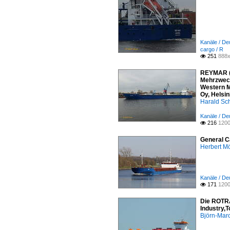
Kanäle / De
cargo / R
251
888x

REYMAR (
Mehrzweckf
Western M
Oy, Helsi
Harald Sc
Kanäle / De
216
1200

General C
Herbert Mö
Kanäle / De
171
1200

Die ROTRA
Industry,
Björn-Mar