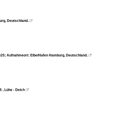
urg, Deutschland.

.2025; Aufnahmeort: Elbe/Hafen Hamburg, Deutschland.

 , Lühe - Deich
