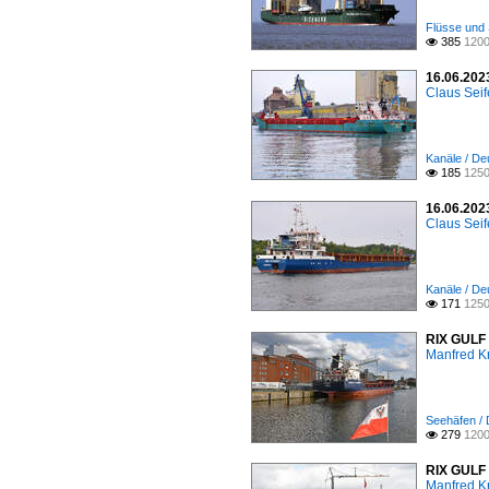
Flüsse und 
385
1200

16.06.20
Claus Seif
Kanäle / De
185
1250

16.06.202
Claus Seif
Kanäle / De
171
1250

RIX GULF 
Manfred K
Seehäfen /
279
1200

RIX GULF 
Manfred K