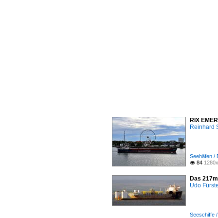
RIX EMERA
Reinhard 
Seehäfen /
84
1280x

Das 217m 
Udo Fürst
Seeschiffe 