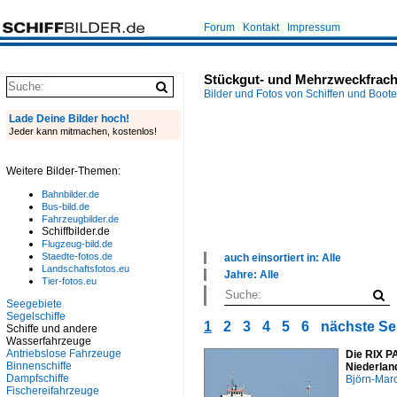
Forum
Kontakt
Impressum
Stückgut- und Mehrzweckfracht
Bilder und Fotos von Schiffen und Boot
Lade Deine Bilder hoch!
Jeder kann mitmachen, kostenlos!
Weitere Bilder-Themen:
Bahnbilder.de
Bus-bild.de
Fahrzeugbilder.de
Schiffbilder.de
Flugzeug-bild.de
Staedte-fotos.de
auch einsortiert in: Alle
Landschaftsfotos.eu
×
Jahre: Alle
Tier-fotos.eu
Alle Kategorien
×
Binnenhäfen
Alle Jahre
Seegebiete
Binnenschiffe
Segelschiffe
1960
1
2
3
4
5
6
nächste Se
Fischereifahrzeuge
Schiffe und andere
1980
Wasserfahrzeuge
Fjorde, Förden, Meerbusen
2000
Antriebslose Fahrzeuge
Die RIX P
Flüsse und Seen
2010
Binnenschiffe
Niederlan
Kanäle
2020
Dampfschiffe
Björn-Mar
Meere, Seegebiete
Fischereifahrzeuge