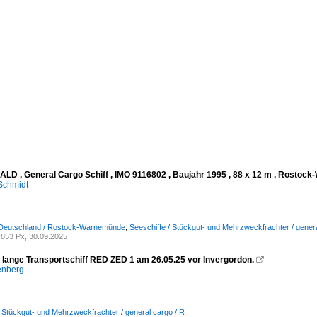
LD , General Cargo Schiff , IMO 9116802 , Baujahr 1995 , 88 x 12 m , Rostoc
Schmidt
 Deutschland / Rostock-Warnemünde
,
Seeschiffe / Stückgut- und Mehrzweckfrachter / genera
853 Px, 30.09.2025
lange Transportschiff RED ZED 1 am 26.05.25 vor Invergordon.

enberg
/ Stückgut- und Mehrzweckfrachter / general cargo / R