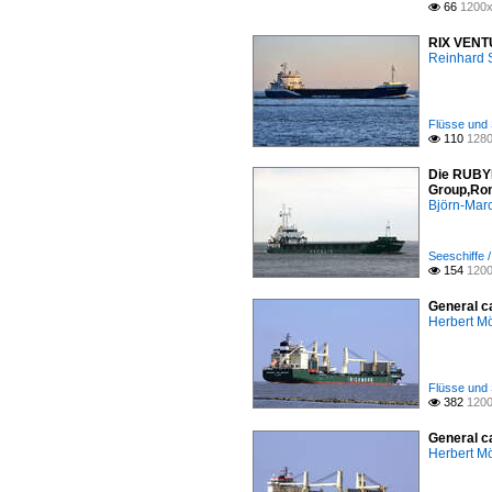
66
1200x

RIX VENTUR
Reinhard 
Flüsse und 
110
1280

Die RUBYL
Group,Ron
Björn-Mar
Seeschiffe 
154
1200

General c
Herbert Mö
Flüsse und 
382
1200

General c
Herbert Mö