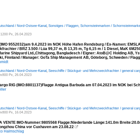
utschland / Nord-Ostsee-Kanal
,
Sonstiges / Flaggen, Schornsteinmarken / Schornsteinmarke
1200 Px, 26.04.2023
IMO 9552032)am 9.4.2023 im NOK Höhe Hafen Rendsburg / Ex-Namen: EMSL
rachter / BRZ 3.500 / Lüa 99,37 m, B 13,35 m, Tg 6,15 m / 1 Diesel, MaK 6M25C
arine Shipyard Ltd.,Chittagong, Bangladesch / Eigner: AtoB@C Holding AB, Yst
nki, Finnland / Manager: GoTa Ship Management AB, Göteborg, Schweden / Flagg
hmidt
utschland / Nord-Ostsee-Kanal
,
Seeschiffe / Stückgut- und Mehrzweckfrachter / general car
x800 Px, 26.04.2023
argo RIG (IMO:8801137)Flagge Antigua Barbuda am 07.04.2023 im NOK bei Sch
ller
utschland / Nord-Ostsee-Kanal
,
Seeschiffe / Stückgut- und Mehrzweckfrachter / general car
x800 Px, 16.04.2023
 VENTE IMO-Nummer:9805568 Flagge:Niederlande Länge:141.0m Breite:20.0
Tongzhou China vor Cuxhaven am 23.08.22

co Halmschlag